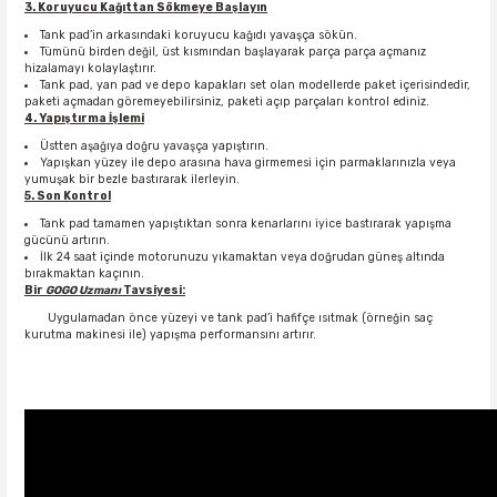
3. Koruyucu Kağıttan Sökmeye Başlayın
Tank pad’in arkasındaki koruyucu kağıdı yavaşça sökün.
Tümünü birden değil, üst kısmından başlayarak parça parça açmanız
hizalamayı kolaylaştırır.
Tank pad, yan pad ve depo kapakları set olan modellerde paket içerisindedir,
paketi açmadan göremeyebilirsiniz, paketi açıp parçaları kontrol ediniz.
4. Yapıştırma İşlemi
Üstten aşağıya doğru yavaşça yapıştırın.
Yapışkan yüzey ile depo arasına hava girmemesi için parmaklarınızla veya
yumuşak bir bezle bastırarak ilerleyin.
5. Son Kontrol
Tank pad tamamen yapıştıktan sonra kenarlarını iyice bastırarak yapışma
gücünü artırın.
İlk 24 saat içinde motorunuzu yıkamaktan veya doğrudan güneş altında
bırakmaktan kaçının.
Bir
GOGO
Uzmanı
Tavsiyesi
:
Uygulamadan önce yüzeyi ve tank pad’i hafifçe ısıtmak (örneğin saç
kurutma makinesi ile) yapışma performansını artırır.