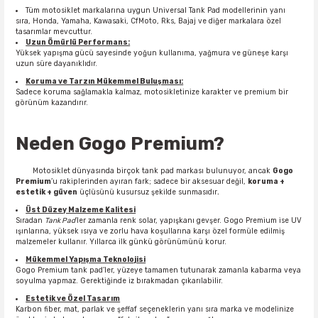
Tüm motosiklet markalarına uygun Universal Tank Pad modellerinin yanı
sıra, Honda, Yamaha, Kawasaki, CfMoto, Rks, Bajaj ve diğer markalara özel
tasarımlar mevcuttur.
Uzun Ömürlü Performans:
Yüksek yapışma gücü sayesinde yoğun kullanıma, yağmura ve güneşe karşı
uzun süre dayanıklıdır.
Koruma ve Tarzın Mükemmel Buluşması:
Sadece koruma sağlamakla kalmaz, motosikletinize karakter ve premium bir
görünüm kazandırır.
Neden Gogo Premium?
Motosiklet dünyasında birçok tank pad markası bulunuyor, ancak
Gogo
Premium
’u rakiplerinden ayıran fark; sadece bir aksesuar değil,
koruma +
estetik + güven
üçlüsünü kusursuz şekilde sunmasıdır
.
Üst Düzey Malzeme Kalitesi
Sıradan
Tank Pad
’ler zamanla renk solar, yapışkanı gevşer. Gogo Premium ise UV
ışınlarına, yüksek ısıya ve zorlu hava koşullarına karşı özel formüle edilmiş
malzemeler kullanır. Yıllarca ilk günkü görünümünü korur.
Mükemmel Yapışma Teknolojisi
Gogo Premium tank pad’ler, yüzeye tamamen tutunarak zamanla kabarma veya
soyulma yapmaz. Gerektiğinde iz bırakmadan çıkarılabilir.
Estetik ve Özel Tasarım
Karbon fiber, mat, parlak ve şeffaf seçeneklerin yanı sıra marka ve modelinize