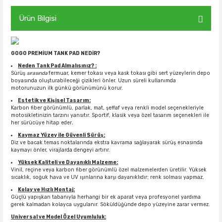
Ürün Bilgisi
GOGO PREMİUM TANK PAD NEDİR?
Neden Tank Pad Almalısınız? :
Sürüş
sırasında
fermuar, kemer tokası veya kask tokası gibi sert yüzeylerin depo
boyasında oluşturabileceği çizikleri önler. Uzun süreli kullanımda
motorunuzun ilk günkü görünümünü korur.
Estetik ve Kişisel Tasarım:
Karbon fiber görünümlü, parlak, mat, şeffaf veya renkli model seçenekleriyle
motosikletinizin tarzını yansıtır. Sportif, klasik veya özel tasarım seçenekleri ile
her sürücüye hitap eder
.
Kaymaz Yüzey ile Güvenli Sürüş:
Diz ve bacak temas noktalarında ekstra kavrama sağlayarak sürüş esnasında
kaymayı önler, virajlarda dengeyi artırır.
Yüksek Kaliteli ve Dayanıklı Malzeme:
Vinil, reçine veya karbon fiber görünümlü özel malzemelerden üretilir. Yüksek
sıcaklık, soğuk hava ve UV ışınlarına karşı dayanıklıdır; renk solması yapmaz.
Kolay ve Hızlı Montaj:
Güçlü yapışkan tabanıyla herhangi bir ek aparat veya profesyonel yardıma
gerek kalmadan kolayca uygulanır. Söküldüğünde depo yüzeyine zarar vermez.
Universal ve Model Özel Uyumluluk: