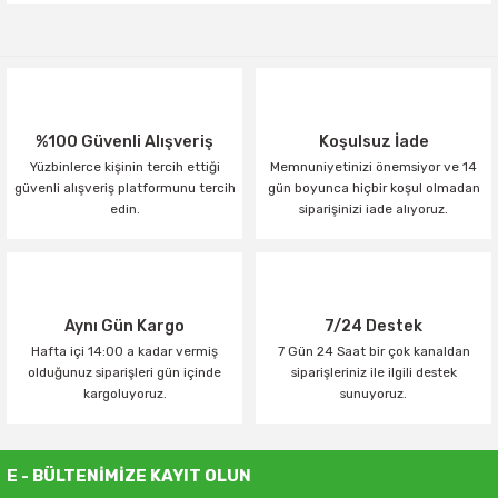
Yorum Yaz
%100 Güvenli Alışveriş
Koşulsuz İade
Yüzbinlerce kişinin tercih ettiği
Memnuniyetinizi önemsiyor ve 14
güvenli alışveriş platformunu tercih
gün boyunca hiçbir koşul olmadan
edin.
siparişinizi iade alıyoruz.
Aynı Gün Kargo
7/24 Destek
Hafta içi 14:00 a kadar vermiş
7 Gün 24 Saat bir çok kanaldan
olduğunuz siparişleri gün içinde
siparişleriniz ile ilgili destek
kargoluyoruz.
sunuyoruz.
E - BÜLTENİMİZE KAYIT OLUN