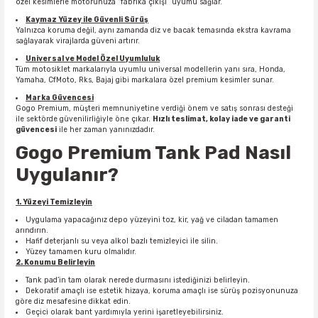
özel kesimlerle motorunuza “fabrika çıkışı” uyumu sağlar.
Kaymaz Yüzey ile Güvenli Sürüş
Yalnızca koruma değil, aynı zamanda diz ve bacak temasında ekstra kavrama
sağlayarak virajlarda güveni artırır.
Universal ve Model Özel Uyumluluk
Tüm motosiklet markalarıyla uyumlu universal modellerin yanı sıra, Honda,
Yamaha, CfMoto, Rks, Bajaj gibi markalara özel premium kesimler sunar.
Marka Güvencesi
Gogo Premium, müşteri memnuniyetine verdiği önem ve satış sonrası desteği
ile sektörde güvenilirliğiyle öne çıkar.
Hızlı teslimat, kolay iade ve garanti
güvencesi
ile her zaman yanınızdadır.
Gogo Premium Tank Pad Nasıl
Uygulanır?
1. Yüzeyi Temizleyin
Uygulama yapacağınız depo yüzeyini toz, kir, yağ ve ciladan tamamen
arındırın.
Hafif deterjanlı su veya alkol bazlı temizleyici ile silin.
Yüzey tamamen kuru olmalıdır.
2. Konumu Belirleyin
Tank pad’in tam olarak nerede durmasını istediğinizi belirleyin.
Dekoratif amaçlı ise estetik hizaya, koruma amaçlı ise sürüş pozisyonunuza
göre diz mesafesine dikkat edin.
Geçici olarak bant yardımıyla yerini işaretleyebilirsiniz.