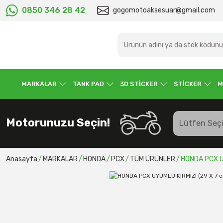
0850 346 28 42
gogomotoaksesuar@gmail.com
MARKALAR
TANK PAD
3D STİCKER
STİCKER
M
Motorunuzu Seçin!
Anasayfa
MARKALAR
HONDA
PCX
TÜM ÜRÜNLER
HONDA PCX UY