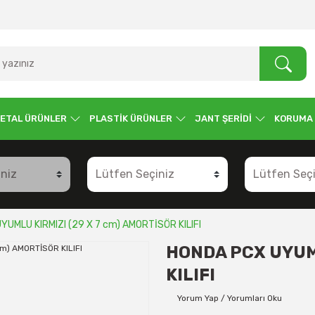
ETAL ÜRÜNLER
PLASTİK ÜRÜNLER
JANT ŞERİDİ
KORUMA
UMLU KIRMIZI (29 X 7 cm) AMORTİSÖR KILIFI
HONDA PCX UYUML
KILIFI
Yorum Yap / Yorumları Oku