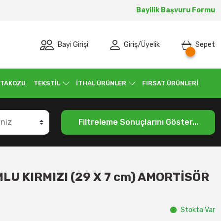
Bayilik Başvuru Formu
Bayi Girişi
Giriş
/
Üyelik
Sepet
 TAKOZU
TEKSTİL
İTHAL ÜRÜNLER
FIRSAT ÜRÜNLERİ
Filtreleme Sonuçlarını Göster...
U KIRMIZI (29 X 7 cm) AMORTİSÖR
Stokta Var