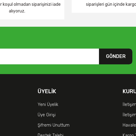
 koşul olmadan siparişinizi iade
siparişleri gün içinde karg
alıyoruz.
GÖNDER
ÜYELIK
KUR
Yeni Üyelik
İletişi
Üye Girişi
İletiş
Şifremi Unuttum
Havale
Destek Talebi
Kargo 