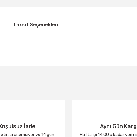
Taksit Seçenekleri
Bu ürüne ilk yorumu siz yapın!
Yorum Yaz
Koşulsuz İade
Aynı Gün Kar
tinizi önemsiyor ve 14 gün
Hafta içi 14:00 a kadar verm