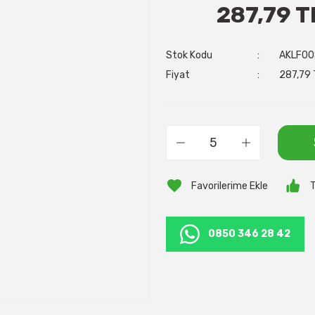
287,79 T
Stok Kodu
AKLF00
Fiyat
287,79 
T
0850 346 28 42