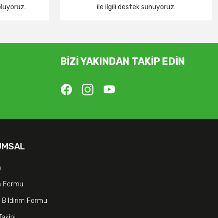
oluyoruz.
ile ilgili destek sunuyoruz.
BİZİ YAKINDAN TAKİP EDİN
UMSAL
m
im Formu
 Bildirim Formu
Takibi