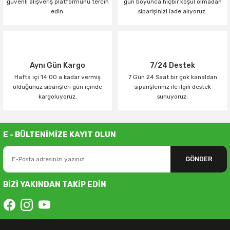
güvenli alışveriş platformunu tercih
gün boyunca hiçbir koşul olmadan
edin.
siparişinizi iade alıyoruz.
Aynı Gün Kargo
7/24 Destek
Hafta içi 14:00 a kadar vermiş
7 Gün 24 Saat bir çok kanaldan
olduğunuz siparişleri gün içinde
siparişleriniz ile ilgili destek
kargoluyoruz.
sunuyoruz.
E - BÜLTENİMİZE KAYIT OLUN
GÖNDER
BİZİ YAKINDAN TAKİP EDİN