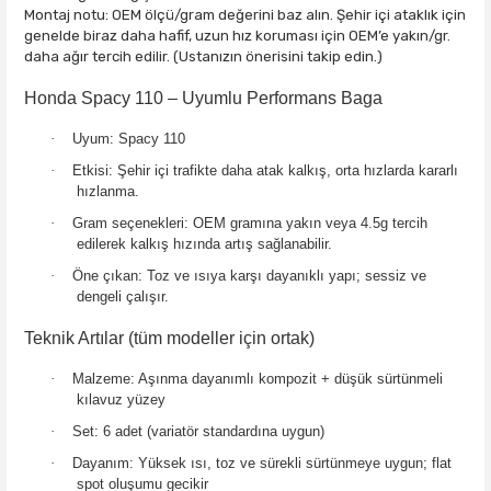
Montaj notu:
OEM ölçü/gram değerini baz alın. Şehir içi ataklık için
genelde
biraz daha hafif
, uzun hız koruması için
OEM’e yakın/gr.
daha ağır
tercih edilir. (Ustanızın önerisini takip edin.)
Honda Spacy 110 – Uyumlu Performans Baga
·
Uyum:
Spacy 110
·
Etkisi:
Şehir içi trafikte daha atak kalkış, orta hızlarda kararlı
hızlanma.
·
Gram seçenekleri:
OEM gramına yakın veya
4.5g
tercih
edilerek kalkış hızında artış sağlanabilir.
·
Öne çıkan:
Toz ve ısıya karşı dayanıklı yapı; sessiz ve
dengeli çalışır.
Teknik Artılar (tüm modeller için ortak)
·
Malzeme:
Aşınma dayanımlı kompozit + düşük sürtünmeli
kılavuz yüzey
·
Set:
6 adet (variatör standardına uygun)
·
Dayanım:
Yüksek ısı, toz ve sürekli sürtünmeye uygun;
flat
spot
oluşumu gecikir