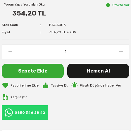
Yorum Yap / Yorumları Oku
Stokta Var
354,20 TL
Stok Kodu
BAGA003
Fiyat
354,20 TL + KDV
Sepete Ekle
Hemen Al
Tavsiye Et
Fiyatı Düşünce Haber Ver
Karşılaştır
0850 346 28 42