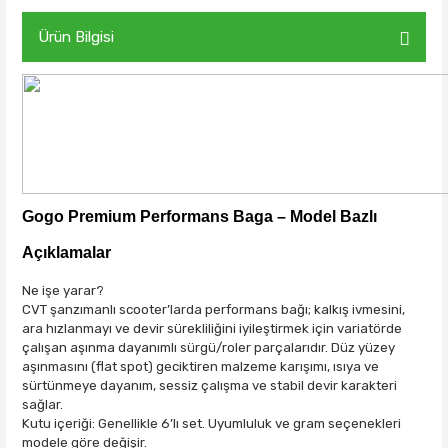
Ürün Bilgisi
Gogo Premium Performans Baga – Model Bazlı
Açıklamalar
Ne işe yarar?
CVT şanzımanlı scooter’larda performans bağı; kalkış ivmesini,
ara hızlanmayı ve devir sürekliliğini iyileştirmek için variatörde
çalışan aşınma dayanımlı sürgü/roler parçalarıdır.
Düz yüzey
aşınmasını (flat spot)
geciktiren malzeme karışımı,
ısıya ve
sürtünmeye dayanım
, sessiz çalışma ve stabil devir karakteri
sağlar.
Kutu içeriği:
Genellikle
6’lı set
.
Uyumluluk ve gram seçenekleri
modele göre değişir.