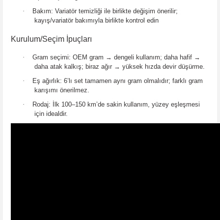
·
Bakım:
Variatör temizliği ile birlikte değişim önerilir;
kayış/variatör bakımıyla birlikte kontrol edin
Kurulum/Seçim İpuçları
·
Gram seçimi:
OEM gram
→
dengeli kullan
ı
m;
daha hafif
→
daha atak kalk
ış
;
biraz ağır
→
y
ü
ksek h
ı
zda devir d
üşü
rme.
·
Eş ağırlık:
6’lı set
tamamen aynı gram
olmalıdır; farklı gram
karışımı önerilmez.
·
Rodaj:
İlk 100–150 km’de sakin kullanım, yüzey eşleşmesi
için idealdir.