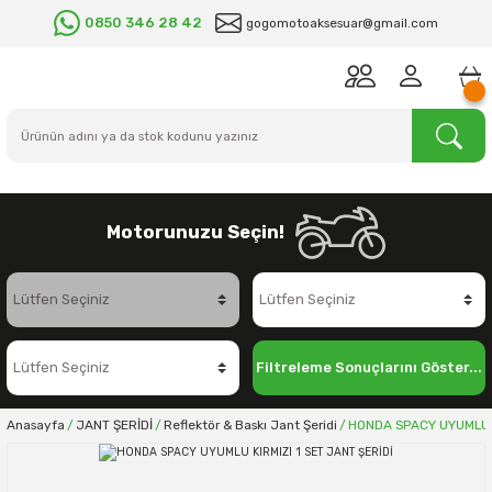
0850 346 28 42
gogomotoaksesuar@gmail.com
Motorunuzu Seçin!
Filtreleme Sonuçlarını Göster...
Anasayfa
JANT ŞERİDİ
Reflektör & Baskı Jant Şeridi
HONDA SPACY UYUMLU K