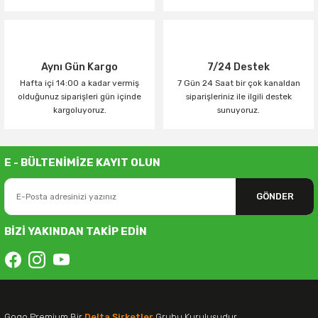
Aynı Gün Kargo
7/24 Destek
Hafta içi 14:00 a kadar vermiş
7 Gün 24 Saat bir çok kanaldan
olduğunuz siparişleri gün içinde
siparişleriniz ile ilgili destek
kargoluyoruz.
sunuyoruz.
E - BÜLTENİMİZE KAYIT OLUN
GÖNDER
BİZİ YAKINDAN TAKİP EDİN
Gogo Premium Bir
Delta Şirketler
Grubu Kuruluşudur.