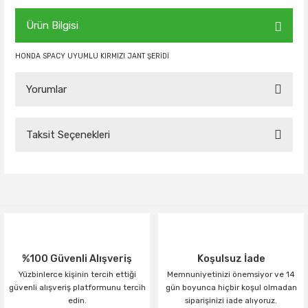
Ürün Bilgisi
HONDA SPACY UYUMLU KIRMIZI JANT ŞERİDİ
Yorumlar
Taksit Seçenekleri
Bu ürüne ilk yorumu siz yapın!
Yorum Yaz
%100 Güvenli Alışveriş
Koşulsuz İade
Yüzbinlerce kişinin tercih ettiği
Memnuniyetinizi önemsiyor ve 14
güvenli alışveriş platformunu tercih
gün boyunca hiçbir koşul olmadan
edin.
siparişinizi iade alıyoruz.