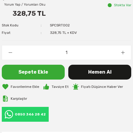
Yorum Yap / Yorumları Oku
Stokta Var
328,75 TL
Stok Kodu
SPCSRT002
Fiyat
328,75 TL + KDV
Sepete Ekle
Hemen Al
Tavsiye Et
Fiyatı Düşünce Haber Ver
Karşılaştır
0850 346 28 42