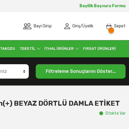
Bayilik Başvuru Formu
Bayi Girişi
Giriş
/
Üyelik
Sepet
 TAKOZU
TEKSTİL
İTHAL ÜRÜNLER
FIRSAT ÜRÜNLERİ
Filtreleme Sonuçlarını Göster...
Rh(+) BEYAZ DÖRTLÜ DAMLA ETİKET
Stokta Var