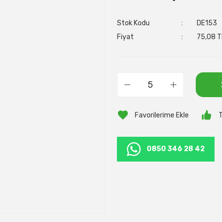
Stok Kodu
DE153
Fiyat
75,08 T
T
0850 346 28 42