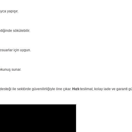
yca yapışır.
iğinde sökülebilir.
sesuarlar için uygun.
okunuş sunar.
desteği ile sektörde güvenilirliğiyle öne çıkar.
Hızlı
teslimat, kolay iade ve garanti 