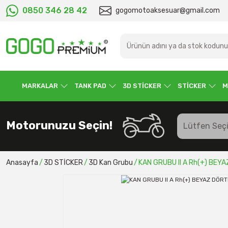
0850 346 28 42
gogomotoaksesuar@gmail.com
MARKALAR
TANK PAD
3D STİCKER
STİCKER
M
Motorunuzu Seçin!
Anasayfa
3D STİCKER
3D Kan Grubu
KAN GRUBU II A Rh(+) BEY