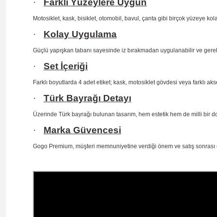
·
Farklı Yüzeylere Uygun
Motosiklet, kask, bisiklet, otomobil, bavul, çanta gibi birçok
yüzeye kola
·
Kolay Uygulama
Güçlü yapışkan tabanı sayesinde iz bırakmadan uygulanabilir ve gerekt
·
Set İçeriği
Farklı boyutlarda 4 adet etiket; kask, motosiklet gövdesi veya farklı ak
·
Türk Bayrağı Detayı
Üzerinde Türk bayrağı bulunan tasarım, hem estetik hem de milli
bir d
·
Marka Güvencesi
Gogo Premium, müşteri memnuniyetine verdiği önem ve satış
sonrası 