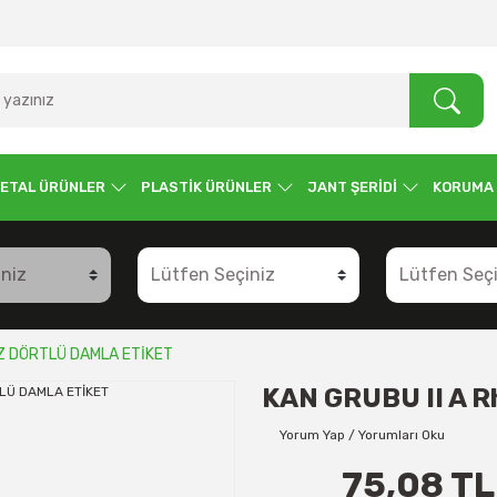
ETAL ÜRÜNLER
PLASTİK ÜRÜNLER
JANT ŞERİDİ
KORUMA
AZ DÖRTLÜ DAMLA ETİKET
KAN GRUBU II A 
Yorum Yap / Yorumları Oku
75,08 TL