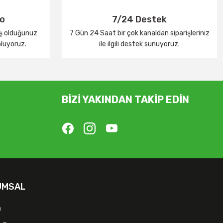
go
7/24 Destek
iş olduğunuz
7 Gün 24 Saat bir çok kanaldan siparişleriniz
oluyoruz.
ile ilgili destek sunuyoruz.
BİZİ YAKINDAN TAKİP EDİN
UMSAL
m