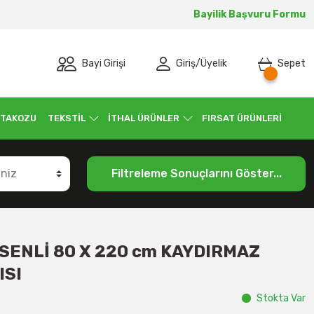
Bayilik Başvuru Formu
Bayi Girişi
Giriş
/
Üyelik
Sepet
 TAKOZU
TEKSTİL
İTHAL ÜRÜNLER
FIRSAT ÜRÜNLERİ
Filtreleme Sonuçlarını Göster...
SENLİ 80 X 220 cm KAYDIRMAZ
ISI
Stokta Var