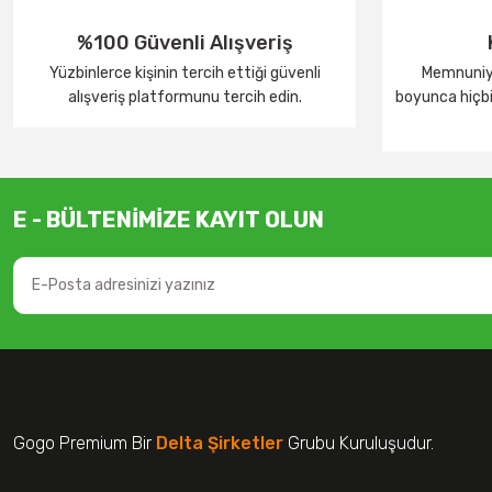
%100 Güvenli Alışveriş
Yüzbinlerce kişinin tercih ettiği güvenli
Memnuniye
alışveriş platformunu tercih edin.
boyunca hiçbir
E - BÜLTENİMİZE KAYIT OLUN
Gogo Premium Bir
Delta Şirketler
Grubu Kuruluşudur.