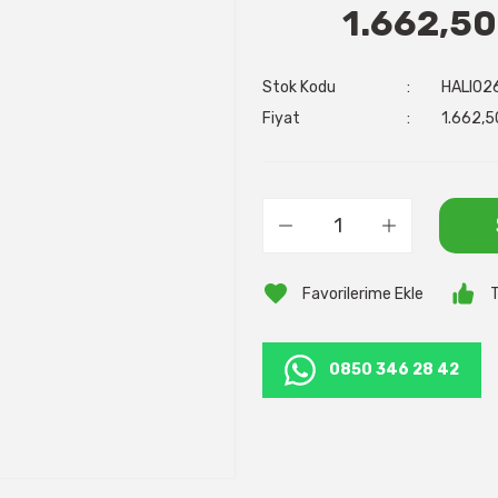
1.662,50
Stok Kodu
HALI02
Fiyat
1.662,5
T
0850 346 28 42