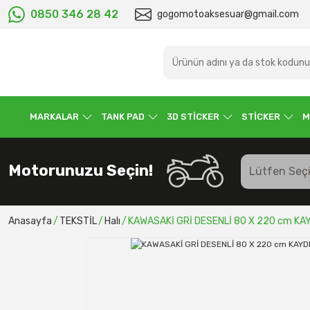
0850 346 28 42
gogomotoaksesuar@gmail.com
MARKALAR
TANK PAD
3D STİCKER
STİCKER
M
Motorunuzu Seçin!
Anasayfa
TEKSTİL
Halı
KAWASAKİ GRİ DESENLİ 80 X 220 cm KA