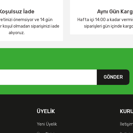
Koşulsuz İade
Aynı Gün Kar
tinizi önemsiyor ve 14 gün
Hafta içi 14:00 a kadar verm
 koşul olmadan siparişinizi iade
siparişleri gün içinde karg
alıyoruz.
GÖNDER
ÜYELIK
KUR
Yeni Üyelik
İletişi