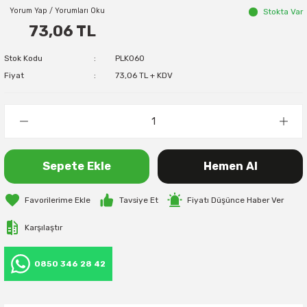
Yorum Yap / Yorumları Oku
Stokta Var
73,06 TL
Stok Kodu
PLK060
Fiyat
73,06 TL + KDV
Sepete Ekle
Hemen Al
Tavsiye Et
Fiyatı Düşünce Haber Ver
Karşılaştır
0850 346 28 42