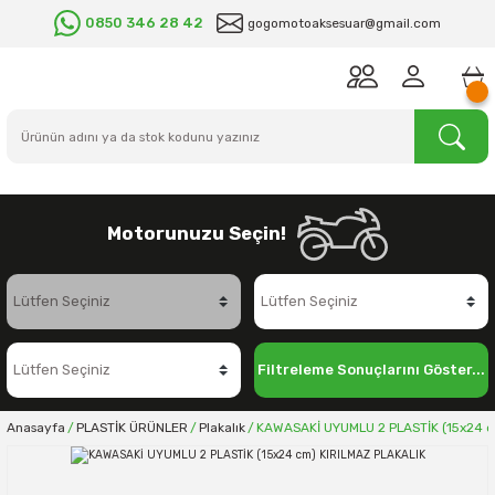
0850 346 28 42
gogomotoaksesuar@gmail.com
Motorunuzu Seçin!
Filtreleme Sonuçlarını Göster...
Anasayfa
PLASTİK ÜRÜNLER
Plakalık
KAWASAKİ UYUMLU 2 PLASTİK (15x24 c