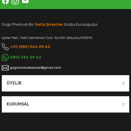
Gogo Premium Bir
Delta Şirketler
Grubu Kuruluşudur.
Işıklar Mah. Fakih kahramani Sok. No:9/A Selçuklu/KONYA
+90 (850) 346 28 42
0850 346 28 42
gogomotoaksesuar@gmail.com
ÜYELIK
KURUMSAL