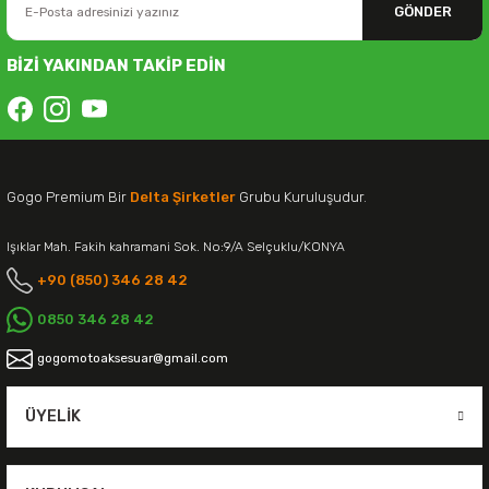
GÖNDER
BİZİ YAKINDAN TAKİP EDİN
Gogo Premium Bir
Delta Şirketler
Grubu Kuruluşudur.
Işıklar Mah. Fakih kahramani Sok. No:9/A Selçuklu/KONYA
+90 (850) 346 28 42
0850 346 28 42
gogomotoaksesuar@gmail.com
ÜYELIK