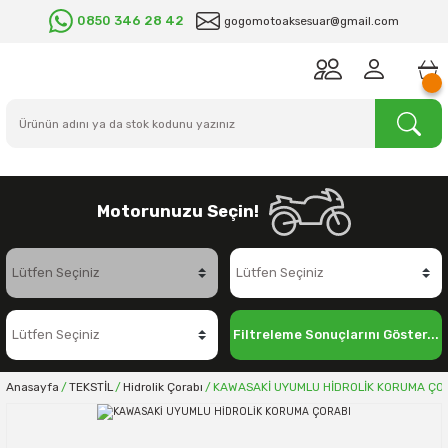
0850 346 28 42
gogomotoaksesuar@gmail.com
Motorunuzu Seçin!
Filtreleme Sonuçlarını Göster...
Anasayfa
TEKSTİL
Hidrolik Çorabı
KAWASAKİ UYUMLU HİDROLİK KORUMA ÇO