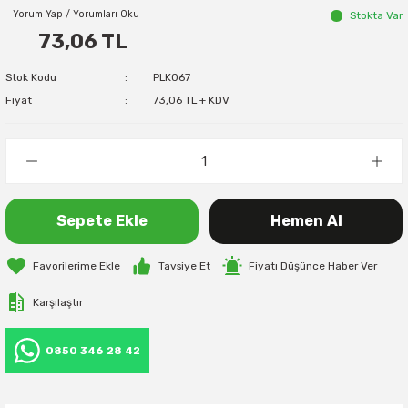
Yorum Yap / Yorumları Oku
Stokta Var
73,06 TL
Stok Kodu
PLK067
Fiyat
73,06 TL + KDV
Sepete Ekle
Hemen Al
Tavsiye Et
Fiyatı Düşünce Haber Ver
Karşılaştır
0850 346 28 42