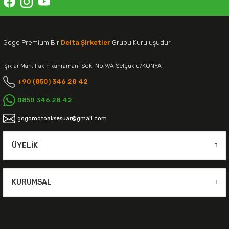
Gogo Premium Bir
Delta Şirketler
Grubu Kuruluşudur.
Işıklar Mah. Fakih kahramani Sok. No:9/A Selçuklu/KONYA
+90 (850) 346 28 42
0850 346 28 42
gogomotoaksesuar@gmail.com
ÜYELIK
KURUMSAL