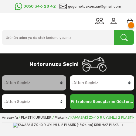
0850 346 28 42
gogomotoaksesuar@gmail.com
Motorunuzu Seçin!
Filtreleme Sonuçlarını Göster...
Anasayfa
PLASTİK ÜRÜNLER
Plakalık
KAWASAKİ ZX-10 R UYUMLU 2 PLASTİK 