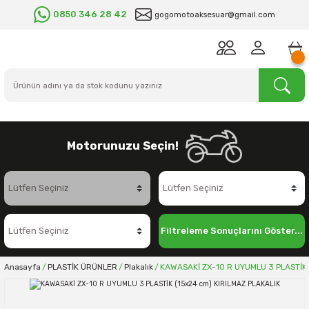
0850 346 28 42
gogomotoaksesuar@gmail.com
Motorunuzu Seçin!
Filtreleme Sonuçlarını Göster...
Anasayfa
PLASTİK ÜRÜNLER
Plakalık
KAWASAKİ ZX-10 R UYUMLU 3 PLASTİK 