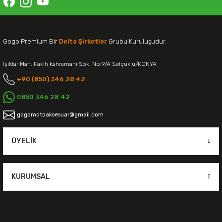
Gogo Premium Bir
Delta Şirketler
Grubu Kuruluşudur.
Işıklar Mah. Fakih kahramani Sok. No:9/A Selçuklu/KONYA
+90 (850) 346 28 42
0850 346 28 42
gogomotoaksesuar@gmail.com
ÜYELIK
KURUMSAL