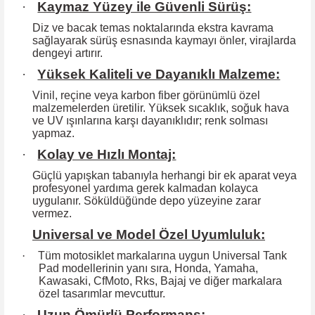
·
Kaymaz Yüzey ile Güvenli Sürüş:
Diz ve bacak temas noktalarında ekstra kavrama
sağlayarak sürüş esnasında kaymayı önler, virajlarda
dengeyi artırır.
·
Yüksek Kaliteli ve Dayanıklı Malzeme:
Vinil, reçine veya karbon fiber görünümlü özel
malzemelerden üretilir. Yüksek
sıcaklık, soğuk hava
ve UV ışınlarına karşı dayanıklıdır; renk solması
yapmaz.
·
Kolay ve Hızlı Montaj:
Güçlü yapışkan tabanıyla herhangi bir ek aparat veya
profesyonel yardıma
gerek kalmadan kolayca
uygulanır. Söküldüğünde depo yüzeyine zarar
vermez.
Universal ve Model Özel Uyumluluk:
·
Tüm motosiklet markalarına uygun Universal Tank
Pad modellerinin yanı sıra, Honda, Yamaha,
Kawasaki, CfMoto, Rks, Bajaj ve diğer markalara
özel tasarımlar mevcuttur.
·
Uzun Ömürlü Performans: