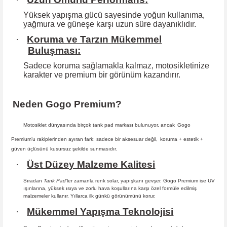
Yüksek yapışma gücü sayesinde yoğun kullanıma,
yağmura ve güneşe karşı
uzun süre dayanıklıdır.
·
Koruma ve Tarzın Mükemmel
Buluşması:
Sadece koruma sağlamakla kalmaz, motosikletinize
karakter ve premium bir
görünüm kazandırır.
Neden Gogo Premium?
Motosiklet dünyasında birçok tank pad markası bulunuyor, ancak
Gogo
Premium
’u rakiplerinden ayıran fark; sadece bir aksesuar değil,
koruma + estetik +
güven
üçlüsünü kusursuz şekilde sunmasıdır
.
·
Üst Düzey Malzeme Kalitesi
Sıradan
Tank Pad
’ler zamanla renk solar, yapışkanı gevşer. Gogo Premium ise UV
ışınlarına, yüksek ısıya ve zorlu hava koşullarına karşı özel formüle edilmiş
malzemeler kullanır. Yıllarca ilk günkü görünümünü korur.
·
Mükemmel Yapışma Teknolojisi