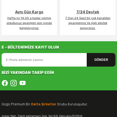
Aynı Gün Kargo
7/24 Destek
Hafta içi 14:00 a kadar vermiş
7 Gün 24 Saat bir çok kanaldan
olduğunuz siparişleri gün içinde
siparişleriniz ile ilgili destek
kargoluyoruz.
sunuyoruz.
E - BÜLTENİMİZE KAYIT OLUN
GÖNDER
BİZİ YAKINDAN TAKİP EDİN
Gogo Premium Bir
Delta Şirketler
Grubu Kuruluşudur.
Işıklar Mah. Fakih kahramani Sok. No:9/A Selçuklu/KONYA