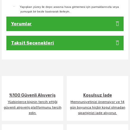
·
Yapışkan yüzey ile depo arasına hava girmemesi için parmaklarınızla veya
yumuşak bir bezle bastırarak ilerleyin.
Yorumlar
Taksit Seçenekleri
Bu ürüne ilk yorumu siz yapın!
Yorum Yaz
%100 Güvenli Alışveriş
Koşulsuz İade
Yüzbinlerce kişinin tercih ettiği
Memnuniyetinizi önemsiyor ve 14
güvenli alışveriş platformunu tercih
gün boyunca hiçbir koşul olmadan
edin.
siparişinizi iade alıyoruz.