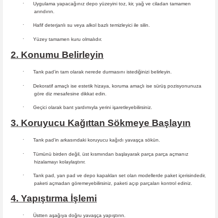
·
Uygulama yapacağınız depo yüzeyini toz, kir, yağ ve ciladan tamamen
arındırın.
·
Hafif deterjanlı su veya alkol bazlı temizleyici ile silin.
·
Yüzey tamamen kuru olmalıdır.
2. Konumu Belirleyin
·
Tank pad’in tam olarak nerede durmasını istediğinizi belirleyin.
·
Dekoratif amaçlı ise estetik hizaya, koruma amaçlı ise sürüş
pozisyonunuza
göre diz mesafesine dikkat edin.
·
Geçici olarak bant yardımıyla yerini işaretleyebilirsiniz.
3. Koruyucu Kağıttan Sökmeye Başlayın
·
Tank pad’in arkasındaki koruyucu kağıdı yavaşça sökün.
·
Tümünü birden değil, üst kısmından başlayarak parça parça açmanız
hizalamayı kolaylaştırır.
·
Tank pad, yan pad ve depo kapakları set olan modellerde paket içerisindedir,
paketi açmadan göremeyebilirsiniz, paketi açıp parçaları
kontrol ediniz.
4. Yapıştırma İşlemi
·
Üstten aşağıya doğru yavaşça yapıştırın.