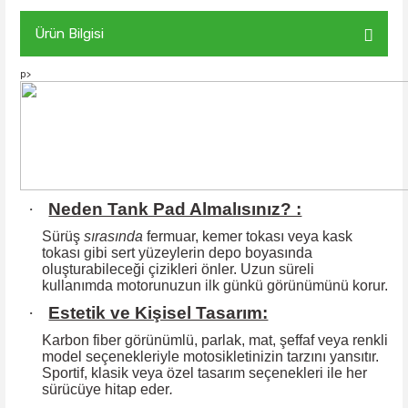
Ürün Bilgisi
p>
·
Neden Tank Pad Almalısınız? :
Sürüş
sırasında
fermuar, kemer tokası veya kask
tokası gibi sert yüzeylerin
depo boyasında
oluşturabileceği çizikleri önler. Uzun süreli
kullanımda motorunuzun ilk günkü görünümünü korur.
·
Estetik ve Kişisel Tasarım:
Karbon fiber görünümlü, parlak, mat, şeffaf veya renkli
model seçenekleriyle motosikletinizin tarzını yansıtır.
Sportif, klasik veya özel tasarım seçenekleri ile
her
sürücüye hitap eder
.