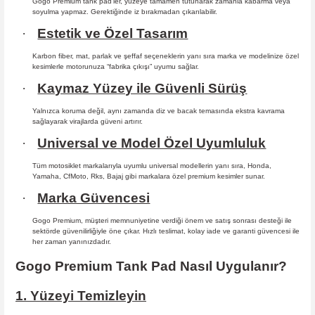
Gogo Premium tank pad’ler, yüzeye tamamen tutunarak zamanla kabarma
veya
soyulma yapmaz. Gerektiğinde iz bırakmadan çıkarılabilir.
·
Estetik ve Özel Tasarım
Karbon fiber, mat, parlak ve şeffaf seçeneklerin yanı sıra marka ve modelinize özel
kesimlerle motorunuza “fabrika çıkışı” uyumu sağlar.
·
Kaymaz Yüzey ile Güvenli Sürüş
Yalnızca koruma değil, aynı zamanda diz ve bacak temasında ekstra kavrama
sağlayarak virajlarda güveni artırır.
·
Universal ve Model Özel Uyumluluk
Tüm motosiklet markalarıyla uyumlu universal modellerin yanı sıra, Honda,
Yamaha, CfMoto, Rks, Bajaj gibi markalara özel premium kesimler sunar.
·
Marka Güvencesi
Gogo Premium, müşteri memnuniyetine verdiği önem ve satış sonrası desteği ile
sektörde güvenilirliğiyle öne çıkar. Hızlı teslimat, kolay iade ve garanti güvencesi ile
her zaman yanınızdadır.
Gogo Premium Tank Pad Nasıl Uygulanır?
1. Yüzeyi Temizleyin