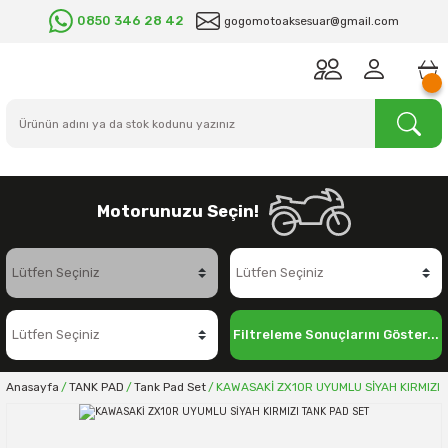
0850 346 28 42
gogomotoaksesuar@gmail.com
Motorunuzu Seçin!
Filtreleme Sonuçlarını Göster...
Anasayfa
TANK PAD
Tank Pad Set
KAWASAKİ ZX10R UYUMLU SİYAH KIRMIZI 