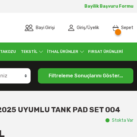
Bayilik Başvuru Formu
Bayi Girişi
Giriş
/
Üyelik
Sepet
 TAKOZU
TEKSTİL
İTHAL ÜRÜNLER
FIRSAT ÜRÜNLERİ
Filtreleme Sonuçlarını Göster...
2025 UYUMLU TANK PAD SET 004
Stokta Var
L