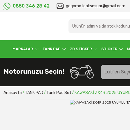
0850 346 28 42
gogomotoaksesuar@gmail.com
MARKALAR
TANK PAD
3D STİCKER
STİCKER
M
Motorunuzu Seçin!
Anasayfa
TANK PAD
Tank Pad Set
KAWASAKİ ZX4R 2025 UYUML