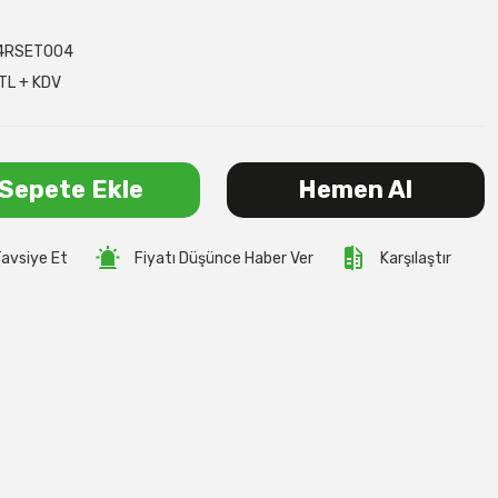
4RSET004
TL + KDV
Sepete Ekle
Hemen Al
avsiye Et
Fiyatı Düşünce Haber Ver
Karşılaştır