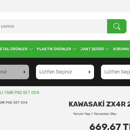
ETAL ÜRÜNLER
PLASTİK ÜRÜNLER
JANT ŞERİDİ
KORUMA
U TANK PAD SET 004
KAWASAKİ ZX4R 
Yorum Yap / Yorumları Oku
669,67 T