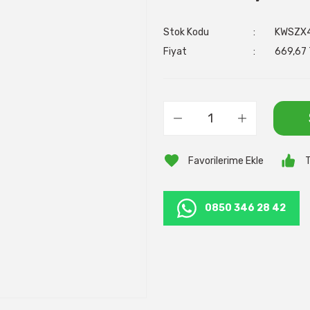
Stok Kodu
KWSZX
Fiyat
669,67 
T
0850 346 28 42