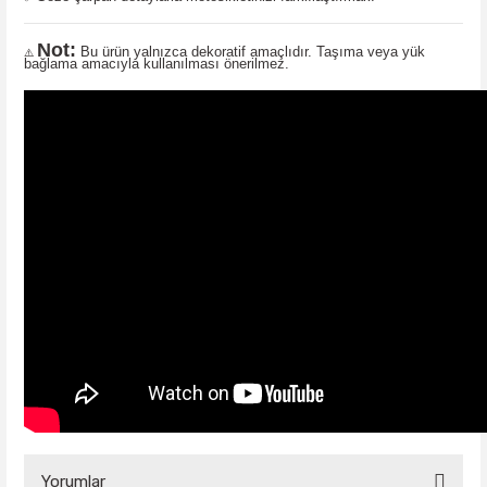
Not:
Bu ürün yalnızca dekoratif amaçlıdır. Taşıma veya yük
⚠️
bağlama amacıyla kullanılması önerilmez.
Yorumlar