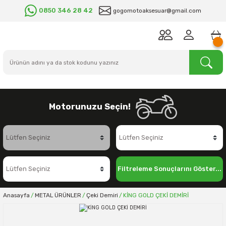
0850 346 28 42
gogomotoaksesuar@gmail.com
Motorunuzu Seçin!
Filtreleme Sonuçlarını Göster...
Anasayfa
METAL ÜRÜNLER
Çeki Demiri
KİNG GOLD ÇEKİ DEMİRİ