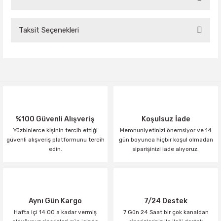
Taksit Seçenekleri
Bu ürüne ilk yorumu siz yapın!
Yorum Yaz
%100 Güvenli Alışveriş
Koşulsuz İade
Yüzbinlerce kişinin tercih ettiği
Memnuniyetinizi önemsiyor ve 14
güvenli alışveriş platformunu tercih
gün boyunca hiçbir koşul olmadan
edin.
siparişinizi iade alıyoruz.
Aynı Gün Kargo
7/24 Destek
Hafta içi 14:00 a kadar vermiş
7 Gün 24 Saat bir çok kanaldan