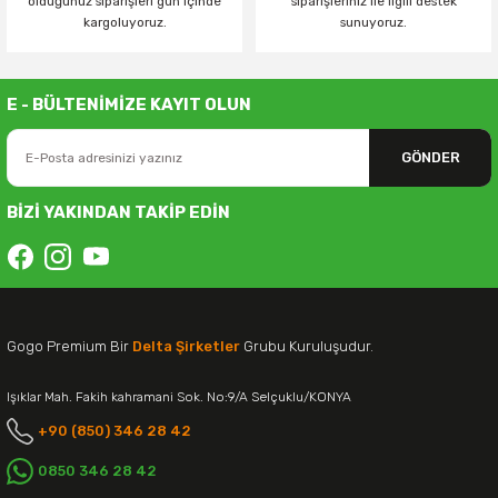
olduğunuz siparişleri gün içinde
siparişleriniz ile ilgili destek
kargoluyoruz.
sunuyoruz.
E - BÜLTENİMİZE KAYIT OLUN
GÖNDER
BİZİ YAKINDAN TAKİP EDİN
Gogo Premium Bir
Delta Şirketler
Grubu Kuruluşudur.
Işıklar Mah. Fakih kahramani Sok. No:9/A Selçuklu/KONYA
+90 (850) 346 28 42
0850 346 28 42