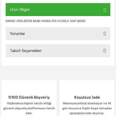
Ürün Bilgisi
KIRMIZI I REFLEKTÖR BASKI HONDA PCX UYUMLU JANT ŞERİDİ
Yorumlar
Taksit Seçenekleri
Bu ürüne ilk yorumu siz yapın!
Yorum Yaz
%100 Güvenli Alışveriş
Koşulsuz İade
Yüzbinlerce kişinin tercih ettiği
Memnuniyetinizi önemsiyor ve 14
güvenli alışveriş platformunu tercih
gün boyunca hiçbir koşul olmadan
edin.
siparişinizi iade alıyoruz.