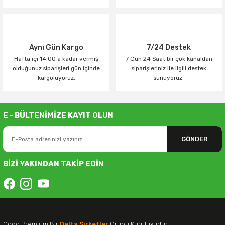
Aynı Gün Kargo
7/24 Destek
Hafta içi 14:00 a kadar vermiş
7 Gün 24 Saat bir çok kanaldan
olduğunuz siparişleri gün içinde
siparişleriniz ile ilgili destek
kargoluyoruz.
sunuyoruz.
E - BÜLTENİMİZE KAYIT OLUN
GÖNDER
BİZİ YAKINDAN TAKİP EDİN
Gogo Premium Bir
Delta Şirketler
Grubu Kuruluşudur.