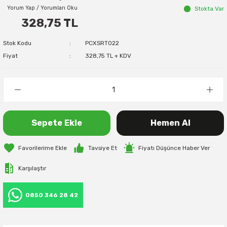
Yorum Yap / Yorumları Oku
Stokta Var
328,75 TL
Stok Kodu
PCXSRT022
Fiyat
328,75 TL + KDV
Sepete Ekle
Hemen Al
Tavsiye Et
Fiyatı Düşünce Haber Ver
Karşılaştır
0850 346 28 42