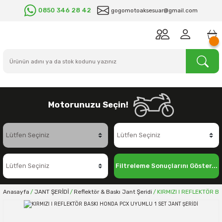
0850 346 28 42
gogomotoaksesuar@gmail.com
Motorunuzu Seçin!
Filtreleme Sonuçlarını Göster...
Anasayfa
JANT ŞERİDİ
Reflektör & Baskı Jant Şeridi
KIRMIZI I REFLEKTÖR B