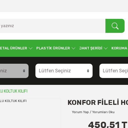
ETAL ÜRÜNLER
PLASTİK ÜRÜNLER
JANT ŞERİDİ
KORUMA
 KOLTUK KILIFI
KONFOR FİLELİ H
Yorum Yap / Yorumları Oku
450,51 T