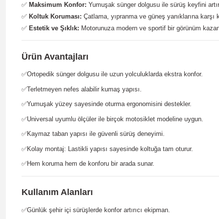
✅
Maksimum Konfor:
Yumuşak sünger dolgusu ile sürüş keyfini artır
✅
Koltuk Koruması:
Çatlama, yıpranma ve güneş yanıklarına karşı 
✅
Estetik ve Şıklık:
Motorunuza modern ve sportif bir görünüm kazand
Ürün Avantajları
✅
Ortopedik sünger dolgusu ile uzun yolculuklarda ekstra konfor.
✅
Terletmeyen nefes alabilir kumaş yapısı.
✅
Yumuşak yüzey sayesinde oturma ergonomisini destekler.
✅
Universal uyumlu ölçüler ile birçok motosiklet modeline uygun.
✅
Kaymaz taban yapısı ile güvenli sürüş deneyimi.
✅
Kolay montaj: Lastikli yapısı sayesinde koltuğa tam oturur.
✅
Hem koruma hem de konforu bir arada sunar.
Kullanım Alanları
✅
Günlük şehir içi sürüşlerde konfor artırıcı ekipman.