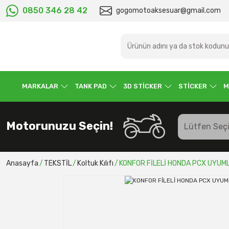
0850 346 28 42
gogomotoaksesuar@gmail.com
MARKALAR
TANK PAD
3D STİCKER
STİCKER
M
Motorunuzu Seçin!
Anasayfa
TEKSTİL
Koltuk Kılıfı
KONFOR FİLELİ HONDA PCX UYUMLU