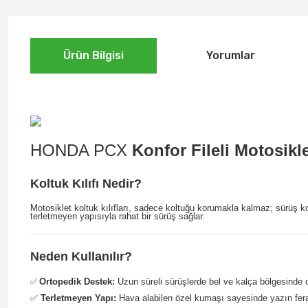
Ürün Bilgisi
Yorumlar
HONDA PCX
Konfor Fileli Motosikle
Koltuk Kılıfı Nedir?
Motosiklet koltuk kılıfları, sadece koltuğu korumakla kalmaz; sürüş k
terletmeyen yapısıyla rahat bir sürüş sağlar.
Neden Kullanılır?
Ortopedik Destek:
Uzun süreli sürüşlerde bel ve kalça bölgesinde ol
✅
✅
Terletmeyen Yapı:
Hava alabilen özel kumaşı sayesinde yazın ferah