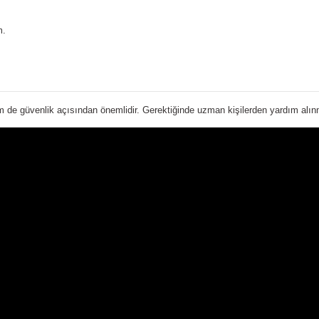
m.
 de güvenlik açısından önemlidir. Gerektiğinde uzman kişilerden yardım alınma