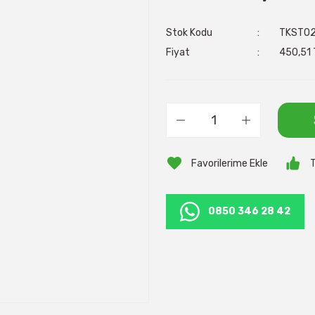
Stok Kodu
TKST0
Fiyat
450,51 
T
0850 346 28 42