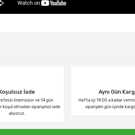
Bu ürüne ilk yorumu siz yapın!
Yorum Yaz
Koşulsuz İade
Aynı Gün Kar
tinizi önemsiyor ve 14 gün
Hafta içi 14:00 a kadar verm
 koşul olmadan siparişinizi iade
siparişleri gün içinde karg
alıyoruz.