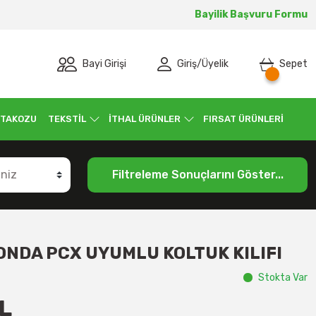
Bayilik Başvuru Formu
Bayi Girişi
Giriş
/
Üyelik
Sepet
 TAKOZU
TEKSTİL
İTHAL ÜRÜNLER
FIRSAT ÜRÜNLERİ
Filtreleme Sonuçlarını Göster...
ONDA PCX UYUMLU KOLTUK KILIFI
Stokta Var
L