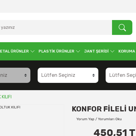
ETAL ÜRÜNLER
PLASTİK ÜRÜNLER
JANT ŞERİDİ
KORUMA
KILIFI
KONFOR FİLELİ U
Yorum Yap / Yorumları Oku
450,51 T