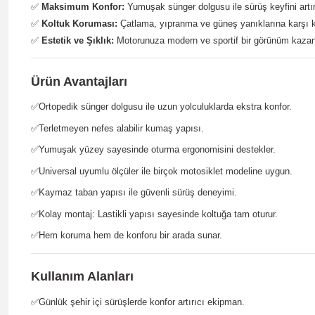
✅
Maksimum Konfor:
Yumuşak sünger dolgusu ile sürüş keyfini artır
✅
Koltuk Koruması:
Çatlama, yıpranma ve güneş yanıklarına karşı 
✅
Estetik ve Şıklık:
Motorunuza modern ve sportif bir görünüm kazand
Ürün Avantajları
✅
Ortopedik sünger dolgusu ile uzun yolculuklarda ekstra konfor.
✅
Terletmeyen nefes alabilir kumaş yapısı.
✅
Yumuşak yüzey sayesinde oturma ergonomisini destekler.
✅
Universal uyumlu ölçüler ile birçok motosiklet modeline uygun.
✅
Kaymaz taban yapısı ile güvenli sürüş deneyimi.
✅
Kolay montaj: Lastikli yapısı sayesinde koltuğa tam oturur.
✅
Hem koruma hem de konforu bir arada sunar.
Kullanım Alanları
✅
Günlük şehir içi sürüşlerde konfor artırıcı ekipman.