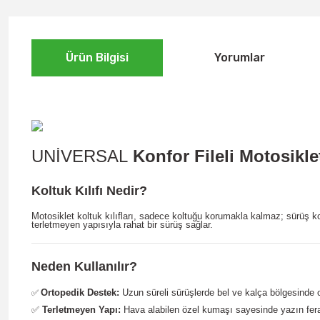
Ürün Bilgisi
Yorumlar
UNİVERSAL
Konfor Fileli Motosikle
Koltuk Kılıfı Nedir?
Motosiklet koltuk kılıfları, sadece koltuğu korumakla kalmaz; sürüş k
terletmeyen yapısıyla rahat bir sürüş sağlar.
Neden Kullanılır?
Ortopedik Destek:
Uzun süreli sürüşlerde bel ve kalça bölgesinde ol
✅
✅
Terletmeyen Yapı:
Hava alabilen özel kumaşı sayesinde yazın ferah