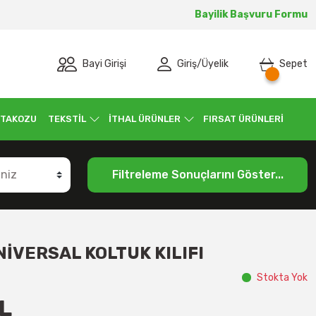
Bayilik Başvuru Formu
Bayi Girişi
Giriş
/
Üyelik
Sepet
 TAKOZU
TEKSTİL
İTHAL ÜRÜNLER
FIRSAT ÜRÜNLERİ
Filtreleme Sonuçlarını Göster...
NİVERSAL KOLTUK KILIFI
Stokta Yok
L