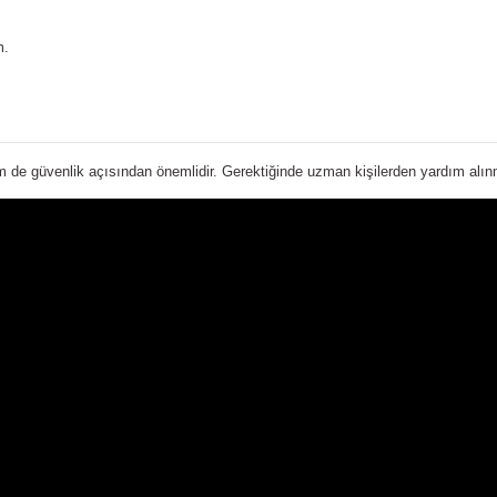
m.
 de güvenlik açısından önemlidir. Gerektiğinde uzman kişilerden yardım alınma