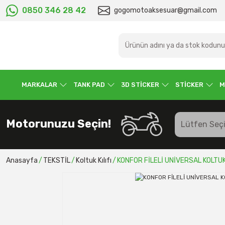
0850 346 28 42
gogomotoaksesuar@gmail.com
MARKALAR
TANK PAD
3D STİCKER
STİCKER
M
Motorunuzu Seçin!
Anasayfa
TEKSTİL
Koltuk Kılıfı
KONFOR FİLELİ UNİVERSAL KOLTUK 