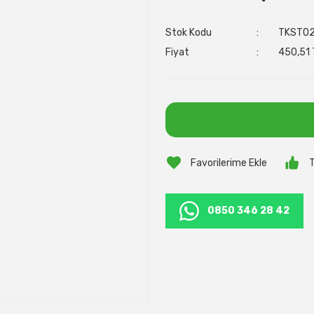
Stok Kodu
TKST02
Fiyat
450,51 
T
0850 346 28 42