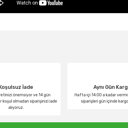
Bu ürüne ilk yorumu siz yapın!
Yorum Yaz
Koşulsuz İade
Aynı Gün Kar
tinizi önemsiyor ve 14 gün
Hafta içi 14:00 a kadar verm
 koşul olmadan siparişinizi iade
siparişleri gün içinde karg
alıyoruz.