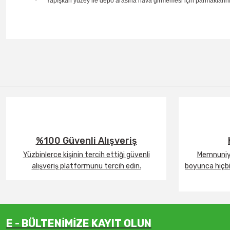
·
Yapışkan yüzey ile depo arasına hava girmemesi için parmaklarınız
%100 Güvenli Alışveriş
Yüzbinlerce kişinin tercih ettiği güvenli
Memnuniye
alışveriş platformunu tercih edin.
boyunca hiçbir
E - BÜLTENİMİZE KAYIT OLUN