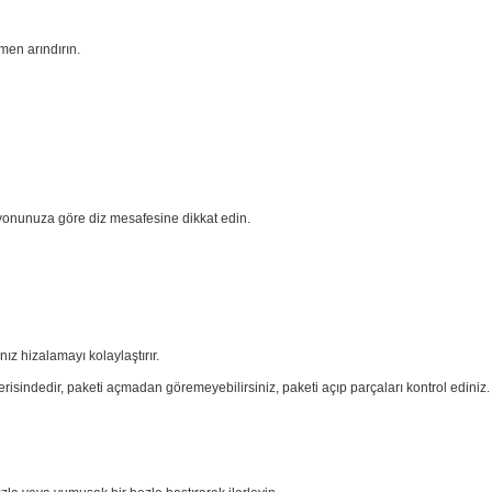
men arındırın.
yonunuza göre diz mesafesine dikkat edin.
nız
hizalamayı kolaylaştırır.
risindedir, paketi açmadan göremeyebilirsiniz, paketi açıp parçaları
kontrol ediniz.