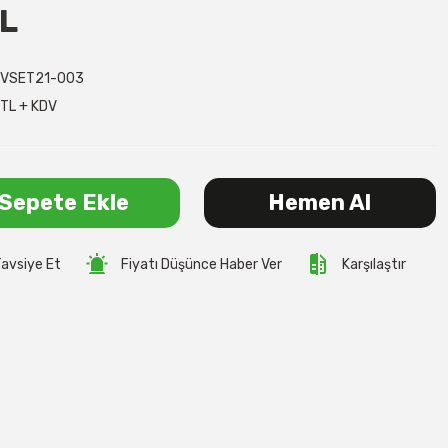
TL
VSET21-003
TL + KDV
Sepete Ekle
Hemen Al
avsiye Et
Fiyatı Düşünce Haber Ver
Karşılaştır