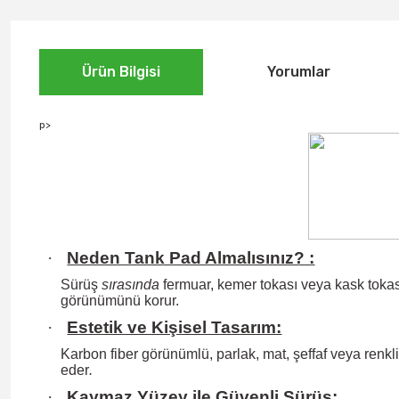
Ürün Bilgisi
Yorumlar
p>
·
Neden Tank Pad Almalısınız? :
Sürüş
sırasında
fermuar, kemer tokası veya kask tokası
görünümünü korur.
·
Estetik ve Kişisel Tasarım:
Karbon fiber görünümlü, parlak, mat, şeffaf veya renkli 
eder
.
·
Kaymaz Yüzey ile Güvenli Sürüş: