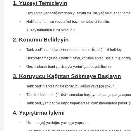
1. Yüzeyi Temizleyin
·
Uygulama yapacağınız depo yüzeyini toz, kir, yağ ve ciladan tama
·
Hafif deterjanlı su veya alkol bazlı temizleyici ile silin.
·
Yüzey tamamen kuru olmalıdır.
2. Konumu Belirleyin
·
Tank pad’in tam olarak nerede durmasını istediğinizi belirleyin.
·
Dekoratif amaçlı ise estetik hizaya, koruma amaçlı ise sürüş
pozis
·
Geçici olarak bant yardımıyla yerini işaretleyebilirsiniz.
3. Koruyucu Kağıttan Sökmeye Başlayın
·
Tank pad’in arkasındaki koruyucu kağıdı yavaşça sökün.
·
Tümünü birden değil, üst kısmından başlayarak parça parça açma
·
Tank pad, yan pad ve depo kapakları set olan modellerde paket içe
4. Yapıştırma İşlemi
·
Üstten aşağıya doğru yavaşça yapıştırın.