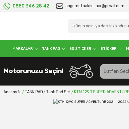
0850 346 28 42
gogomotoaksesuar@gmail.com
MARKALAR
TANK PAD
3D STİCKER
STİCKER
M
Motorunuzu Seçin!
Anasayfa
TANK PAD
Tank Pad Set
KTM 1290 SUPER ADVENTURE 