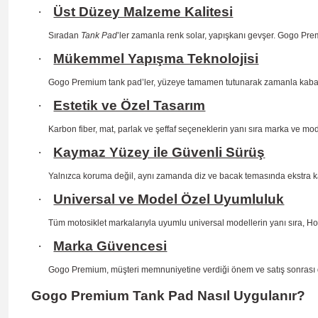
·
Üst Düzey Malzeme Kalitesi
Sıradan
Tank Pad
’ler zamanla renk solar, yapışkanı gevşer. Gogo Prem
·
Mükemmel Yapışma Teknolojisi
Gogo Premium tank pad’ler, yüzeye tamamen tutunarak zamanla kab
·
Estetik ve Özel Tasarım
Karbon fiber, mat, parlak ve şeffaf seçeneklerin yanı sıra marka ve mo
·
Kaymaz Yüzey ile Güvenli Sürüş
Yalnızca koruma değil, aynı zamanda diz ve bacak temasında ekstra 
·
Universal ve Model Özel Uyumluluk
Tüm motosiklet markalarıyla uyumlu universal modellerin yanı sıra, H
·
Marka Güvencesi
Gogo Premium, müşteri memnuniyetine verdiği önem ve satış sonrası dest
Gogo Premium Tank Pad Nasıl Uygulanır?