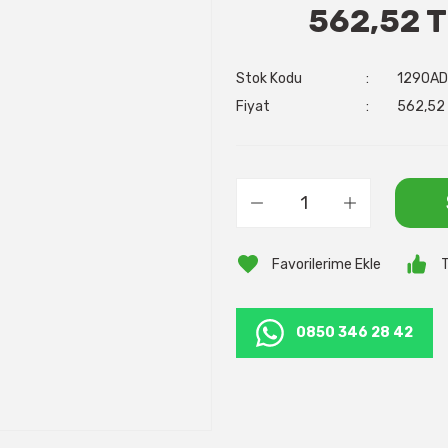
562,52 
Stok Kodu
1290AD
Fiyat
562,52 
T
0850 346 28 42