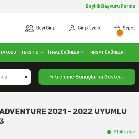
Bayilik Başvuru Formu
Bayi Girişi
Giriş
/
Üyelik
Sepet
 TAKOZU
TEKSTİL
İTHAL ÜRÜNLER
FIRSAT ÜRÜNLERİ
Filtreleme Sonuçlarını Göster...
 ADVENTURE 2021 - 2022 UYUMLU
3
Stokta Var