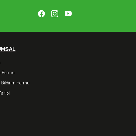
UMSAL
m
im Formu
 Bildirim Formu
Takibi