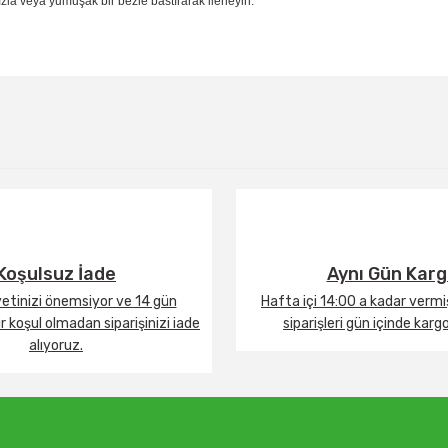
la veya yumuşak bir bezle bastırarak ilerleyin.
Bu ürüne ilk yorumu siz yapın!
Yorum Yaz
Koşulsuz İade
Aynı Gün Kar
tinizi önemsiyor ve 14 gün
Hafta içi 14:00 a kadar verm
 koşul olmadan siparişinizi iade
siparişleri gün içinde karg
alıyoruz.