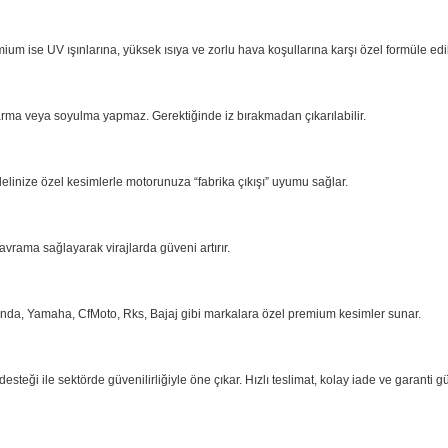
ium ise UV ışınlarına, yüksek ısıya ve zorlu hava koşullarına karşı özel formüle ed
arma
veya soyulma yapmaz. Gerektiğinde iz bırakmadan çıkarılabilir.
delinize özel kesimlerle motorunuza “fabrika çıkışı” uyumu sağlar.
kavrama
sağlayarak virajlarda güveni artırır.
onda,
Yamaha, CfMoto, Rks, Bajaj gibi markalara özel premium kesimler sunar.
eği ile sektörde güvenilirliğiyle öne çıkar. Hızlı teslimat, kolay iade ve garanti g