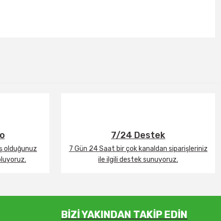
go
7/24 Destek
iş olduğunuz
7 Gün 24 Saat bir çok kanaldan siparişleriniz
oluyoruz.
ile ilgili destek sunuyoruz.
BİZİ YAKINDAN TAKİP EDİN