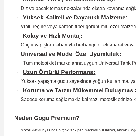
Diz ve bacak temas noktalarında ekstra kavrama sağlay
·
Yüksek Kaliteli ve Dayanıklı Malzeme:
Vinil, reçine veya karbon fiber görünümlü özel malzem
·
Kolay ve Hızlı Montaj:
Güçlü yapışkan tabanıyla herhangi bir ek aparat veya
Universal ve Model Özel Uyumluluk:
·
Tüm motosiklet markalarına uygun Universal Tank Pa
·
Uzun Ömürlü Performans:
Yüksek yapışma gücü sayesinde yoğun kullanıma, ya
·
Koruma ve Tarzın Mükemmel Buluşması
Sadece koruma sağlamakla kalmaz, motosikletinize k
Neden Gogo Premium?
Motosiklet dünyasında birçok tank pad markası bulunuyor, ancak
Gog