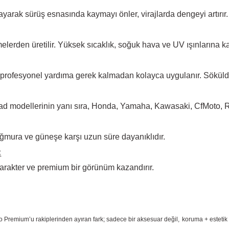
arak sürüş esnasında kaymayı önler, virajlarda dengeyi artırır.
elerden üretilir. Yüksek
sıcaklık, soğuk hava ve UV ışınlarına ka
 profesyonel yardıma
gerek kalmadan kolayca uygulanır. Sökül
d modellerinin yanı sıra, Honda, Yamaha, Kawasaki, CfMoto, Rks
ğmura ve güneşe karşı
uzun süre dayanıklıdır.
:
arakter ve premium bir
görünüm kazandırır.
o Premium
’u rakiplerinden ayıran fark; sadece bir aksesuar değil,
koruma + estetik