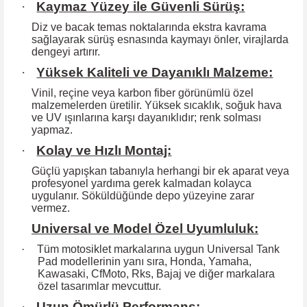
·
Kaymaz Yüzey ile Güvenli Sürüş:
Diz ve bacak temas noktalarında ekstra kavrama
sağlayarak sürüş esnasında kaymayı önler, virajlarda
dengeyi artırır.
·
Yüksek Kaliteli ve Dayanıklı Malzeme:
Vinil, reçine veya karbon fiber görünümlü özel
malzemelerden üretilir. Yüksek
sıcaklık, soğuk hava
ve UV ışınlarına karşı dayanıklıdır; renk solması
yapmaz.
·
Kolay ve Hızlı Montaj:
Güçlü yapışkan tabanıyla herhangi bir ek aparat veya
profesyonel yardıma
gerek kalmadan kolayca
uygulanır. Söküldüğünde depo yüzeyine zarar
vermez.
Universal ve Model Özel Uyumluluk:
·
Tüm motosiklet markalarına uygun Universal Tank
Pad modellerinin yanı sıra, Honda, Yamaha,
Kawasaki, CfMoto, Rks, Bajaj ve diğer markalara
özel tasarımlar mevcuttur.
·
Uzun Ömürlü Performans: