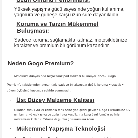
Yüksek yapışma gücü sayesinde yoğun kullanıma,
yağmura ve güneşe karşı
uzun süre dayanıklıdır.
·
Koruma ve Tarzın Mükemmel
Buluşması:
Sadece koruma sağlamakla kalmaz, motosikletinize
karakter ve premium bir
görünüm kazandırır.
Neden Gogo Premium?
Motosiklet dünyasında birçok tank pad markası bulunuyor, ancak
Gogo
Premium
’u rakiplerinden ayıran fark; sadece bir aksesuar değil,
koruma + estetik +
güven
üçlüsünü kusursuz şekilde sunmasıdır
.
·
Üst Düzey Malzeme Kalitesi
Sıradan
Tank Pad
’ler zamanla renk solar, yapışkanı gevşer. Gogo Premium ise UV
ışınlarına, yüksek ısıya ve zorlu hava koşullarına karşı özel formüle edilmiş
malzemeler kullanır. Yıllarca ilk günkü görünümünü korur.
·
Mükemmel Yapışma Teknolojisi