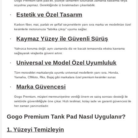
Gogo Premium tank pad’ler, yüzeye tamamen tutunarak zamanla kabarma
veya
soyulma yapmaz. Gerektiğinde iz bırakmadan çıkarılabilir.
·
Estetik ve Özel Tasarım
Karbon fiber, mat, parlak ve şeffaf seçeneklerin yanı sıra marka ve modelinize özel
kesimlerle motorunuza “fabrika çıkışı” uyumu sağlar.
·
Kaymaz Yüzey ile Güvenli Sürüş
Yalnızca koruma değil, aynı zamanda diz ve bacak temasında ekstra kavrama
sağlayarak virajlarda güveni artırır.
·
Universal ve Model Özel Uyumluluk
Tüm motosiklet markalarıyla uyumlu universal modellerin yanı sıra, Honda,
Yamaha, CfMoto, Rks, Bajaj gibi markalara özel premium kesimler sunar.
·
Marka Güvencesi
Gogo Premium, müşteri memnuniyetine verdiği önem ve satış sonrası desteği ile
sektörde güvenilirliğiyle öne çıkar. Hızlı teslimat, kolay iade ve garanti güvencesi ile
her zaman yanınızdadır.
Gogo Premium Tank Pad Nasıl Uygulanır?
1. Yüzeyi Temizleyin