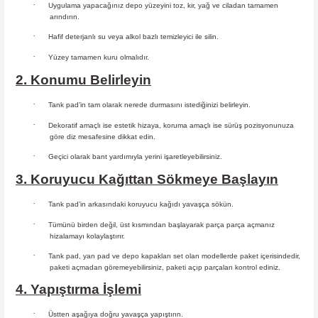
·
Uygulama yapacağınız depo yüzeyini toz, kir, yağ ve ciladan tamamen
arındırın.
·
Hafif deterjanlı su veya alkol bazlı temizleyici ile silin.
·
Yüzey tamamen kuru olmalıdır.
2. Konumu Belirleyin
·
Tank pad’in tam olarak nerede durmasını istediğinizi belirleyin.
·
Dekoratif amaçlı ise estetik hizaya, koruma amaçlı ise sürüş
pozisyonunuza
göre diz mesafesine dikkat edin.
·
Geçici olarak bant yardımıyla yerini işaretleyebilirsiniz.
3. Koruyucu Kağıttan Sökmeye Başlayın
·
Tank pad’in arkasındaki koruyucu kağıdı yavaşça sökün.
·
Tümünü birden değil, üst kısmından başlayarak parça parça açmanız
hizalamayı kolaylaştırır.
·
Tank pad, yan pad ve depo kapakları set olan modellerde paket içerisindedir,
paketi açmadan göremeyebilirsiniz, paketi açıp parçaları
kontrol ediniz.
4. Yapıştırma İşlemi
·
Üstten aşağıya doğru yavaşça yapıştırın.