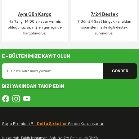
Aynı Gün Kargo
7/24 Destek
Hafta içi 14:00 a kadar vermiş
7 Gün 24 Saat bir çok kanaldan
olduğunuz siparişleri gün içinde
siparişleriniz ile ilgili destek
kargoluyoruz.
sunuyoruz.
E - BÜLTENİMİZE KAYIT OLUN
GÖNDER
BİZİ YAKINDAN TAKİP EDİN
Gogo Premium Bir
Delta Şirketler
Grubu Kuruluşudur.
Işıklar Mah. Fakih kahramani Sok. No:9/A Selçuklu/KONYA