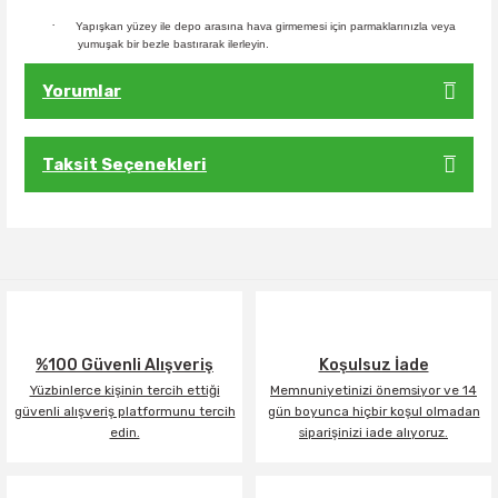
·
Yapışkan yüzey ile depo arasına hava girmemesi için parmaklarınızla veya
yumuşak bir bezle bastırarak ilerleyin.
Yorumlar
Taksit Seçenekleri
Bu ürüne ilk yorumu siz yapın!
Yorum Yaz
%100 Güvenli Alışveriş
Koşulsuz İade
Yüzbinlerce kişinin tercih ettiği
Memnuniyetinizi önemsiyor ve 14
güvenli alışveriş platformunu tercih
gün boyunca hiçbir koşul olmadan
edin.
siparişinizi iade alıyoruz.