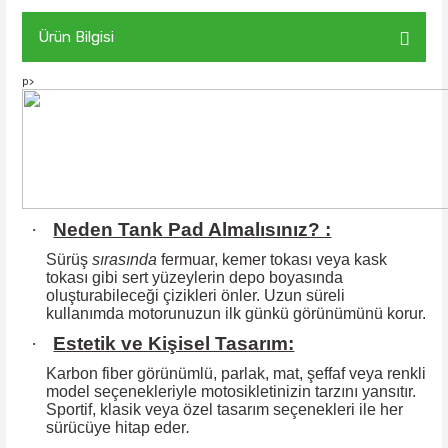
Ürün Bilgisi
p>
·
Neden Tank Pad Almalısınız? :
Sürüş
sırasında
fermuar, kemer tokası veya kask
tokası gibi sert yüzeylerin
depo boyasında
oluşturabileceği çizikleri önler. Uzun süreli
kullanımda motorunuzun ilk günkü görünümünü korur.
·
Estetik ve Kişisel Tasarım:
Karbon fiber görünümlü, parlak, mat, şeffaf veya renkli
model seçenekleriyle motosikletinizin tarzını yansıtır.
Sportif, klasik veya özel tasarım seçenekleri ile
her
sürücüye hitap eder
.