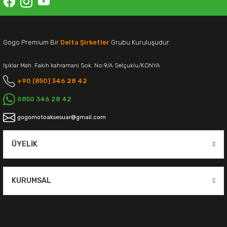
Gogo Premium Bir
Delta Şirketler
Grubu Kuruluşudur.
Işıklar Mah. Fakih kahramani Sok. No:9/A Selçuklu/KONYA
+90 (850) 346 28 42
0850 346 28 42
gogomotoaksesuar@gmail.com
ÜYELIK
KURUMSAL