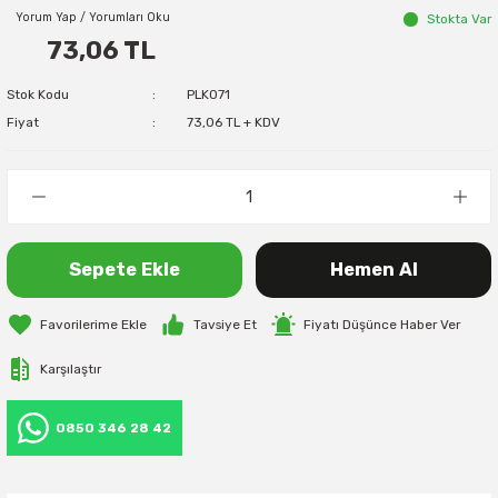
Yorum Yap / Yorumları Oku
Stokta Var
73,06 TL
Stok Kodu
PLK071
Fiyat
73,06 TL + KDV
Sepete Ekle
Hemen Al
Tavsiye Et
Fiyatı Düşünce Haber Ver
Karşılaştır
0850 346 28 42