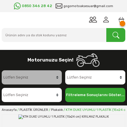
0850 346 28 42
gogomotoaksesuar@gmail.com
Motorunuzu Seçin!
Filtreleme Sonuçlarını Göster...
Anasayfa
PLASTİK ÜRÜNLER
Plakalık
KTM DUKE UYUMLU 1 PLASTİK (15x24 c