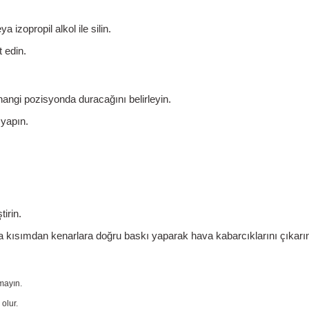
eya
izopropil alkol
ile silin.
 edin.
hangi pozisyonda duracağını belirleyin.
yapın.
tirin.
ta kısımdan kenarlara doğru
baskı yaparak hava kabarcıklarını çıkarı
mayın.
olur.