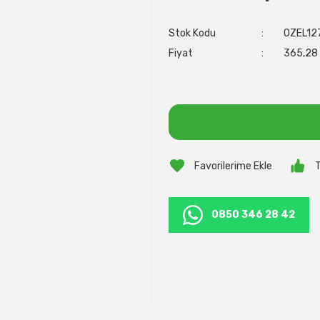
Stok Kodu
OZEL12
Fiyat
365,28 
T
0850 346 28 42