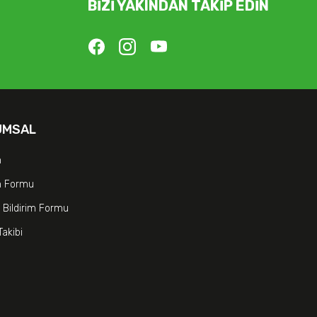
BİZİ YAKINDAN TAKİP EDİN
UMSAL
m
im Formu
 Bildirim Formu
Takibi