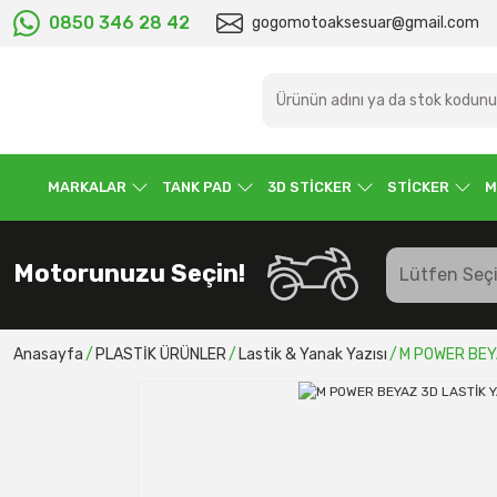
0850 346 28 42
gogomotoaksesuar@gmail.com
MARKALAR
TANK PAD
3D STİCKER
STİCKER
M
Motorunuzu Seçin!
Anasayfa
PLASTİK ÜRÜNLER
Lastik & Yanak Yazısı
M POWER BEY