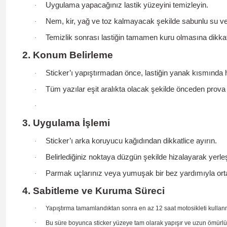
Uygulama yapacağınız lastik yüzeyini temizleyin.
·
Nem, kir, yağ ve toz kalmayacak şekilde
sabunlu su
v
·
Temizlik sonrası lastiğin
tamamen kuru
olmasına dikkat
·
2. Konum Belirleme
Sticker’ı yapıştırmadan önce, lastiğin yanak kısmında 
·
Tüm yazılar eşit aralıkta olacak şekilde
önceden prova
·
·
3. Uygulama İşlemi
Sticker’ı arka koruyucu kağıdından dikkatlice ayırın.
·
Belirlediğiniz noktaya
düzgün şekilde hizalayarak
yerleş
·
Parmak uçlarınız veya yumuşak bir bez yardımıyla
or
·
4. Sabitleme ve Kuruma Süreci
·
Yapıştırma tamamlandıktan sonra en az
12 saat
motosikleti kullan
·
Bu süre boyunca sticker yüzeye tam olarak yapışır ve uzun ömürlü 