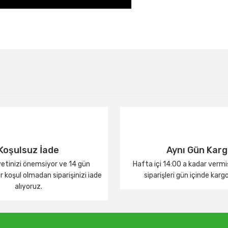
Bu ürüne ilk yorumu siz yapın!
Yorum Yaz
Koşulsuz İade
Aynı Gün Kar
tinizi önemsiyor ve 14 gün
Hafta içi 14:00 a kadar verm
 koşul olmadan siparişinizi iade
siparişleri gün içinde karg
alıyoruz.