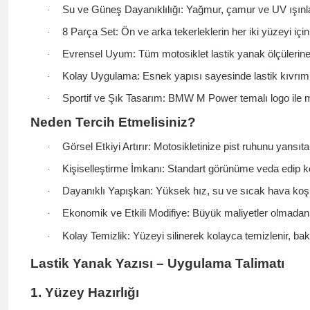
Su ve Güneş Dayanıklılığı:
Yağmur, çamur ve UV ışınla
·
8 Parça Set:
Ön ve arka tekerleklerin her iki yüzeyi içi
·
Evrensel Uyum:
Tüm motosiklet lastik yanak ölçülerine
·
Kolay Uygulama:
Esnek yapısı sayesinde lastik kıvrıml
·
Sportif ve Şık Tasarım:
BMW M Power temalı logo ile mo
·
Neden Tercih Etmelisiniz?
Görsel Etkiyi Artırır:
Motosikletinize pist ruhunu yansıta
·
Kişiselleştirme İmkanı:
Standart görünüme veda edip kend
·
Dayanıklı Yapışkan:
Yüksek hız, su ve sıcak hava koşu
·
Ekonomik ve Etkili Modifiye:
Büyük maliyetler olmadan 
·
Kolay Temizlik:
Yüzeyi silinerek kolayca temizlenir, ba
·
Lastik Yanak Yazısı – Uygulama Talimatı
1. Yüzey Hazırlığı