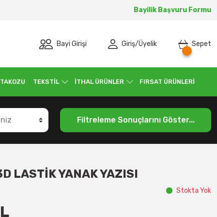
Bayilik Başvuru Formu
Bayi Girişi
Giriş
/
Üyelik
Sepet
 TAKOZU
TEKSTİL
İTHAL ÜRÜNLER
FIRSAT ÜRÜNLERİ
Filtreleme Sonuçlarını Göster...
D LASTİK YANAK YAZISI
Stokta Yok
TL