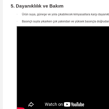
5. Dayanıklılık ve Bakım
·
Ürün
suya, güneşe ve yola çıkabilecek kimyasallara karşı dayanıkl
·
Basınçlı suyla yıkarken çok yakından ve yüksek basınçla doğrudan