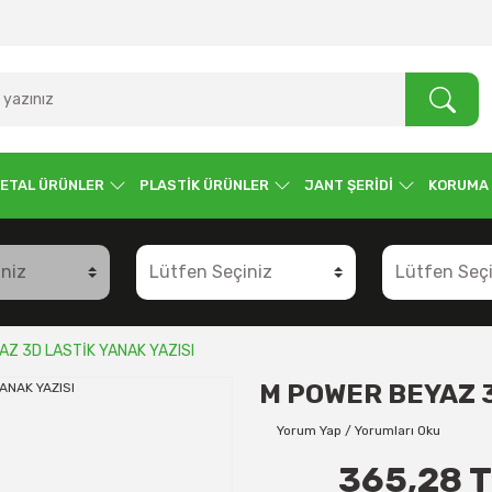
ETAL ÜRÜNLER
PLASTİK ÜRÜNLER
JANT ŞERİDİ
KORUMA
AZ 3D LASTİK YANAK YAZISI
M POWER BEYAZ 3
Yorum Yap / Yorumları Oku
365,28 