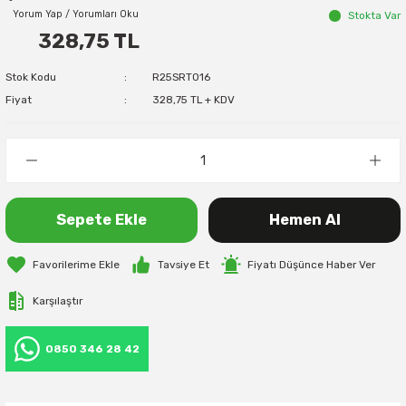
Yorum Yap / Yorumları Oku
Stokta Var
328,75 TL
Stok Kodu
R25SRT016
Fiyat
328,75 TL + KDV
Sepete Ekle
Hemen Al
Tavsiye Et
Fiyatı Düşünce Haber Ver
Karşılaştır
0850 346 28 42