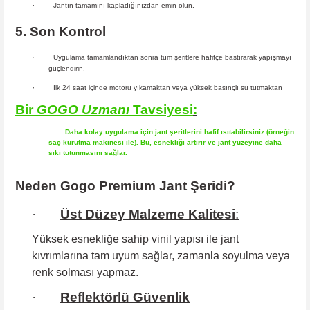
·
Jantın tamamını kapladığınızdan emin olun.
5. Son Kontrol
·
Uygulama tamamlandıktan sonra tüm şeritlere hafifçe bastırarak yapışmayı
güçlendirin.
·
İlk 24 saat içinde motoru yıkamaktan veya yüksek basınçlı su tutmaktan
Bir
GOGO
Uzmanı
Tavsiyesi
:
Daha kolay uygulama için jant şeritlerini hafif ısıtabilirsiniz (örneğin
saç kurutma makinesi ile). Bu, esnekliği artırır ve jant yüzeyine daha
sıkı tutunmasını sağlar.
Neden Gogo Premium Jant Şeridi?
·
Üst Düzey Malzeme Kalitesi
:
Yüksek esnekliğe sahip
vinil yapısı ile jant
kıvrımlarına tam uyum sağlar, zamanla soyulma veya
renk solması yapmaz.
·
Reflektörlü Güvenlik