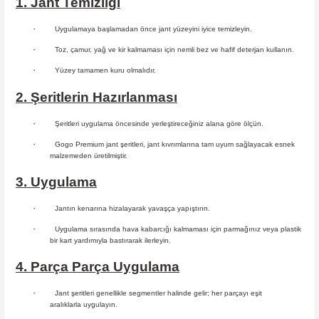
1. Jant Temizliği
·
Uygulamaya başlamadan önce jant yüzeyini iyice temizleyin.
·
Toz, çamur, yağ ve kir kalmaması için nemli bez ve hafif deterjan kullanın.
·
Yüzey tamamen kuru olmalıdır.
2. Şeritlerin Hazırlanması
·
Şeritleri uygulama öncesinde yerleştireceğiniz alana göre ölçün.
·
Gogo Premium jant şeritleri, jant kıvrımlarına tam uyum sağlayacak esnek
malzemeden üretilmiştir.
3. Uygulama
·
Jantın kenarına hizalayarak yavaşça yapıştırın.
·
Uygulama sırasında hava kabarcığı kalmaması için parmağınız veya plastik
bir kart yardımıyla bastırarak ilerleyin.
4. Parça Parça Uygulama
·
Jant şeritleri genellikle segmentler halinde gelir; her parçayı eşit
aralıklarla uygulayın.