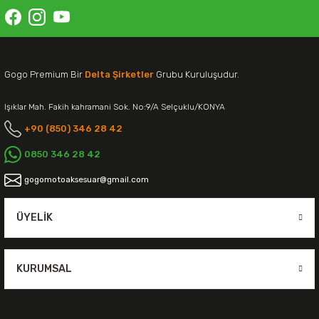
Gogo Premium Bir
Delta Şirketler
Grubu Kuruluşudur.
Işıklar Mah. Fakih kahramani Sok. No:9/A Selçuklu/KONYA
+90 (850) 346 28 42
0850 346 28 42
gogomotoaksesuar@gmail.com
ÜYELIK
KURUMSAL