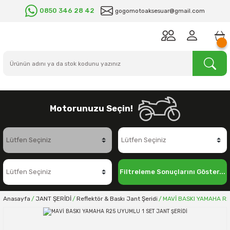
0850 346 28 42
gogomotoaksesuar@gmail.com
Motorunuzu Seçin!
Filtreleme Sonuçlarını Göster...
Anasayfa
JANT ŞERİDİ
Reflektör & Baskı Jant Şeridi
MAVİ BASKI YAMAHA R2