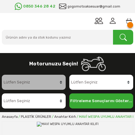
0850 346 28 42
gogomotoaksesuar@gmail.com
Motorunuzu Seçin!
Filtreleme Sonuçlarını Göster...
Anasayfa
PLASTİK ÜRÜNLER
Anahtar Kılıfı
MAVİ WESPA UYUMLU ANAHTAR KI