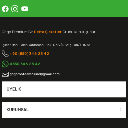
Gogo Premium Bir
Delta Şirketler
Grubu Kuruluşudur.
Işıklar Mah. Fakih kahramani Sok. No:9/A Selçuklu/KONYA
+90 (850) 346 28 42
0850 346 28 42
gogomotoaksesuar@gmail.com
ÜYELIK
KURUMSAL