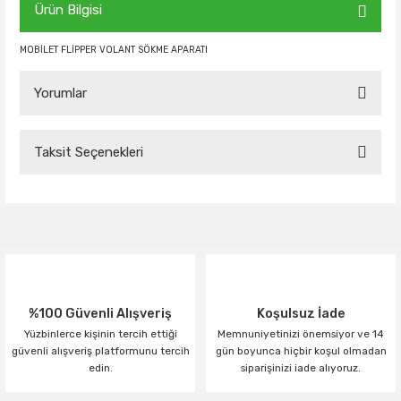
Ürün Bilgisi
MOBİLET FLİPPER VOLANT SÖKME APARATI
Yorumlar
Taksit Seçenekleri
Bu ürüne ilk yorumu siz yapın!
Yorum Yaz
%100 Güvenli Alışveriş
Koşulsuz İade
Yüzbinlerce kişinin tercih ettiği
Memnuniyetinizi önemsiyor ve 14
güvenli alışveriş platformunu tercih
gün boyunca hiçbir koşul olmadan
edin.
siparişinizi iade alıyoruz.