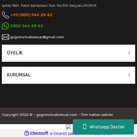
Işıklar Mah. Fakih kahramani Sok. No:9/A Selçuklu/KONYA
+90 (850) 346 28 42
0850 346 28 42
gogomotoaksesuar@gmail.com
ÜYELIK
KURUMSAL
Copyright 2022 © - gogomotoaksesuar.com - Tüm hakları saklıdır.
Whatsapp Destek
ideasoft
ile
e-