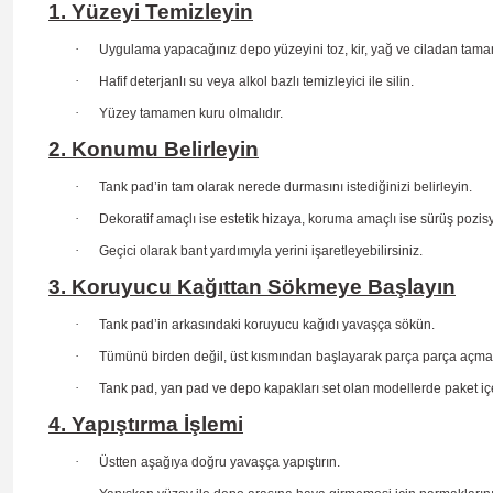
1. Yüzeyi Temizleyin
·
Uygulama yapacağınız depo yüzeyini toz, kir, yağ ve ciladan tama
·
Hafif deterjanlı su veya alkol bazlı temizleyici ile silin.
·
Yüzey tamamen kuru olmalıdır.
2. Konumu Belirleyin
·
Tank pad’in tam olarak nerede durmasını istediğinizi belirleyin.
·
Dekoratif amaçlı ise estetik hizaya, koruma amaçlı ise sürüş
pozis
·
Geçici olarak bant yardımıyla yerini işaretleyebilirsiniz.
3. Koruyucu Kağıttan Sökmeye Başlayın
·
Tank pad’in arkasındaki koruyucu kağıdı yavaşça sökün.
·
Tümünü birden değil, üst kısmından başlayarak parça parça açma
·
Tank pad, yan pad ve depo kapakları set olan modellerde paket içe
4. Yapıştırma İşlemi
·
Üstten aşağıya doğru yavaşça yapıştırın.