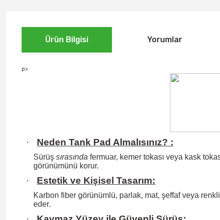
Ürün Bilgisi
Yorumlar
p>
·
Neden Tank Pad Almalısınız? :
Sürüş
sırasında
fermuar, kemer tokası veya kask tokası
görünümünü korur.
·
Estetik ve Kişisel Tasarım:
Karbon fiber görünümlü, parlak, mat, şeffaf veya renkli 
eder
.
·
Kaymaz Yüzey ile Güvenli Sürüş: