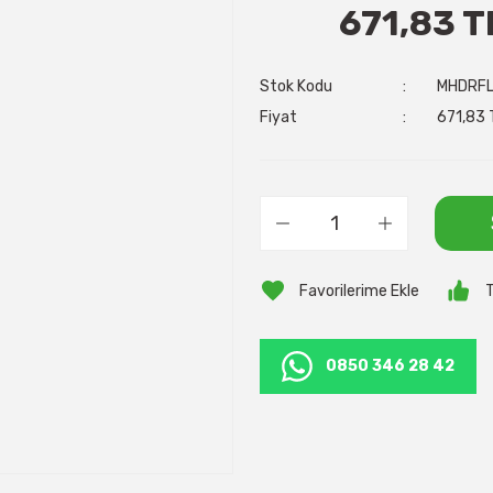
671,83 T
Stok Kodu
MHDRF
Fiyat
671,83 
T
0850 346 28 42