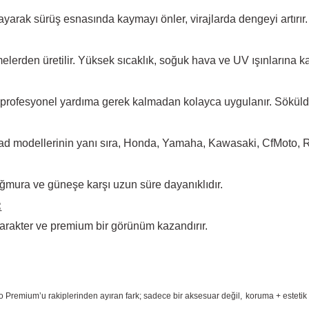
arak sürüş esnasında kaymayı önler, virajlarda dengeyi artırır.
elerden üretilir. Yüksek
sıcaklık, soğuk hava ve UV ışınlarına ka
 profesyonel yardıma
gerek kalmadan kolayca uygulanır. Sökül
d modellerinin yanı sıra, Honda, Yamaha, Kawasaki, CfMoto, Rks
ğmura ve güneşe karşı
uzun süre dayanıklıdır.
:
arakter ve premium bir
görünüm kazandırır.
o Premium
’u rakiplerinden ayıran fark; sadece bir aksesuar değil,
koruma + estetik