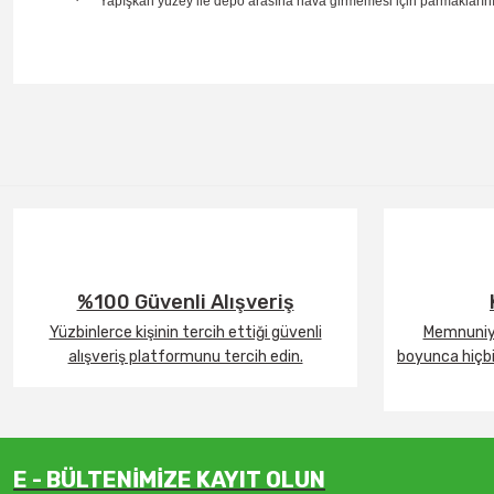
·
Yapışkan yüzey ile depo arasına hava girmemesi için parmaklarınız
%100 Güvenli Alışveriş
Yüzbinlerce kişinin tercih ettiği güvenli
Memnuniye
alışveriş platformunu tercih edin.
boyunca hiçbir
E - BÜLTENİMİZE KAYIT OLUN