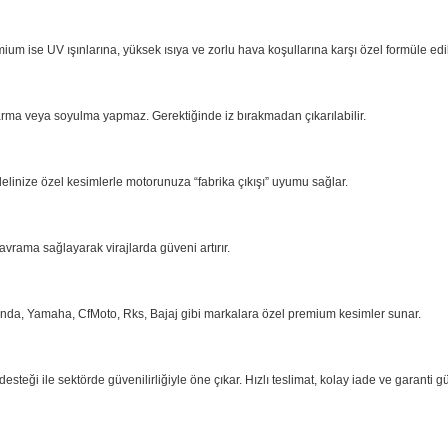
ium ise UV ışınlarına, yüksek ısıya ve zorlu hava koşullarına karşı özel formüle ed
arma
veya soyulma yapmaz. Gerektiğinde iz bırakmadan çıkarılabilir.
delinize özel kesimlerle motorunuza “fabrika çıkışı” uyumu sağlar.
kavrama
sağlayarak virajlarda güveni artırır.
onda,
Yamaha, CfMoto, Rks, Bajaj gibi markalara özel premium kesimler sunar.
eği ile sektörde güvenilirliğiyle öne çıkar. Hızlı teslimat, kolay iade ve garanti g