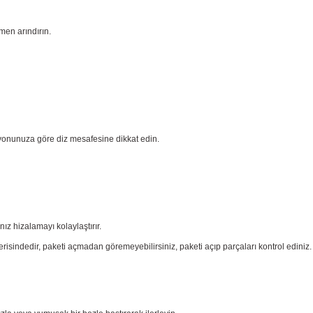
men arındırın.
yonunuza göre diz mesafesine dikkat edin.
nız
hizalamayı kolaylaştırır.
risindedir, paketi açmadan göremeyebilirsiniz, paketi açıp parçaları
kontrol ediniz.