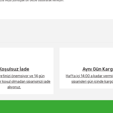
la veya yumuşak bir bezle bastırarak ilerleyin.
Bu ürüne ilk yorumu siz yapın!
Yorum Yaz
Koşulsuz İade
Aynı Gün Kar
tinizi önemsiyor ve 14 gün
Hafta içi 14:00 a kadar verm
 koşul olmadan siparişinizi iade
siparişleri gün içinde karg
alıyoruz.