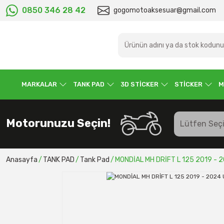
0850 346 28 42
gogomotoaksesuar@gmail.com
MARKALAR
TANK PAD
3D STİCKER
STİCKER
M
Motorunuzu Seçin!
Anasayfa
TANK PAD
Tank Pad
MONDİAL MH DRİFT L 125 2019 - 