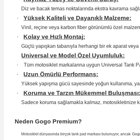
Diz ve bacak temas noktalarında ekstra kavrama sağlay
·
Yüksek Kaliteli ve Dayanıklı Malzeme:
Vinil, reçine veya karbon fiber görünümlü özel malzem
·
Kolay ve Hızlı Montaj:
Güçlü yapışkan tabanıyla herhangi bir ek aparat veya
Universal ve Model Özel Uyumluluk:
·
Tüm motosiklet markalarına uygun Universal Tank Pa
·
Uzun Ömürlü Performans:
Yüksek yapışma gücü sayesinde yoğun kullanıma, ya
·
Koruma ve Tarzın Mükemmel Buluşması
Sadece koruma sağlamakla kalmaz, motosikletinize k
Neden Gogo Premium?
Motosiklet dünyasında birçok tank pad markası bulunuyor, ancak
Gog