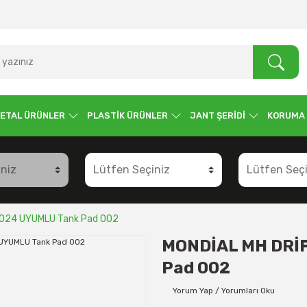
ETAL ÜRÜNLER
PLASTİK ÜRÜNLER
JANT ŞERİDİ
KORUMA
2024 UYUMLU Tank Pad 002
MONDİAL MH DRİF
Pad 002
Yorum Yap / Yorumları Oku