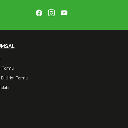
UMSAL
m
im Formu
 Bildirim Formu
Takibi