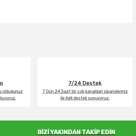
go
7/24 Destek
iş olduğunuz
7 Gün 24 Saat bir çok kanaldan siparişleriniz
oluyoruz.
ile ilgili destek sunuyoruz.
BİZİ YAKINDAN TAKİP EDİN