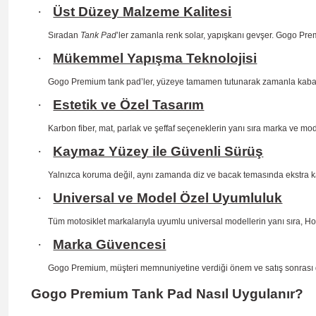
·
Üst Düzey Malzeme Kalitesi
Sıradan
Tank Pad
’ler zamanla renk solar, yapışkanı gevşer. Gogo Prem
·
Mükemmel Yapışma Teknolojisi
Gogo Premium tank pad’ler, yüzeye tamamen tutunarak zamanla kab
·
Estetik ve Özel Tasarım
Karbon fiber, mat, parlak ve şeffaf seçeneklerin yanı sıra marka ve mo
·
Kaymaz Yüzey ile Güvenli Sürüş
Yalnızca koruma değil, aynı zamanda diz ve bacak temasında ekstra 
·
Universal ve Model Özel Uyumluluk
Tüm motosiklet markalarıyla uyumlu universal modellerin yanı sıra, H
·
Marka Güvencesi
Gogo Premium, müşteri memnuniyetine verdiği önem ve satış sonrası dest
Gogo Premium Tank Pad Nasıl Uygulanır?