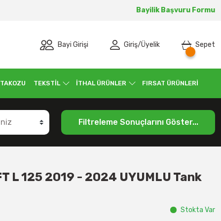
Bayilik Başvuru Formu
Bayi Girişi
Giriş
/
Üyelik
Sepet
 TAKOZU
TEKSTİL
İTHAL ÜRÜNLER
FIRSAT ÜRÜNLERİ
Filtreleme Sonuçlarını Göster...
T L 125 2019 - 2024 UYUMLU Tank
Stokta Var