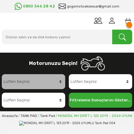
0850 346 28 42
gogomotoaksesuar@gmail.com
Motorunuzu Seçin!
Filtreleme Sonuçlarını Göster...
Anasayfa
TANK PAD
Tank Pad
MONDİAL MH DRİFT L 125 2019 - 2024 UYUML