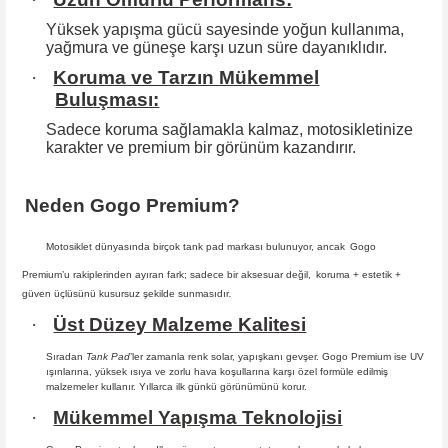
Yüksek yapışma gücü sayesinde yoğun kullanıma,
yağmura ve güneşe karşı
uzun süre dayanıklıdır.
·
Koruma ve Tarzın Mükemmel
Buluşması:
Sadece koruma sağlamakla kalmaz, motosikletinize
karakter ve premium bir
görünüm kazandırır.
Neden Gogo Premium?
Motosiklet dünyasında birçok tank pad markası bulunuyor, ancak
Gogo
Premium
’u rakiplerinden ayıran fark; sadece bir aksesuar değil,
koruma + estetik +
güven
üçlüsünü kusursuz şekilde sunmasıdır
.
·
Üst Düzey Malzeme Kalitesi
Sıradan
Tank Pad
’ler zamanla renk solar, yapışkanı gevşer. Gogo Premium ise UV
ışınlarına, yüksek ısıya ve zorlu hava koşullarına karşı özel formüle edilmiş
malzemeler kullanır. Yıllarca ilk günkü görünümünü korur.
·
Mükemmel Yapışma Teknolojisi