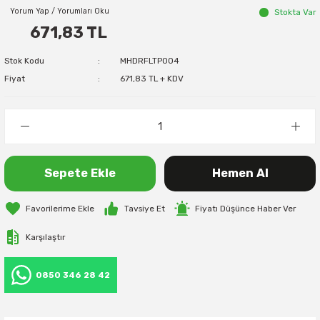
Yorum Yap / Yorumları Oku
Stokta Var
671,83 TL
Stok Kodu
MHDRFLTP004
Fiyat
671,83 TL + KDV
Sepete Ekle
Hemen Al
Tavsiye Et
Fiyatı Düşünce Haber Ver
Karşılaştır
0850 346 28 42