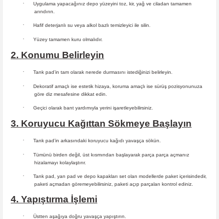
·
Uygulama yapacağınız depo yüzeyini toz, kir, yağ ve ciladan tamamen
arındırın.
·
Hafif deterjanlı su veya alkol bazlı temizleyici ile silin.
·
Yüzey tamamen kuru olmalıdır.
2. Konumu Belirleyin
·
Tank pad’in tam olarak nerede durmasını istediğinizi belirleyin.
·
Dekoratif amaçlı ise estetik hizaya, koruma amaçlı ise sürüş
pozisyonunuza
göre diz mesafesine dikkat edin.
·
Geçici olarak bant yardımıyla yerini işaretleyebilirsiniz.
3. Koruyucu Kağıttan Sökmeye Başlayın
·
Tank pad’in arkasındaki koruyucu kağıdı yavaşça sökün.
·
Tümünü birden değil, üst kısmından başlayarak parça parça açmanız
hizalamayı kolaylaştırır.
·
Tank pad, yan pad ve depo kapakları set olan modellerde paket içerisindedir,
paketi açmadan göremeyebilirsiniz, paketi açıp parçaları
kontrol ediniz.
4. Yapıştırma İşlemi
·
Üstten aşağıya doğru yavaşça yapıştırın.