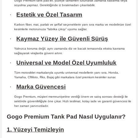
Gogo Premium tank pad’ler, yüzeye tamamen tutunarak zamanla kabarma
veya
soyulma yapmaz. Gerektiğinde iz bırakmadan çıkarılabilir.
·
Estetik ve Özel Tasarım
Karbon fiber, mat, parlak ve şeffaf seçeneklerin yanı sıra marka ve modelinize özel
kesimlerle motorunuza “fabrika çıkışı” uyumu sağlar.
·
Kaymaz Yüzey ile Güvenli Sürüş
Yalnızca koruma değil, aynı zamanda diz ve bacak temasında ekstra kavrama
sağlayarak virajlarda güveni artırır.
·
Universal ve Model Özel Uyumluluk
Tüm motosiklet markalarıyla uyumlu universal modellerin yanı sıra, Honda,
Yamaha, CfMoto, Rks, Bajaj gibi markalara özel premium kesimler sunar.
·
Marka Güvencesi
Gogo Premium, müşteri memnuniyetine verdiği önem ve satış sonrası desteği ile
sektörde güvenilirliğiyle öne çıkar. Hızlı teslimat, kolay iade ve garanti güvencesi ile
her zaman yanınızdadır.
Gogo Premium Tank Pad Nasıl Uygulanır?
1. Yüzeyi Temizleyin