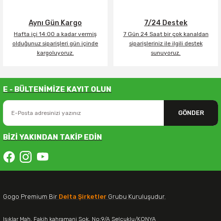
Aynı Gün Kargo
7/24 Destek
Hafta içi 14:00 a kadar vermiş
7 Gün 24 Saat bir çok kanaldan
olduğunuz siparişleri gün içinde
siparişleriniz ile ilgili destek
kargoluyoruz.
sunuyoruz.
E - BÜLTENİMİZE KAYIT OLUN
GÖNDER
BİZİ YAKINDAN TAKİP EDİN
Gogo Premium Bir
Delta Şirketler
Grubu Kuruluşudur.
Işıklar Mah. Fakih kahramani Sok. No:9/A Selçuklu/KONYA