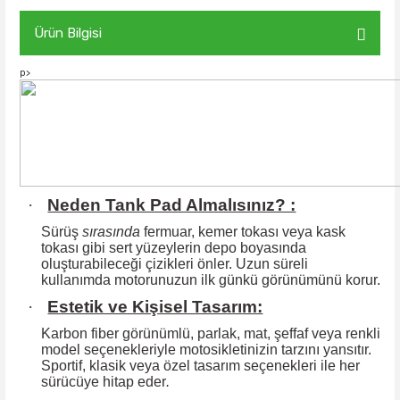
Ürün Bilgisi
p>
·
Neden Tank Pad Almalısınız? :
Sürüş
sırasında
fermuar, kemer tokası veya kask
tokası gibi sert yüzeylerin
depo boyasında
oluşturabileceği çizikleri önler. Uzun süreli
kullanımda motorunuzun ilk günkü görünümünü korur.
·
Estetik ve Kişisel Tasarım:
Karbon fiber görünümlü, parlak, mat, şeffaf veya renkli
model seçenekleriyle motosikletinizin tarzını yansıtır.
Sportif, klasik veya özel tasarım seçenekleri ile
her
sürücüye hitap eder
.