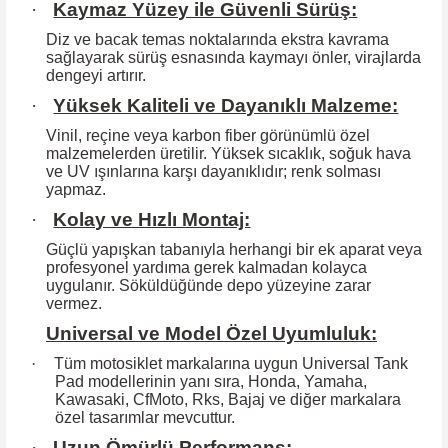
·
Kaymaz Yüzey ile Güvenli Sürüş:
Diz ve bacak temas noktalarında ekstra kavrama
sağlayarak sürüş esnasında kaymayı önler, virajlarda
dengeyi artırır.
·
Yüksek Kaliteli ve Dayanıklı Malzeme:
Vinil, reçine veya karbon fiber görünümlü özel
malzemelerden üretilir. Yüksek
sıcaklık, soğuk hava
ve UV ışınlarına karşı dayanıklıdır; renk solması
yapmaz.
·
Kolay ve Hızlı Montaj:
Güçlü yapışkan tabanıyla herhangi bir ek aparat veya
profesyonel yardıma
gerek kalmadan kolayca
uygulanır. Söküldüğünde depo yüzeyine zarar
vermez.
Universal ve Model Özel Uyumluluk:
·
Tüm motosiklet markalarına uygun Universal Tank
Pad modellerinin yanı sıra, Honda, Yamaha,
Kawasaki, CfMoto, Rks, Bajaj ve diğer markalara
özel tasarımlar mevcuttur.
·
Uzun Ömürlü Performans: