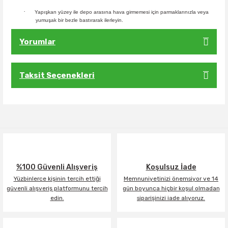
·
Yapışkan yüzey ile depo arasına hava girmemesi için parmaklarınızla veya
yumuşak bir bezle bastırarak ilerleyin.
Yorumlar
Taksit Seçenekleri
Bu ürüne ilk yorumu siz yapın!
Yorum Yaz
%100 Güvenli Alışveriş
Koşulsuz İade
Yüzbinlerce kişinin tercih ettiği
Memnuniyetinizi önemsiyor ve 14
güvenli alışveriş platformunu tercih
gün boyunca hiçbir koşul olmadan
edin.
siparişinizi iade alıyoruz.