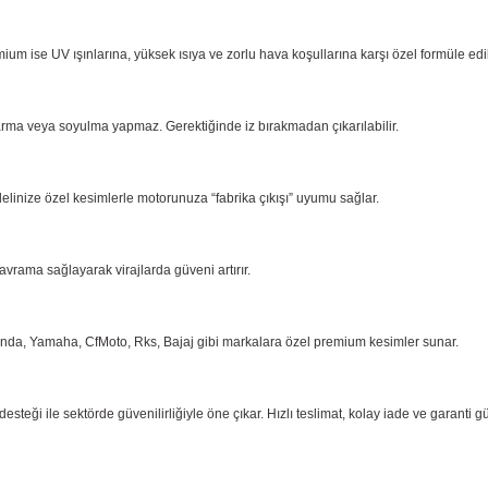
ium ise UV ışınlarına, yüksek ısıya ve zorlu hava koşullarına karşı özel formüle ed
arma
veya soyulma yapmaz. Gerektiğinde iz bırakmadan çıkarılabilir.
delinize özel kesimlerle motorunuza “fabrika çıkışı” uyumu sağlar.
kavrama
sağlayarak virajlarda güveni artırır.
onda,
Yamaha, CfMoto, Rks, Bajaj gibi markalara özel premium kesimler sunar.
eği ile sektörde güvenilirliğiyle öne çıkar. Hızlı teslimat, kolay iade ve garanti g