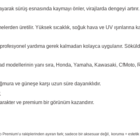
arak sürüş esnasında kaymayı önler, virajlarda dengeyi artırır.
elerden üretilir. Yüksek
sıcaklık, soğuk hava ve UV ışınlarına ka
 profesyonel yardıma
gerek kalmadan kolayca uygulanır. Sökül
d modellerinin yanı sıra, Honda, Yamaha, Kawasaki, CfMoto, Rks
ğmura ve güneşe karşı
uzun süre dayanıklıdır.
:
arakter ve premium bir
görünüm kazandırır.
o Premium
’u rakiplerinden ayıran fark; sadece bir aksesuar değil,
koruma + estetik