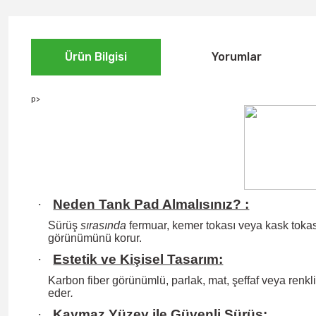
Ürün Bilgisi
Yorumlar
p>
·
Neden Tank Pad Almalısınız? :
Sürüş
sırasında
fermuar, kemer tokası veya kask tokası
görünümünü korur.
·
Estetik ve Kişisel Tasarım:
Karbon fiber görünümlü, parlak, mat, şeffaf veya renkli 
eder
.
·
Kaymaz Yüzey ile Güvenli Sürüş: