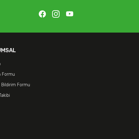
UMSAL
m
im Formu
 Bildirim Formu
Takibi