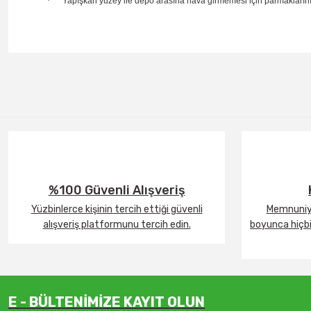
·
Yapışkan yüzey ile depo arasına hava girmemesi için parmaklarınız
%100 Güvenli Alışveriş
Yüzbinlerce kişinin tercih ettiği güvenli
Memnuniye
alışveriş platformunu tercih edin.
boyunca hiçbir
E - BÜLTENİMİZE KAYIT OLUN