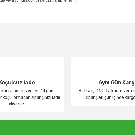
la veya yumuşak bir bezle bastırarak ilerleyin.
Bu ürüne ilk yorumu siz yapın!
Yorum Yaz
Koşulsuz İade
Aynı Gün Kar
tinizi önemsiyor ve 14 gün
Hafta içi 14:00 a kadar verm
 koşul olmadan siparişinizi iade
siparişleri gün içinde karg
alıyoruz.