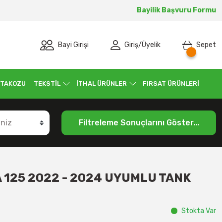
Bayilik Başvuru Formu
Bayi Girişi
Giriş
/
Üyelik
Sepet
 TAKOZU
TEKSTİL
İTHAL ÜRÜNLER
FIRSAT ÜRÜNLERİ
Filtreleme Sonuçlarını Göster...
 125 2022 - 2024 UYUMLU TANK
Stokta Var