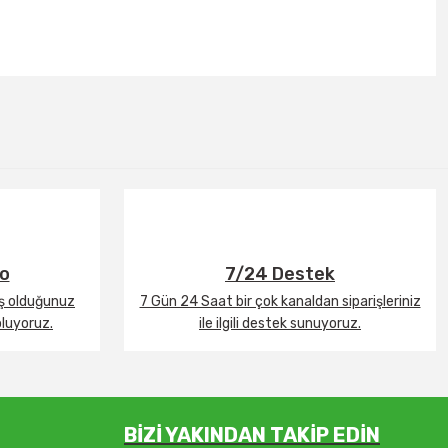
go
7/24 Destek
iş olduğunuz
7 Gün 24 Saat bir çok kanaldan siparişleriniz
oluyoruz.
ile ilgili destek sunuyoruz.
BİZİ YAKINDAN TAKİP EDİN