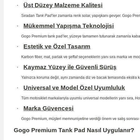
·
Üst Düzey Malzeme Kalitesi
Sıradan
Tank Pad
’ler zamanla renk solar, yapışkanı gevşer. Gogo Prem
·
Mükemmel Yapışma Teknolojisi
Gogo Premium tank pad’ler, yüzeye tamamen tutunarak zamanla kab
·
Estetik ve Özel Tasarım
Karbon fiber, mat, parlak ve şeffaf seçeneklerin yanı sıra marka ve mo
·
Kaymaz Yüzey ile Güvenli Sürüş
Yalnızca koruma değil, aynı zamanda diz ve bacak temasında ekstra 
·
Universal ve Model Özel Uyumluluk
Tüm motosiklet markalarıyla uyumlu universal modellerin yanı sıra, H
·
Marka Güvencesi
Gogo Premium, müşteri memnuniyetine verdiği önem ve satış sonrası dest
Gogo Premium Tank Pad Nasıl Uygulanır?