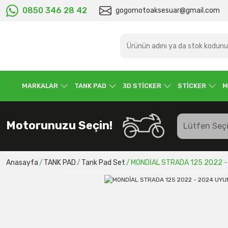
0850 346 28 42
gogomotoaksesuar@gmail.com
MARKALAR
TANK PAD
3D STİCKER
STİCKER
M
Motorunuzu Seçin!
Anasayfa
TANK PAD
Tank Pad Set
MONDİAL STRADA 125 2022 -