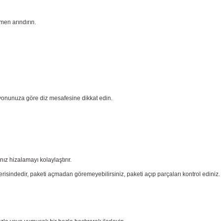
men arındırın.
yonunuza göre diz mesafesine dikkat edin.
nız
hizalamayı kolaylaştırır.
risindedir, paketi açmadan göremeyebilirsiniz, paketi açıp parçaları
kontrol ediniz.