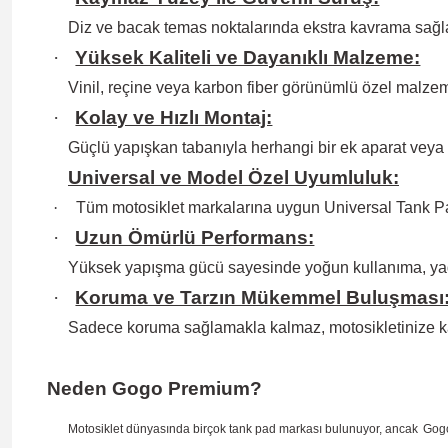
Diz ve bacak temas noktalarında ekstra kavrama sağlay
·
Yüksek Kaliteli ve Dayanıklı Malzeme:
Vinil, reçine veya karbon fiber görünümlü özel malzem
·
Kolay ve Hızlı Montaj:
Güçlü yapışkan tabanıyla herhangi bir ek aparat veya
Universal ve Model Özel Uyumluluk:
·
Tüm motosiklet markalarına uygun Universal Tank Pa
·
Uzun Ömürlü Performans:
Yüksek yapışma gücü sayesinde yoğun kullanıma, ya
·
Koruma ve Tarzın Mükemmel Buluşması
Sadece koruma sağlamakla kalmaz, motosikletinize k
Neden Gogo Premium?
Motosiklet dünyasında birçok tank pad markası bulunuyor, ancak
Gog