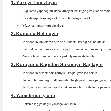
1. Yüzeyi Temizleyin
·
Uygulama yapacağınız depo yüzeyini toz, kir, yağ ve ciladan tama
·
Hafif deterjanlı su veya alkol bazlı temizleyici ile silin.
·
Yüzey tamamen kuru olmalıdır.
2. Konumu Belirleyin
·
Tank pad’in tam olarak nerede durmasını istediğinizi belirleyin.
·
Dekoratif amaçlı ise estetik hizaya, koruma amaçlı ise sürüş
pozis
·
Geçici olarak bant yardımıyla yerini işaretleyebilirsiniz.
3. Koruyucu Kağıttan Sökmeye Başlayın
·
Tank pad’in arkasındaki koruyucu kağıdı yavaşça sökün.
·
Tümünü birden değil, üst kısmından başlayarak parça parça açma
·
Tank pad, yan pad ve depo kapakları set olan modellerde paket içe
4. Yapıştırma İşlemi
·
Üstten aşağıya doğru yavaşça yapıştırın.