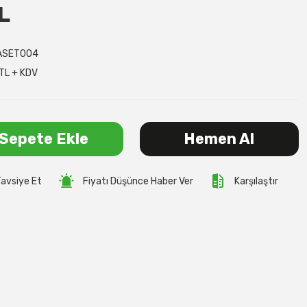
L
ASET004
TL + KDV
Sepete Ekle
Hemen Al
avsiye Et
Fiyatı Düşünce Haber Ver
Karşılaştır