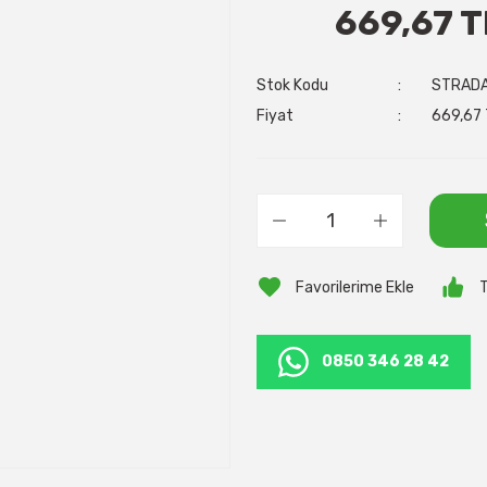
669,67 T
Stok Kodu
STRAD
Fiyat
669,67 
T
0850 346 28 42