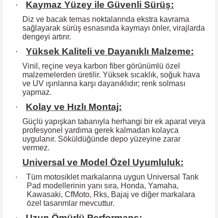
·
Kaymaz Yüzey ile Güvenli Sürüş:
Diz ve bacak temas noktalarında ekstra kavrama
sağlayarak sürüş esnasında kaymayı önler, virajlarda
dengeyi artırır.
·
Yüksek Kaliteli ve Dayanıklı Malzeme:
Vinil, reçine veya karbon fiber görünümlü özel
malzemelerden üretilir. Yüksek
sıcaklık, soğuk hava
ve UV ışınlarına karşı dayanıklıdır; renk solması
yapmaz.
·
Kolay ve Hızlı Montaj:
Güçlü yapışkan tabanıyla herhangi bir ek aparat veya
profesyonel yardıma
gerek kalmadan kolayca
uygulanır. Söküldüğünde depo yüzeyine zarar
vermez.
Universal ve Model Özel Uyumluluk:
·
Tüm motosiklet markalarına uygun Universal Tank
Pad modellerinin yanı sıra, Honda, Yamaha,
Kawasaki, CfMoto, Rks, Bajaj ve diğer markalara
özel tasarımlar mevcuttur.
·
Uzun Ömürlü Performans: