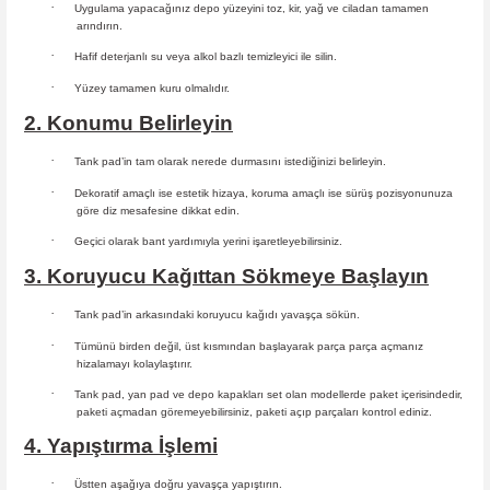
·
Uygulama yapacağınız depo yüzeyini toz, kir, yağ ve ciladan tamamen
arındırın.
·
Hafif deterjanlı su veya alkol bazlı temizleyici ile silin.
·
Yüzey tamamen kuru olmalıdır.
2. Konumu Belirleyin
·
Tank pad’in tam olarak nerede durmasını istediğinizi belirleyin.
·
Dekoratif amaçlı ise estetik hizaya, koruma amaçlı ise sürüş
pozisyonunuza
göre diz mesafesine dikkat edin.
·
Geçici olarak bant yardımıyla yerini işaretleyebilirsiniz.
3. Koruyucu Kağıttan Sökmeye Başlayın
·
Tank pad’in arkasındaki koruyucu kağıdı yavaşça sökün.
·
Tümünü birden değil, üst kısmından başlayarak parça parça açmanız
hizalamayı kolaylaştırır.
·
Tank pad, yan pad ve depo kapakları set olan modellerde paket içerisindedir,
paketi açmadan göremeyebilirsiniz, paketi açıp parçaları
kontrol ediniz.
4. Yapıştırma İşlemi
·
Üstten aşağıya doğru yavaşça yapıştırın.