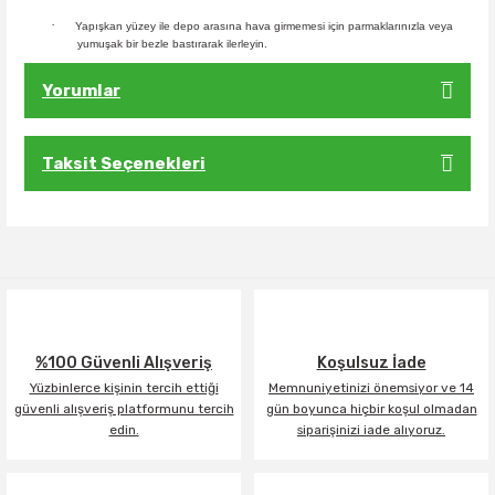
·
Yapışkan yüzey ile depo arasına hava girmemesi için parmaklarınızla veya
yumuşak bir bezle bastırarak ilerleyin.
Yorumlar
Taksit Seçenekleri
Bu ürüne ilk yorumu siz yapın!
Yorum Yaz
%100 Güvenli Alışveriş
Koşulsuz İade
Yüzbinlerce kişinin tercih ettiği
Memnuniyetinizi önemsiyor ve 14
güvenli alışveriş platformunu tercih
gün boyunca hiçbir koşul olmadan
edin.
siparişinizi iade alıyoruz.