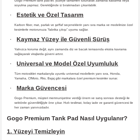
Gogo Premium tank pad’ler, yüzeye tamamen tutunarak zamanla kabarma
veya
soyulma yapmaz. Gerektiğinde iz bırakmadan çıkarılabilir.
·
Estetik ve Özel Tasarım
Karbon fiber, mat, parlak ve şeffaf seçeneklerin yanı sıra marka ve modelinize özel
kesimlerle motorunuza “fabrika çıkışı” uyumu sağlar.
·
Kaymaz Yüzey ile Güvenli Sürüş
Yalnızca koruma değil, aynı zamanda diz ve bacak temasında ekstra kavrama
sağlayarak virajlarda güveni artırır.
·
Universal ve Model Özel Uyumluluk
Tüm motosiklet markalarıyla uyumlu universal modellerin yanı sıra, Honda,
Yamaha, CfMoto, Rks, Bajaj gibi markalara özel premium kesimler sunar.
·
Marka Güvencesi
Gogo Premium, müşteri memnuniyetine verdiği önem ve satış sonrası desteği ile
sektörde güvenilirliğiyle öne çıkar. Hızlı teslimat, kolay iade ve garanti güvencesi ile
her zaman yanınızdadır.
Gogo Premium Tank Pad Nasıl Uygulanır?
1. Yüzeyi Temizleyin