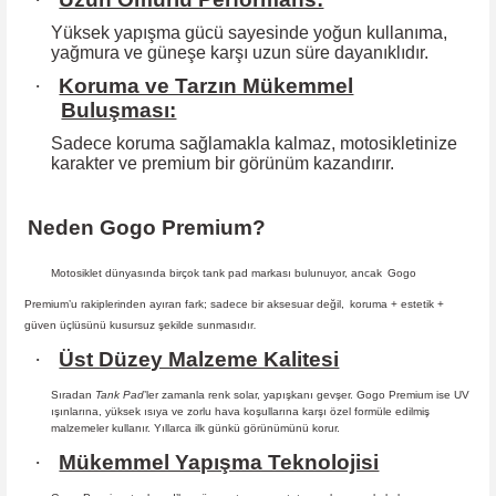
Yüksek yapışma gücü sayesinde yoğun kullanıma,
yağmura ve güneşe karşı
uzun süre dayanıklıdır.
·
Koruma ve Tarzın Mükemmel
Buluşması:
Sadece koruma sağlamakla kalmaz, motosikletinize
karakter ve premium bir
görünüm kazandırır.
Neden Gogo Premium?
Motosiklet dünyasında birçok tank pad markası bulunuyor, ancak
Gogo
Premium
’u rakiplerinden ayıran fark; sadece bir aksesuar değil,
koruma + estetik +
güven
üçlüsünü kusursuz şekilde sunmasıdır
.
·
Üst Düzey Malzeme Kalitesi
Sıradan
Tank Pad
’ler zamanla renk solar, yapışkanı gevşer. Gogo Premium ise UV
ışınlarına, yüksek ısıya ve zorlu hava koşullarına karşı özel formüle edilmiş
malzemeler kullanır. Yıllarca ilk günkü görünümünü korur.
·
Mükemmel Yapışma Teknolojisi