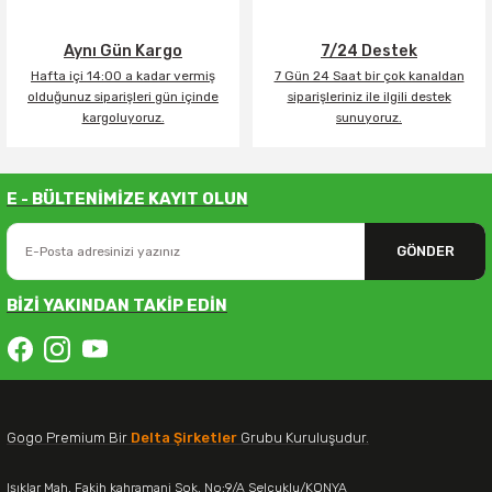
Aynı Gün Kargo
7/24 Destek
Hafta içi 14:00 a kadar vermiş
7 Gün 24 Saat bir çok kanaldan
olduğunuz siparişleri gün içinde
siparişleriniz ile ilgili destek
kargoluyoruz.
sunuyoruz.
E - BÜLTENİMİZE KAYIT OLUN
GÖNDER
BİZİ YAKINDAN TAKİP EDİN
Gogo Premium Bir
Delta Şirketler
Grubu Kuruluşudur.
Işıklar Mah. Fakih kahramani Sok. No:9/A Selçuklu/KONYA