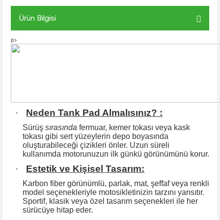
Ürün Bilgisi
p>
·
Neden Tank Pad Almalısınız? :
Sürüş
sırasında
fermuar, kemer tokası veya kask
tokası gibi sert yüzeylerin
depo boyasında
oluşturabileceği çizikleri önler. Uzun süreli
kullanımda motorunuzun ilk günkü görünümünü korur.
·
Estetik ve Kişisel Tasarım:
Karbon fiber görünümlü, parlak, mat, şeffaf veya renkli
model seçenekleriyle motosikletinizin tarzını yansıtır.
Sportif, klasik veya özel tasarım seçenekleri ile
her
sürücüye hitap eder
.