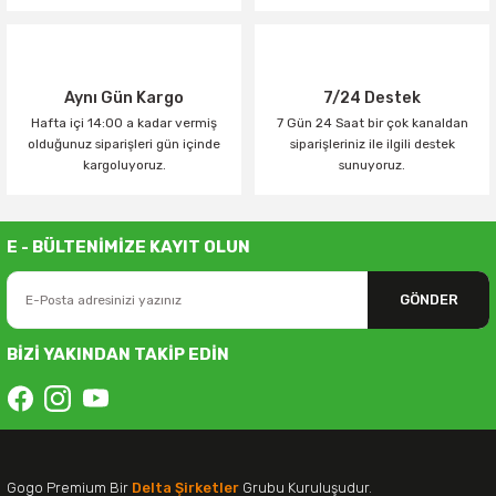
Aynı Gün Kargo
7/24 Destek
Hafta içi 14:00 a kadar vermiş
7 Gün 24 Saat bir çok kanaldan
olduğunuz siparişleri gün içinde
siparişleriniz ile ilgili destek
kargoluyoruz.
sunuyoruz.
E - BÜLTENİMİZE KAYIT OLUN
GÖNDER
BİZİ YAKINDAN TAKİP EDİN
Gogo Premium Bir
Delta Şirketler
Grubu Kuruluşudur.