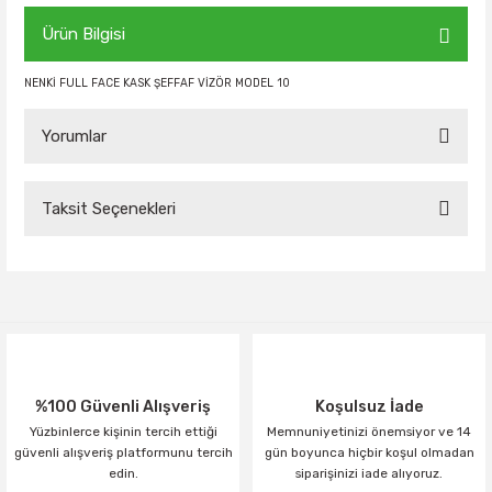
Ürün Bilgisi
NENKİ FULL FACE KASK ŞEFFAF VİZÖR MODEL 10
Yorumlar
Taksit Seçenekleri
Bu ürüne ilk yorumu siz yapın!
Yorum Yaz
%100 Güvenli Alışveriş
Koşulsuz İade
Yüzbinlerce kişinin tercih ettiği
Memnuniyetinizi önemsiyor ve 14
güvenli alışveriş platformunu tercih
gün boyunca hiçbir koşul olmadan
edin.
siparişinizi iade alıyoruz.