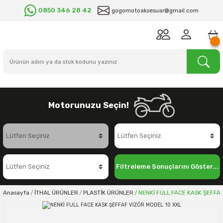
0850 346 28 42
gogomotoaksesuar@gmail.com
Motorunuzu Seçin!
Filtreleme Sonuçlarını Göster...
Anasayfa
İTHAL ÜRÜNLER
PLASTİK ÜRÜNLER
NENKİ FULL FACE KASK ŞEFFA