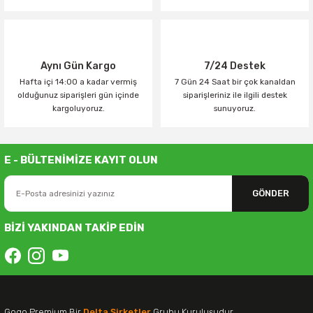
Aynı Gün Kargo
7/24 Destek
Hafta içi 14:00 a kadar vermiş
7 Gün 24 Saat bir çok kanaldan
olduğunuz siparişleri gün içinde
siparişleriniz ile ilgili destek
kargoluyoruz.
sunuyoruz.
E - BÜLTENİMİZE KAYIT OLUN
GÖNDER
BİZİ YAKINDAN TAKİP EDİN
Gogo Premium Bir
Delta Şirketler
Grubu Kuruluşudur.