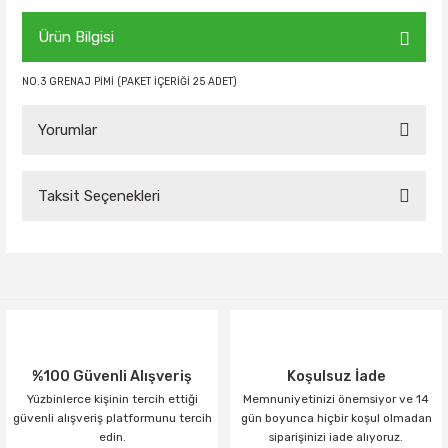
Ürün Bilgisi
NO.3 GRENAJ PİMİ (PAKET İÇERİĞİ 25 ADET)
Yorumlar
Taksit Seçenekleri
Bu ürüne ilk yorumu siz yapın!
Yorum Yaz
%100 Güvenli Alışveriş
Koşulsuz İade
Yüzbinlerce kişinin tercih ettiği
Memnuniyetinizi önemsiyor ve 14
güvenli alışveriş platformunu tercih
gün boyunca hiçbir koşul olmadan
edin.
siparişinizi iade alıyoruz.