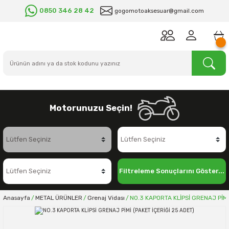
0850 346 28 42
gogomotoaksesuar@gmail.com
Motorunuzu Seçin!
Filtreleme Sonuçlarını Göster...
Anasayfa
METAL ÜRÜNLER
Grenaj Vidası
NO.3 KAPORTA KLİPSİ GRENAJ PİMİ