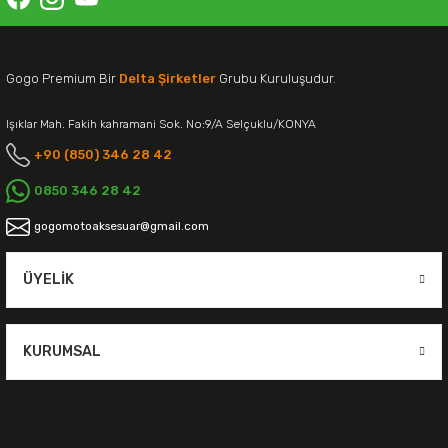
Gogo Premium Bir
Delta Şirketler
Grubu Kuruluşudur.
Işıklar Mah. Fakih kahramani Sok. No:9/A Selçuklu/KONYA
+90 (850) 346 28 42
0850 346 28 42
gogomotoaksesuar@gmail.com
ÜYELIK
KURUMSAL