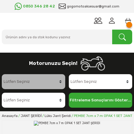
0850 346 28 42
gogomotoaksesuar@gmail.com
Motorunuzu Seçin!
Filtreleme Sonuçlarını Göster...
Anasayfa
JANT ŞERİDİ
Lüks Jant Şeridi
PEMBE 7cm x 7 m OPAK 1 SET JANT 