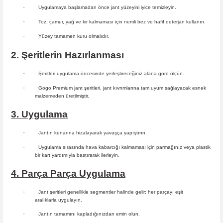
·
Uygulamaya başlamadan önce jant yüzeyini iyice temizleyin.
·
Toz, çamur, yağ ve kir kalmaması için nemli bez ve hafif deterjan kullanın.
·
Yüzey tamamen kuru olmalıdır.
2. Şeritlerin Hazırlanması
·
Şeritleri uygulama öncesinde yerleştireceğiniz alana göre ölçün.
·
Gogo Premium jant şeritleri, jant kıvrımlarına tam uyum sağlayacak esnek
malzemeden üretilmiştir.
3. Uygulama
·
Jantın kenarına hizalayarak yavaşça yapıştırın.
·
Uygulama sırasında hava kabarcığı kalmaması için parmağınız veya plastik
bir kart yardımıyla bastırarak ilerleyin.
4. Parça Parça Uygulama
·
Jant şeritleri genellikle segmentler halinde gelir; her parçayı eşit
aralıklarla uygulayın.
·
Jantın tamamını kapladığınızdan emin olun.