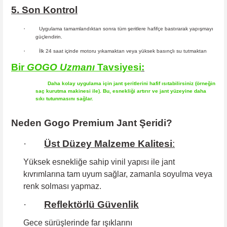
5. Son Kontrol
·
Uygulama tamamlandıktan sonra tüm şeritlere hafifçe bastırarak yapışmayı
güçlendirin.
·
İlk 24 saat içinde motoru yıkamaktan veya yüksek basınçlı su tutmaktan
Bir
GOGO
Uzmanı
Tavsiyesi
:
Daha kolay uygulama için jant şeritlerini hafif ısıtabilirsiniz (örneğin
saç kurutma makinesi ile). Bu, esnekliği artırır ve jant yüzeyine daha
sıkı tutunmasını sağlar.
Neden Gogo Premium Jant Şeridi?
·
Üst Düzey Malzeme Kalitesi
:
Yüksek esnekliğe sahip
vinil yapısı ile jant
kıvrımlarına tam uyum sağlar, zamanla soyulma veya
renk solması yapmaz.
·
Reflektörlü Güvenlik
Gece sürüşlerinde far ışıklarını