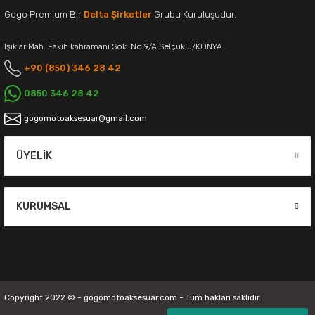
Gogo Premium Bir
Delta Şirketler
Grubu Kuruluşudur.
Işıklar Mah. Fakih kahramani Sok. No:9/A Selçuklu/KONYA
+90 (850) 346 28 42
0850 346 28 42
gogomotoaksesuar@gmail.com
ÜYELIK
KURUMSAL
Copyright 2022 © - gogomotoaksesuar.com - Tüm hakları saklıdır.