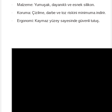
Malzeme:
Yumuşak, dayanıklı ve esnek silikon.
·
Koruma:
Çizilme, darbe ve toz riskini minimuma indirir.
·
Ergonomi:
Kaymaz yüzey sayesinde güvenli tutuş.
·