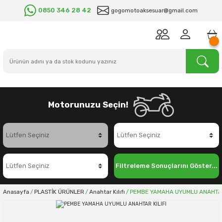
0850 346 28 42
gogomotoaksesuar@gmail.com
Motorunuzu Seçin!
Filtreleme Sonuçlarını Göster...
Anasayfa
PLASTİK ÜRÜNLER
Anahtar Kılıfı
PEMBE YAMAHA UYUMLU ANAHTAR