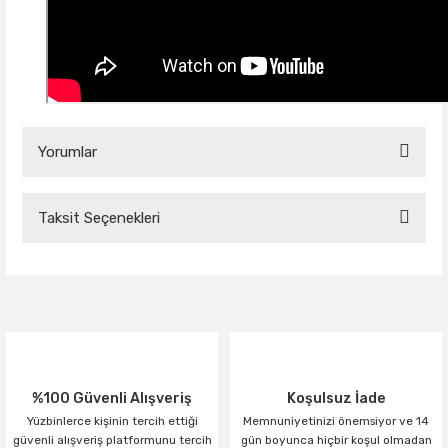
Yorumlar
Taksit Seçenekleri
Bu ürüne ilk yorumu siz yapın!
Yorum Yaz
%100 Güvenli Alışveriş
Koşulsuz İade
Yüzbinlerce kişinin tercih ettiği
Memnuniyetinizi önemsiyor ve 14
güvenli alışveriş platformunu tercih
gün boyunca hiçbir koşul olmadan