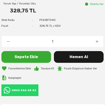
Yorum Yap / Yorumları Oku
Stokta Var
328,75 TL
Stok Kodu
PCXSRT040
Fiyat
328,75 TL + KDV
Sepete Ekle
Hemen Al
Tavsiye Et
Fiyatı Düşünce Haber Ver
Karşılaştır
0850 346 28 42