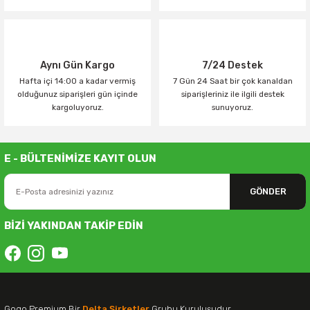
Aynı Gün Kargo
7/24 Destek
Hafta içi 14:00 a kadar vermiş
7 Gün 24 Saat bir çok kanaldan
olduğunuz siparişleri gün içinde
siparişleriniz ile ilgili destek
kargoluyoruz.
sunuyoruz.
E - BÜLTENİMİZE KAYIT OLUN
GÖNDER
BİZİ YAKINDAN TAKİP EDİN
Gogo Premium Bir
Delta Şirketler
Grubu Kuruluşudur.