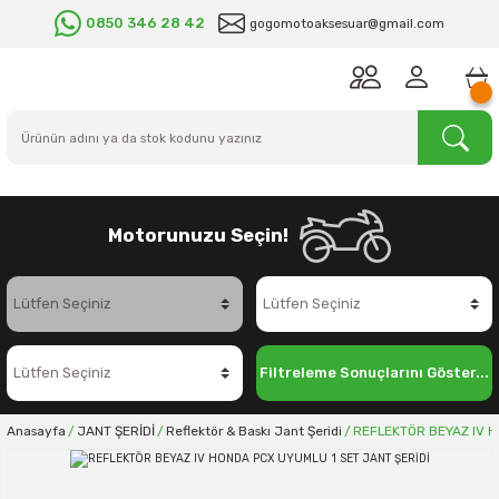
0850 346 28 42
gogomotoaksesuar@gmail.com
Motorunuzu Seçin!
Filtreleme Sonuçlarını Göster...
Anasayfa
JANT ŞERİDİ
Reflektör & Baskı Jant Şeridi
REFLEKTÖR BEYAZ IV H