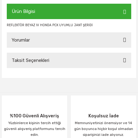
Ürün Bilgisi
REFLEKTÖR BEYAZ IV HONDA PCX UYUMLU JANT ŞERİDİ
Yorumlar
Taksit Seçenekleri
Bu ürüne ilk yorumu siz yapın!
Yorum Yaz
%100 Güvenli Alışveriş
Koşulsuz İade
Yüzbinlerce kişinin tercih ettiği
Memnuniyetinizi önemsiyor ve 14
güvenli alışveriş platformunu tercih
gün boyunca hiçbir koşul olmadan
edin.
siparişinizi iade alıyoruz.