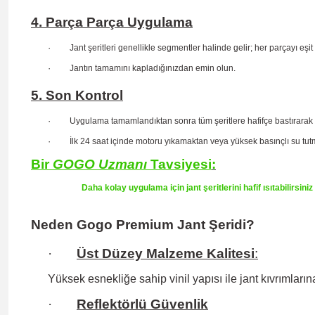
4. Parça Parça Uygulama
·
Jant şeritleri genellikle segmentler halinde gelir; her parçayı eşit
·
Jantın tamamını kapladığınızdan emin olun.
5. Son Kontrol
·
Uygulama tamamlandıktan sonra tüm şeritlere hafifçe bastırarak
·
İlk 24 saat içinde motoru yıkamaktan veya yüksek basınçlı su tu
Bir
GOGO
Uzmanı
Tavsiyesi
:
Daha kolay uygulama için jant şeritlerini hafif ısıtabilirsin
Neden Gogo Premium Jant Şeridi?
·
Üst Düzey Malzeme Kalitesi
:
Yüksek esnekliğe sahip
vinil yapısı ile jant kıvrıml
·
Reflektörlü Güvenlik