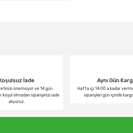
Bu ürüne ilk yorumu siz yapın!
Yorum Yaz
Koşulsuz İade
Aynı Gün Kar
tinizi önemsiyor ve 14 gün
Hafta içi 14:00 a kadar verm
 koşul olmadan siparişinizi iade
siparişleri gün içinde karg
alıyoruz.