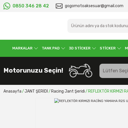
0850 346 28 42
gogomotoaksesuar@gmail.com
MARKALAR
TANK PAD
3D STİCKER
STİCKER
M
Motorunuzu Seçin!
Anasayfa
JANT ŞERİDİ
Racing Jant Şeridi
REFLEKTÖR KIRMIZI R