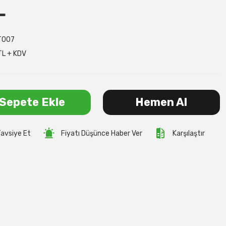
L
T007
TL + KDV
Sepete Ekle
Hemen Al
avsiye Et
Fiyatı Düşünce Haber Ver
Karşılaştır