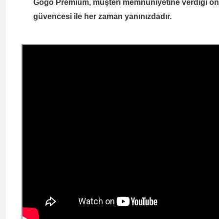
Gogo Premium
, müşteri memnuniyetine verdiği önem
güvencesi ile her zaman yanınızdadır.