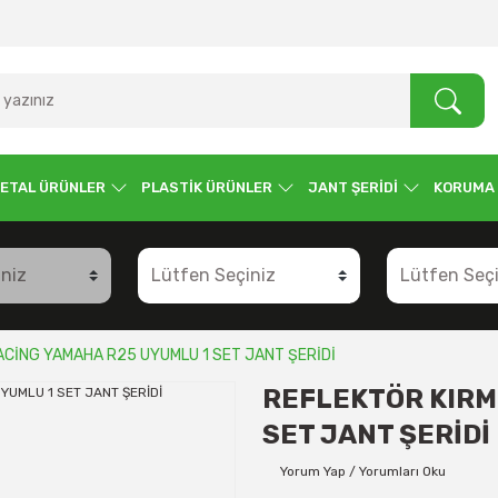
ETAL ÜRÜNLER
PLASTİK ÜRÜNLER
JANT ŞERİDİ
KORUMA
ACİNG YAMAHA R25 UYUMLU 1 SET JANT ŞERİDİ
REFLEKTÖR KIRM
SET JANT ŞERİDİ
Yorum Yap / Yorumları Oku