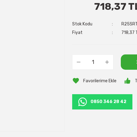
718,37 T
Stok Kodu
R25SR
Fiyat
718,37 
T
0850 346 28 42