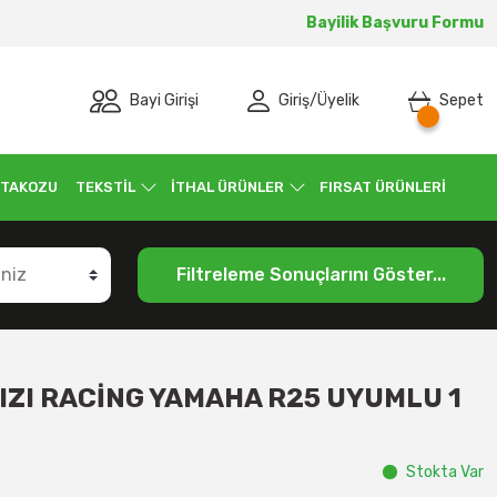
Bayilik Başvuru Formu
Bayi Girişi
Giriş
/
Üyelik
Sepet
 TAKOZU
TEKSTİL
İTHAL ÜRÜNLER
FIRSAT ÜRÜNLERİ
Filtreleme Sonuçlarını Göster...
IZI RACİNG YAMAHA R25 UYUMLU 1
Stokta Var