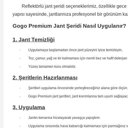
Reflektörlü jant şeridi
seçeneklerimiz, özellikle gece
yapısı sayesinde
, jantlarınıza profesyonel bir görünüm ka
Gogo Premium Jant Şeridi Nasıl Uygulanır?
1. Jant Temizliği
·
Uygulamaya başlamadan önce jant yüzeyini iyice temizleyin.
·
Toz, çamur, yağ ve kir kalmaması için nemli bez ve hafif deterjan 
·
Yüzey tamamen kuru olmalıdır.
2. Şeritlerin Hazırlanması
·
Şeritleri uygulama öncesinde yerleştireceğiniz alana göre ölçün.
·
Gogo Premium jant şeritleri, jant kıvrımlarına tam uyum sağlaya
3. Uygulama
·
Jantın kenarına hizalayarak yavaşça yapıştırın.
·
Uygulama sırasında hava kabarcığı kalmaması için parmağınız veya 