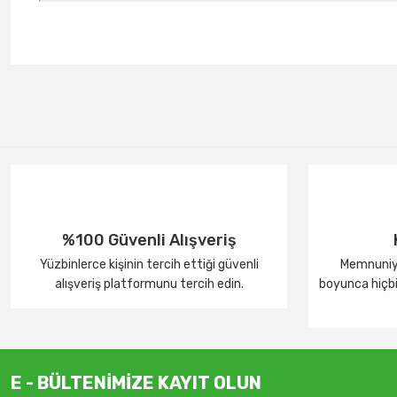
%100 Güvenli Alışveriş
Yüzbinlerce kişinin tercih ettiği güvenli
Memnuniye
alışveriş platformunu tercih edin.
boyunca hiçbir
E - BÜLTENİMİZE KAYIT OLUN