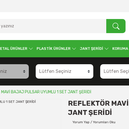
ETAL ÜRÜNLER
PLASTİK ÜRÜNLER
JANT ŞERİDİ
KORUMA
 MAVİ BAJAJ PULSAR UYUMLU 1 SET JANT ŞERİDİ
REFLEKTÖR MAVİ
JANT ŞERİDİ
Yorum Yap / Yorumları Oku