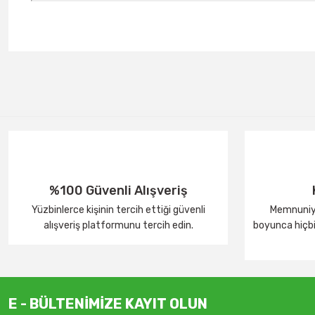
%100 Güvenli Alışveriş
Yüzbinlerce kişinin tercih ettiği güvenli
Memnuniye
alışveriş platformunu tercih edin.
boyunca hiçbir
E - BÜLTENİMİZE KAYIT OLUN