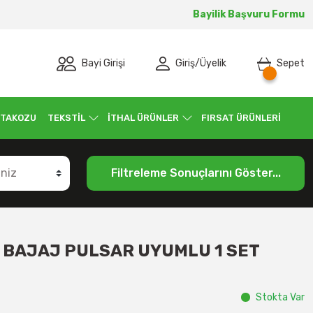
Bayilik Başvuru Formu
Bayi Girişi
Giriş
/
Üyelik
Sepet
 TAKOZU
TEKSTİL
İTHAL ÜRÜNLER
FIRSAT ÜRÜNLERİ
Filtreleme Sonuçlarını Göster...
 BAJAJ PULSAR UYUMLU 1 SET
Stokta Var