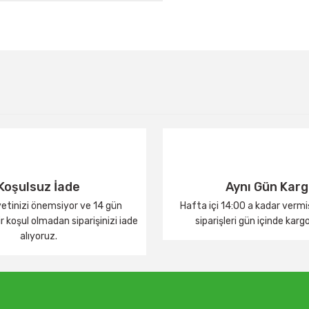
Bu ürüne ilk yorumu siz yapın!
Yorum Yaz
Koşulsuz İade
Aynı Gün Kar
tinizi önemsiyor ve 14 gün
Hafta içi 14:00 a kadar verm
 koşul olmadan siparişinizi iade
siparişleri gün içinde karg
alıyoruz.