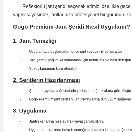
Reflektörlü jant şeridi
seçeneklerimiz, özellikle gece
yapısı sayesinde
, jantlarınıza profesyonel bir görünüm ka
Gogo Premium Jant Şeridi Nasıl Uygulanır?
1. Jant Temizliği
·
Uygulamaya başlamadan önce jant yüzeyini iyice temizleyin.
·
Toz, çamur, yağ ve kir kalmaması için nemli bez ve hafif deterjan 
·
Yüzey tamamen kuru olmalıdır.
2. Şeritlerin Hazırlanması
·
Şeritleri uygulama öncesinde yerleştireceğiniz alana göre ölçün.
·
Gogo Premium jant şeritleri, jant kıvrımlarına tam uyum sağlaya
3. Uygulama
·
Jantın kenarına hizalayarak yavaşça yapıştırın.
·
Uygulama sırasında hava kabarcığı kalmaması için parmağınız veya 