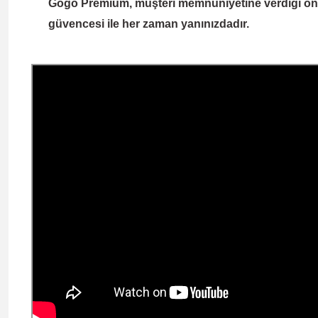
Gogo Premium
, müşteri memnuniyetine verdiği önem
güvencesi ile her zaman yanınızdadır.