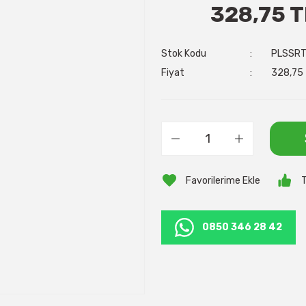
328,75 T
Stok Kodu
PLSSR
Fiyat
328,75 
T
0850 346 28 42