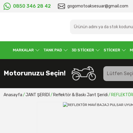
0850 346 28 42
gogomotoaksesuar@gmail.com
MARKALAR
TANK PAD
3D STİCKER
STİCKER
M
Motorunuzu Seçin!
Anasayfa
JANT ŞERİDİ
Reflektör & Baskı Jant Şeridi
REFLEKTÖR