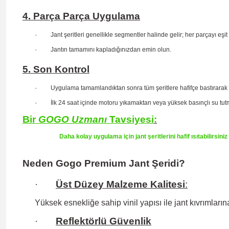
4. Parça Parça Uygulama
·
Jant şeritleri genellikle segmentler halinde gelir; her parçayı eşit
·
Jantın tamamını kapladığınızdan emin olun.
5. Son Kontrol
·
Uygulama tamamlandıktan sonra tüm şeritlere hafifçe bastırarak
·
İlk 24 saat içinde motoru yıkamaktan veya yüksek basınçlı su tu
Bir
GOGO
Uzmanı
Tavsiyesi
:
Daha kolay uygulama için jant şeritlerini hafif ısıtabilirsin
Neden Gogo Premium Jant Şeridi?
·
Üst Düzey Malzeme Kalitesi
:
Yüksek esnekliğe sahip
vinil yapısı ile jant kıvrıml
·
Reflektörlü Güvenlik