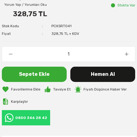
Yorum Yap / Yorumları Oku
Stokta Var
328,75 TL
Stok Kodu
PCXSRT041
Fiyat
328,75 TL + KDV
Sepete Ekle
Hemen Al
Tavsiye Et
Fiyatı Düşünce Haber Ver
Karşılaştır
0850 346 28 42