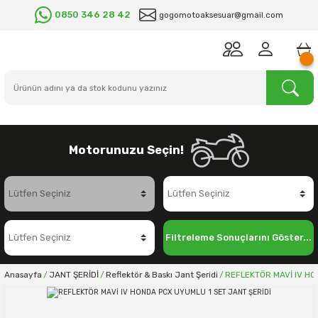
0850 346 28 42
gogomotoaksesuar@gmail.com
Motorunuzu Seçin!
Filtreleme Sonuçlarını Göster...
Anasayfa
JANT ŞERİDİ
Reflektör & Baskı Jant Şeridi
REFLEKTÖR MAVİ IV HO