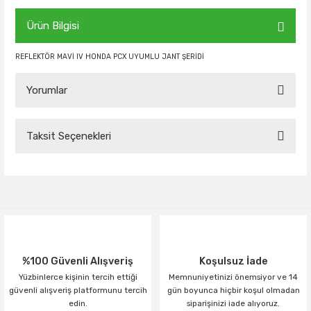
Ürün Bilgisi
REFLEKTÖR MAVİ IV HONDA PCX UYUMLU JANT ŞERİDİ
Yorumlar
Taksit Seçenekleri
Bu ürüne ilk yorumu siz yapın!
Yorum Yaz
%100 Güvenli Alışveriş
Koşulsuz İade
Yüzbinlerce kişinin tercih ettiği
Memnuniyetinizi önemsiyor ve 14
güvenli alışveriş platformunu tercih
gün boyunca hiçbir koşul olmadan
edin.
siparişinizi iade alıyoruz.