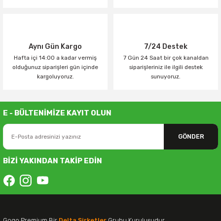
Aynı Gün Kargo
7/24 Destek
Hafta içi 14:00 a kadar vermiş
7 Gün 24 Saat bir çok kanaldan
olduğunuz siparişleri gün içinde
siparişleriniz ile ilgili destek
kargoluyoruz.
sunuyoruz.
E - BÜLTENİMİZE KAYIT OLUN
GÖNDER
BİZİ YAKINDAN TAKİP EDİN
Gogo Premium Bir
Delta Şirketler
Grubu Kuruluşudur.