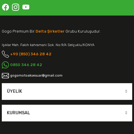
Gogo Premium Bir
Delta Şirketler
Grubu Kuruluşudur.
Işıklar Mah. Fakih kahramani Sok. No:9/A Selçuklu/KONYA
+90 (850) 346 28 42
0850 346 28 42
gogomotoaksesuar@gmail.com
ÜYELIK
KURUMSAL