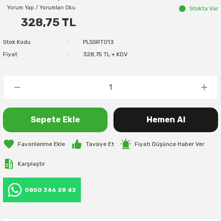
Yorum Yap / Yorumları Oku
Stokta Var
328,75 TL
Stok Kodu
PLSSRT013
Fiyat
328,75 TL + KDV
Sepete Ekle
Hemen Al
Tavsiye Et
Fiyatı Düşünce Haber Ver
Karşılaştır
0850 346 28 42