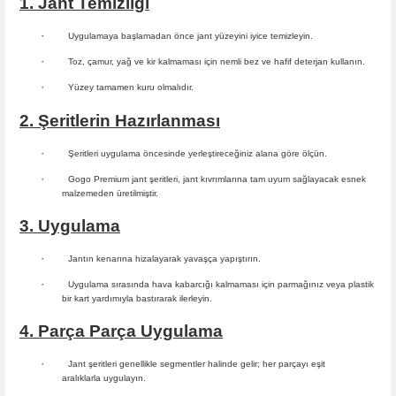
1. Jant Temizliği
·
Uygulamaya başlamadan önce jant yüzeyini iyice temizleyin.
·
Toz, çamur, yağ ve kir kalmaması için nemli bez ve hafif deterjan kullanın.
·
Yüzey tamamen kuru olmalıdır.
2. Şeritlerin Hazırlanması
·
Şeritleri uygulama öncesinde yerleştireceğiniz alana göre ölçün.
·
Gogo Premium jant şeritleri, jant kıvrımlarına tam uyum sağlayacak esnek
malzemeden üretilmiştir.
3. Uygulama
·
Jantın kenarına hizalayarak yavaşça yapıştırın.
·
Uygulama sırasında hava kabarcığı kalmaması için parmağınız veya plastik
bir kart yardımıyla bastırarak ilerleyin.
4. Parça Parça Uygulama
·
Jant şeritleri genellikle segmentler halinde gelir; her parçayı eşit
aralıklarla uygulayın.