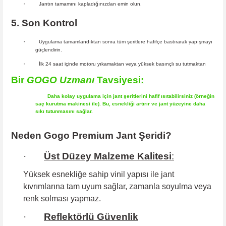
·
Jantın tamamını kapladığınızdan emin olun.
5. Son Kontrol
·
Uygulama tamamlandıktan sonra tüm şeritlere hafifçe bastırarak yapışmayı
güçlendirin.
·
İlk 24 saat içinde motoru yıkamaktan veya yüksek basınçlı su tutmaktan
Bir
GOGO
Uzmanı
Tavsiyesi
:
Daha kolay uygulama için jant şeritlerini hafif ısıtabilirsiniz (örneğin
saç kurutma makinesi ile). Bu, esnekliği artırır ve jant yüzeyine daha
sıkı tutunmasını sağlar.
Neden Gogo Premium Jant Şeridi?
·
Üst Düzey Malzeme Kalitesi
:
Yüksek esnekliğe sahip
vinil yapısı ile jant
kıvrımlarına tam uyum sağlar, zamanla soyulma veya
renk solması yapmaz.
·
Reflektörlü Güvenlik