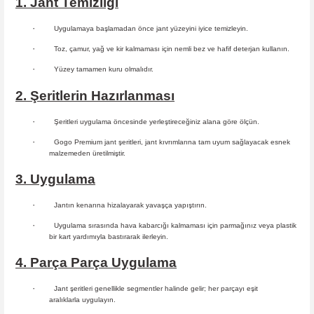
1. Jant Temizliği
·
Uygulamaya başlamadan önce jant yüzeyini iyice temizleyin.
·
Toz, çamur, yağ ve kir kalmaması için nemli bez ve hafif deterjan kullanın.
·
Yüzey tamamen kuru olmalıdır.
2. Şeritlerin Hazırlanması
·
Şeritleri uygulama öncesinde yerleştireceğiniz alana göre ölçün.
·
Gogo Premium jant şeritleri, jant kıvrımlarına tam uyum sağlayacak esnek
malzemeden üretilmiştir.
3. Uygulama
·
Jantın kenarına hizalayarak yavaşça yapıştırın.
·
Uygulama sırasında hava kabarcığı kalmaması için parmağınız veya plastik
bir kart yardımıyla bastırarak ilerleyin.
4. Parça Parça Uygulama
·
Jant şeritleri genellikle segmentler halinde gelir; her parçayı eşit
aralıklarla uygulayın.