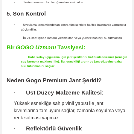
·
Jantın tamamını kapladığınızdan emin olun.
5. Son Kontrol
·
Uygulama tamamlandıktan sonra tüm şeritlere hafifçe bastırarak yapışmayı
güçlendirin.
·
İlk 24 saat içinde motoru yıkamaktan veya yüksek basınçlı su tutmaktan
Bir
GOGO
Uzmanı
Tavsiyesi
:
Daha kolay uygulama için jant şeritlerini hafif ısıtabilirsiniz (örneğin
saç kurutma makinesi ile). Bu, esnekliği artırır ve jant yüzeyine daha
sıkı tutunmasını sağlar.
Neden Gogo Premium Jant Şeridi?
·
Üst Düzey Malzeme Kalitesi
:
Yüksek esnekliğe sahip
vinil yapısı ile jant
kıvrımlarına tam uyum sağlar, zamanla soyulma veya
renk solması yapmaz.
·
Reflektörlü Güvenlik