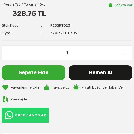
Yorum Yap / Yorumları Oku
Stokta Var
328,75 TL
Stok Kodu
R25SRT023
Fiyat
328,75 TL + KDV
Sepete Ekle
Hemen Al
Tavsiye Et
Fiyatı Düşünce Haber Ver
Karşılaştır
0850 346 28 42