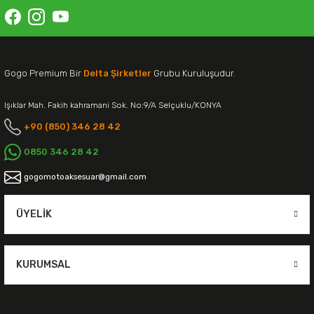
Gogo Premium Bir
Delta Şirketler
Grubu Kuruluşudur.
Işıklar Mah. Fakih kahramani Sok. No:9/A Selçuklu/KONYA
+90 (850) 346 28 42
0850 346 28 42
gogomotoaksesuar@gmail.com
ÜYELIK
KURUMSAL