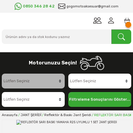
0850 346 28 42
gogomotoaksesuar@gmail.com
Motorunuzu Seçin!
Filtreleme Sonuçlarını Göster...
Anasayfa
JANT ŞERİDİ
Reflektör & Baskı Jant Şeridi
REFLEKTÖR SARI BASKI