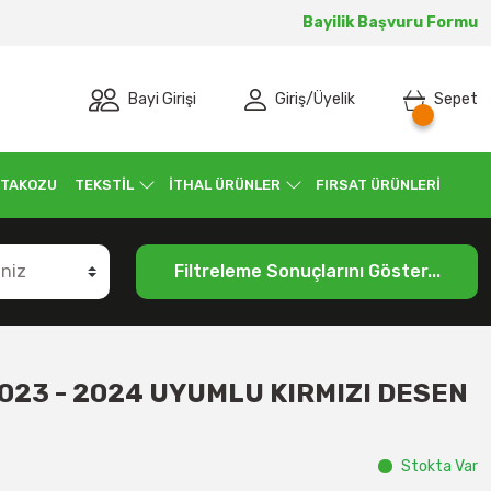
Bayilik Başvuru Formu
Bayi Girişi
Giriş
/
Üyelik
Sepet
 TAKOZU
TEKSTİL
İTHAL ÜRÜNLER
FIRSAT ÜRÜNLERİ
Filtreleme Sonuçlarını Göster...
023 - 2024 UYUMLU KIRMIZI DESEN
Stokta Var