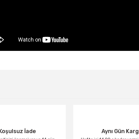
Bu ürüne ilk yorumu siz yapın!
Yorum Yaz
Koşulsuz İade
Aynı Gün Kar