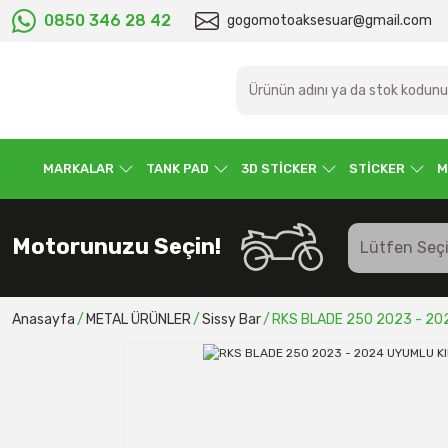
0850 346 28 42
gogomotoaksesuar@gmail.com
MARKALAR
TANK PAD
3D STİCKER
STİCKER
M
Motorunuzu Seçin!
Anasayfa
METAL ÜRÜNLER
Sissy Bar
RKS BLADE 250 2023 - 20