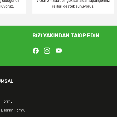
iş olduğunuz
7 Gün 24 Saat bir çok kanaldan siparişleriniz
oluyoruz.
ile ilgili destek sunuyoruz.
BİZİ YAKINDAN TAKİP EDİN
UMSAL
m
im Formu
 Bildirim Formu