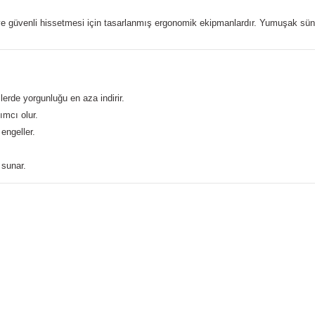
ve güvenli hissetmesi için tasarlanmış ergonomik ekipmanlardır. Yumuşak süng
erde yorgunluğu en aza indirir.
ımcı olur.
engeller.
 sunar.