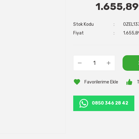
1.655,89
Stok Kodu
OZEL13
Fiyat
1.655,8
T
0850 346 28 42