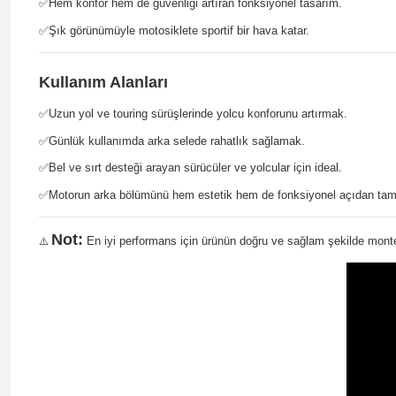
✅Hem konfor hem de güvenliği artıran fonksiyonel tasarım.
✅Şık görünümüyle motosiklete sportif bir hava katar.
Kullanım Alanları
✅Uzun yol ve touring sürüşlerinde yolcu konforunu artırmak.
✅Günlük kullanımda arka selede rahatlık sağlamak.
✅Bel ve sırt desteği arayan sürücüler ve yolcular için ideal.
✅Motorun arka bölümünü hem estetik hem de fonksiyonel açıdan t
Not:
En iyi performans için ürünün doğru ve sağlam şekilde monte 
⚠️