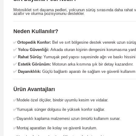
Motosiklet sırt dayama pedleri, yolcunun sürüş sırasında daha rahat 
azaltır ve oturma pozisyonunu destekler.
Neden Kullanılır?
Ortopedik Konfor:
Bel ve sırt bölgesine destek vererek uzun sürüşl
✅
✅
Yolcu Güvenliği:
Arkada oturan kişinin dengesini korumasına yard
✅
Rahat Sürüş:
Yumuşak ped yapısı sayesinde ağrı ve baskı hissini 
✅
Estetik Görünüm:
Motorun arka kısmına şık bir detay kazandırır.
✅
Dayanıklılık:
Güçlü bağlantı aparatı ile sağlam ve güvenli kullanım
Ürün Avantajları
✅Modele özel ölçüler, birebir uyumlu kesim ve vidalar.
✅Yumuşak sünger dolgusu ile yüksek konfor sağlar.
✅Dayanıklı kaplama malzemesi uzun ömürlü kullanım sunar.
✅Montaj aparatları ile kolay ve güvenli kurulum.