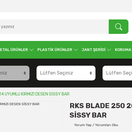
ETAL ÜRÜNLER
PLASTİK ÜRÜNLER
JANT ŞERİDİ
KORUMA
24 UYUMLU KIRMIZI DESEN SİSSY BAR
RKS BLADE 250 2
SİSSY BAR
Yorum Yap / Yorumları Oku