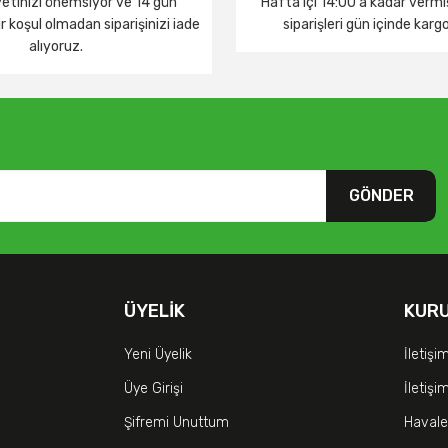
tinizi önemsiyor ve 14 gün
Hafta içi 14:00 a kadar verm
 koşul olmadan siparişinizi iade
siparişleri gün içinde karg
alıyoruz.
GÖNDER
ÜYELIK
KUR
Yeni Üyelik
İletişi
Üye Girişi
İletiş
Şifremi Unuttum
Havale