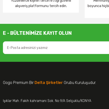
Yüzbinlerce kişinin tercih ettiği güvenli
Memnuniye
alışveriş platformunu tercih edin.
boyunca hiçbir
E - BÜLTENİMİZE KAYIT OLUN
Gogo Premium Bir
Delta Şirketler
Grubu Kuruluşudur.
Işıklar Mah. Fakih kahramani Sok. No:9/A Selçuklu/KONYA