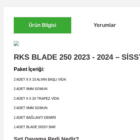
Ürün Bilgisi
Yorumlar
RKS BLADE 250 2023 - 2024
–
SİS
Paket İçeriği:
2 ADET 8 X 15 ALYAN BAŞLI VİDA
2 ADET 8MM SOMUN
2 ADET 6 X 20 TRAPEZ VİDA
2 ADET 6MM SOMUN
1 ADET BAĞLANTI DEMİRİ
1 ADET BLADE SİSSY BAR
Sırt Dayama Pedi Nedir?