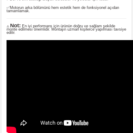
✅Motorun arka bölümünü hem estetik hem de fonksiyonel açıdan
tamamlamak.
Not:
En iyi performans için ürünün doğru ve sağlam şekilde
⚠️
monte edilmesi önemlidir. Montajın uzman kişilerce yapılması tavsiye
edilir.