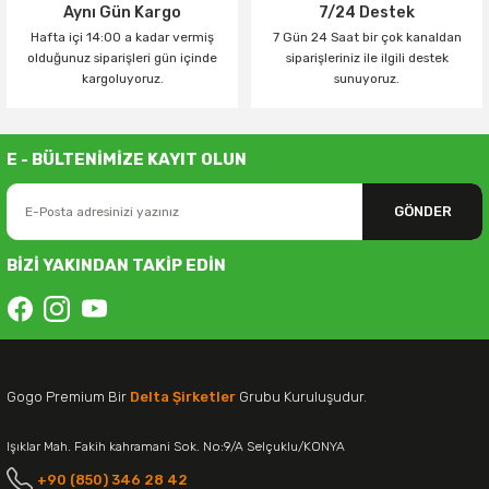
Aynı Gün Kargo
7/24 Destek
Hafta içi 14:00 a kadar vermiş
7 Gün 24 Saat bir çok kanaldan
olduğunuz siparişleri gün içinde
siparişleriniz ile ilgili destek
kargoluyoruz.
sunuyoruz.
E - BÜLTENİMİZE KAYIT OLUN
GÖNDER
BİZİ YAKINDAN TAKİP EDİN
Gogo Premium Bir
Delta Şirketler
Grubu Kuruluşudur.
Işıklar Mah. Fakih kahramani Sok. No:9/A Selçuklu/KONYA
+90 (850) 346 28 42