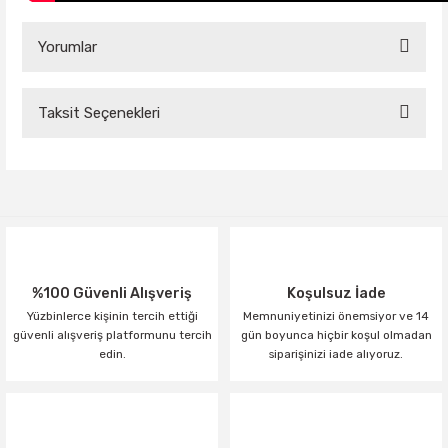
Yorumlar
Taksit Seçenekleri
Bu ürüne ilk yorumu siz yapın!
Yorum Yaz
%100 Güvenli Alışveriş
Koşulsuz İade
Yüzbinlerce kişinin tercih ettiği
Memnuniyetinizi önemsiyor ve 14
güvenli alışveriş platformunu tercih
gün boyunca hiçbir koşul olmadan
edin.
siparişinizi iade alıyoruz.