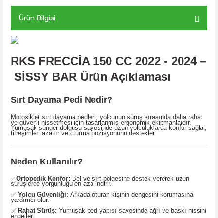
Ürün Bilgisi
RKS FRECCİA 150 CC 2022 - 2024
–
SİSSY BAR
Ürün Açıklaması
Sırt Dayama Pedi Nedir?
Motosiklet sırt dayama pedleri, yolcunun sürüş sırasında daha rahat
ve güvenli hissetmesi için tasarlanmış ergonomik ekipmanlardır.
Yumuşak sünger dolgusu sayesinde uzun yolculuklarda konfor sağlar,
titreşimleri azaltır ve oturma pozisyonunu destekler.
Neden Kullanılır?
Ortopedik Konfor:
Bel ve sırt bölgesine destek vererek uzun
✅
sürüşlerde yorgunluğu en aza indirir.
✅
Yolcu Güvenliği:
Arkada oturan kişinin dengesini korumasına
yardımcı olur.
✅
Rahat Sürüş:
Yumuşak ped yapısı sayesinde ağrı ve baskı hissini
engeller.