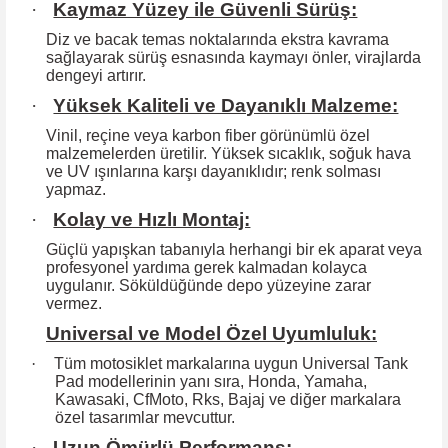
·
Kaymaz Yüzey ile Güvenli Sürüş:
Diz ve bacak temas noktalarında ekstra kavrama
sağlayarak sürüş esnasında kaymayı önler, virajlarda
dengeyi artırır.
·
Yüksek Kaliteli ve Dayanıklı Malzeme:
Vinil, reçine veya karbon fiber görünümlü özel
malzemelerden üretilir. Yüksek
sıcaklık, soğuk hava
ve UV ışınlarına karşı dayanıklıdır; renk solması
yapmaz.
·
Kolay ve Hızlı Montaj:
Güçlü yapışkan tabanıyla herhangi bir ek aparat veya
profesyonel yardıma
gerek kalmadan kolayca
uygulanır. Söküldüğünde depo yüzeyine zarar
vermez.
Universal ve Model Özel Uyumluluk:
·
Tüm motosiklet markalarına uygun Universal Tank
Pad modellerinin yanı sıra, Honda, Yamaha,
Kawasaki, CfMoto, Rks, Bajaj ve diğer markalara
özel tasarımlar mevcuttur.
·
Uzun Ömürlü Performans: