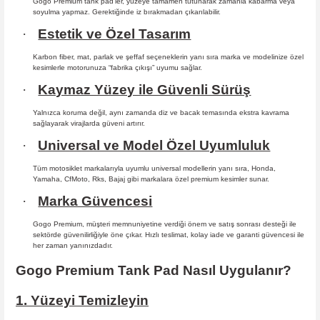
Gogo Premium tank pad’ler, yüzeye tamamen tutunarak zamanla kabarma
veya
soyulma yapmaz. Gerektiğinde iz bırakmadan çıkarılabilir.
·
Estetik ve Özel Tasarım
Karbon fiber, mat, parlak ve şeffaf seçeneklerin yanı sıra marka ve modelinize özel
kesimlerle motorunuza “fabrika çıkışı” uyumu sağlar.
·
Kaymaz Yüzey ile Güvenli Sürüş
Yalnızca koruma değil, aynı zamanda diz ve bacak temasında ekstra kavrama
sağlayarak virajlarda güveni artırır.
·
Universal ve Model Özel Uyumluluk
Tüm motosiklet markalarıyla uyumlu universal modellerin yanı sıra, Honda,
Yamaha, CfMoto, Rks, Bajaj gibi markalara özel premium kesimler sunar.
·
Marka Güvencesi
Gogo Premium, müşteri memnuniyetine verdiği önem ve satış sonrası desteği ile
sektörde güvenilirliğiyle öne çıkar. Hızlı teslimat, kolay iade ve garanti güvencesi ile
her zaman yanınızdadır.
Gogo Premium Tank Pad Nasıl Uygulanır?
1. Yüzeyi Temizleyin