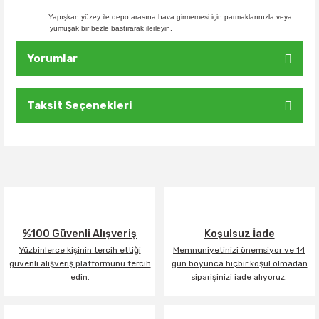
·
Yapışkan yüzey ile depo arasına hava girmemesi için parmaklarınızla veya
yumuşak bir bezle bastırarak ilerleyin.
Yorumlar
Taksit Seçenekleri
Bu ürüne ilk yorumu siz yapın!
Yorum Yaz
%100 Güvenli Alışveriş
Koşulsuz İade
Yüzbinlerce kişinin tercih ettiği
Memnuniyetinizi önemsiyor ve 14
güvenli alışveriş platformunu tercih
gün boyunca hiçbir koşul olmadan
edin.
siparişinizi iade alıyoruz.