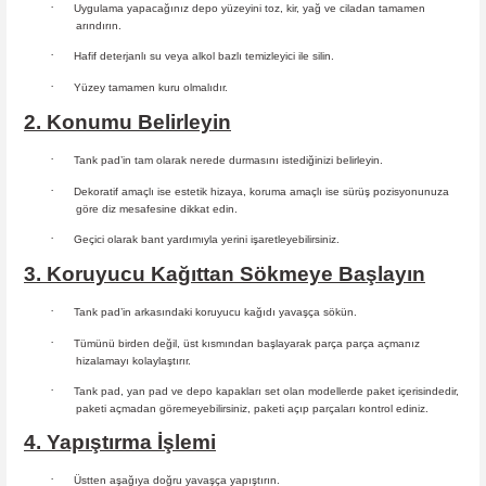
·
Uygulama yapacağınız depo yüzeyini toz, kir, yağ ve ciladan tamamen
arındırın.
·
Hafif deterjanlı su veya alkol bazlı temizleyici ile silin.
·
Yüzey tamamen kuru olmalıdır.
2. Konumu Belirleyin
·
Tank pad’in tam olarak nerede durmasını istediğinizi belirleyin.
·
Dekoratif amaçlı ise estetik hizaya, koruma amaçlı ise sürüş
pozisyonunuza
göre diz mesafesine dikkat edin.
·
Geçici olarak bant yardımıyla yerini işaretleyebilirsiniz.
3. Koruyucu Kağıttan Sökmeye Başlayın
·
Tank pad’in arkasındaki koruyucu kağıdı yavaşça sökün.
·
Tümünü birden değil, üst kısmından başlayarak parça parça açmanız
hizalamayı kolaylaştırır.
·
Tank pad, yan pad ve depo kapakları set olan modellerde paket içerisindedir,
paketi açmadan göremeyebilirsiniz, paketi açıp parçaları
kontrol ediniz.
4. Yapıştırma İşlemi
·
Üstten aşağıya doğru yavaşça yapıştırın.