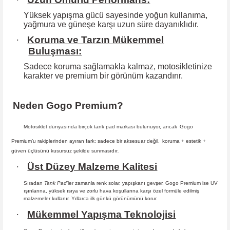
Yüksek yapışma gücü sayesinde yoğun kullanıma,
yağmura ve güneşe karşı
uzun süre dayanıklıdır.
·
Koruma ve Tarzın Mükemmel
Buluşması:
Sadece koruma sağlamakla kalmaz, motosikletinize
karakter ve premium bir
görünüm kazandırır.
Neden Gogo Premium?
Motosiklet dünyasında birçok tank pad markası bulunuyor, ancak
Gogo
Premium
’u rakiplerinden ayıran fark; sadece bir aksesuar değil,
koruma + estetik +
güven
üçlüsünü kusursuz şekilde sunmasıdır
.
·
Üst Düzey Malzeme Kalitesi
Sıradan
Tank Pad
’ler zamanla renk solar, yapışkanı gevşer. Gogo Premium ise UV
ışınlarına, yüksek ısıya ve zorlu hava koşullarına karşı özel formüle edilmiş
malzemeler kullanır. Yıllarca ilk günkü görünümünü korur.
·
Mükemmel Yapışma Teknolojisi