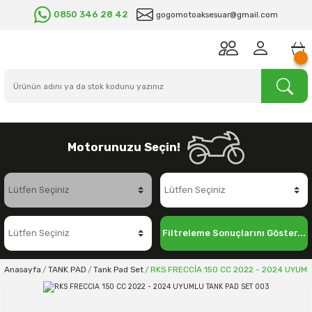
0850 346 28 42
gogomotoaksesuar@gmail.com
Motorunuzu Seçin!
Filtreleme Sonuçlarını Göster...
Anasayfa
TANK PAD
Tank Pad Set
RKS FRECCİA 150 CC 2022 - 2024 UYUML