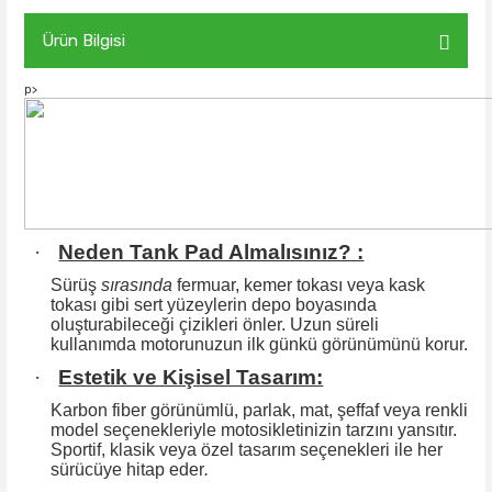
Ürün Bilgisi
p>
·
Neden Tank Pad Almalısınız? :
Sürüş
sırasında
fermuar, kemer tokası veya kask
tokası gibi sert yüzeylerin
depo boyasında
oluşturabileceği çizikleri önler. Uzun süreli
kullanımda motorunuzun ilk günkü görünümünü korur.
·
Estetik ve Kişisel Tasarım:
Karbon fiber görünümlü, parlak, mat, şeffaf veya renkli
model seçenekleriyle motosikletinizin tarzını yansıtır.
Sportif, klasik veya özel tasarım seçenekleri ile
her
sürücüye hitap eder
.