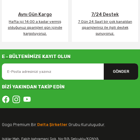
Aynı Gün Kargo
7/24 Destek
Hafta içi 14:00 a kadar vermiş
7 Gün 24 Saat bir çok kanaldan
olduğunuz siparişleri gün içinde
siparişleriniz ile ilgili destek
kargoluyoruz.
sunuyoruz.
E - BÜLTENİMİZE KAYIT OLUN
GÖNDER
BİZİ YAKINDAN TAKİP EDİN
Gogo Premium Bir
Delta Şirketler
Grubu Kuruluşudur.
Işıklar Mah. Fakih kahramani Sok. No:9/A Selçuklu/KONYA