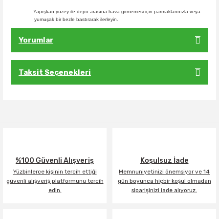
·
Yapışkan yüzey ile depo arasına hava girmemesi için parmaklarınızla veya
yumuşak bir bezle bastırarak ilerleyin.
Yorumlar
Taksit Seçenekleri
Bu ürüne ilk yorumu siz yapın!
Yorum Yaz
%100 Güvenli Alışveriş
Koşulsuz İade
Yüzbinlerce kişinin tercih ettiği
Memnuniyetinizi önemsiyor ve 14
güvenli alışveriş platformunu tercih
gün boyunca hiçbir koşul olmadan
edin.
siparişinizi iade alıyoruz.