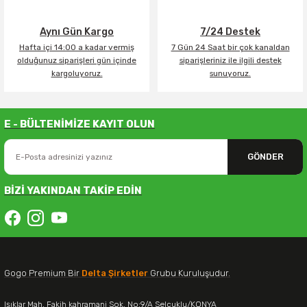
Aynı Gün Kargo
7/24 Destek
Hafta içi 14:00 a kadar vermiş
7 Gün 24 Saat bir çok kanaldan
olduğunuz siparişleri gün içinde
siparişleriniz ile ilgili destek
kargoluyoruz.
sunuyoruz.
E - BÜLTENİMİZE KAYIT OLUN
GÖNDER
BİZİ YAKINDAN TAKİP EDİN
Gogo Premium Bir
Delta Şirketler
Grubu Kuruluşudur.
Işıklar Mah. Fakih kahramani Sok. No:9/A Selçuklu/KONYA