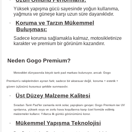
Yüksek yapışma gücü sayesinde yoğun kullanıma,
yağmura ve güneşe karşı
uzun süre dayanıklıdır.
·
Koruma ve Tarzın Mükemmel
Buluşması:
Sadece koruma sağlamakla kalmaz, motosikletinize
karakter ve premium bir
görünüm kazandırır.
Neden Gogo Premium?
Motosiklet dünyasında birçok tank pad markası bulunuyor, ancak
Gogo
Premium
’u rakiplerinden ayıran fark; sadece bir aksesuar değil,
koruma + estetik +
güven
üçlüsünü kusursuz şekilde sunmasıdır
.
·
Üst Düzey Malzeme Kalitesi
Sıradan
Tank Pad
’ler zamanla renk solar, yapışkanı gevşer. Gogo Premium ise UV
ışınlarına, yüksek ısıya ve zorlu hava koşullarına karşı özel formüle edilmiş
malzemeler kullanır. Yıllarca ilk günkü görünümünü korur.
·
Mükemmel Yapışma Teknolojisi