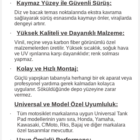
·
Kaymaz Yüzey ile Güvenli Sürüş:
Diz ve bacak temas noktalarında ekstra kavrama
sağlayarak sürüş esnasında kaymayı önler, virajlarda
dengeyi artırır.
·
Yüksek Kaliteli ve Dayanıklı Malzeme:
Vinil, reçine veya karbon fiber görünümlü özel
malzemelerden üretilir. Yüksek
sıcaklık, soğuk hava
ve UV ışınlarına karşı dayanıklıdır; renk solması
yapmaz.
·
Kolay ve Hızlı Montaj:
Güçlü yapışkan tabanıyla herhangi bir ek aparat veya
profesyonel yardıma
gerek kalmadan kolayca
uygulanır. Söküldüğünde depo yüzeyine zarar
vermez.
Universal ve Model Özel Uyumluluk:
·
Tüm motosiklet markalarına uygun Universal Tank
Pad modellerinin yanı sıra, Honda, Yamaha,
Kawasaki, CfMoto, Rks, Bajaj ve diğer markalara
özel tasarımlar mevcuttur.
·
Uzun Ömürlü Performans: