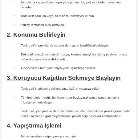
·
Uygulama yapacağınız depo yüzeyini toz, kir, yağ ve ciladan tamamen
arındırın.
·
Hafif deterjanlı su veya alkol bazlı temizleyici ile silin.
·
Yüzey tamamen kuru olmalıdır.
2. Konumu Belirleyin
·
Tank pad’in tam olarak nerede durmasını istediğinizi belirleyin.
·
Dekoratif amaçlı ise estetik hizaya, koruma amaçlı ise sürüş
pozisyonunuza
göre diz mesafesine dikkat edin.
·
Geçici olarak bant yardımıyla yerini işaretleyebilirsiniz.
3. Koruyucu Kağıttan Sökmeye Başlayın
·
Tank pad’in arkasındaki koruyucu kağıdı yavaşça sökün.
·
Tümünü birden değil, üst kısmından başlayarak parça parça açmanız
hizalamayı kolaylaştırır.
·
Tank pad, yan pad ve depo kapakları set olan modellerde paket içerisindedir,
paketi açmadan göremeyebilirsiniz, paketi açıp parçaları
kontrol ediniz.
4. Yapıştırma İşlemi
·
Üstten aşağıya doğru yavaşça yapıştırın.