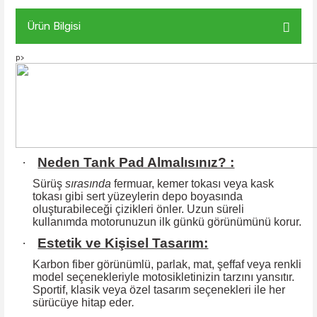
Ürün Bilgisi
p>
·
Neden Tank Pad Almalısınız? :
Sürüş
sırasında
fermuar, kemer tokası veya kask
tokası gibi sert yüzeylerin
depo boyasında
oluşturabileceği çizikleri önler. Uzun süreli
kullanımda motorunuzun ilk günkü görünümünü korur.
·
Estetik ve Kişisel Tasarım:
Karbon fiber görünümlü, parlak, mat, şeffaf veya renkli
model seçenekleriyle motosikletinizin tarzını yansıtır.
Sportif, klasik veya özel tasarım seçenekleri ile
her
sürücüye hitap eder
.