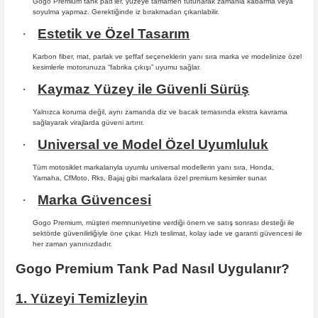
Gogo Premium tank pad’ler, yüzeye tamamen tutunarak zamanla kabarma
veya
soyulma yapmaz. Gerektiğinde iz bırakmadan çıkarılabilir.
·
Estetik ve Özel Tasarım
Karbon fiber, mat, parlak ve şeffaf seçeneklerin yanı sıra marka ve modelinize özel
kesimlerle motorunuza “fabrika çıkışı” uyumu sağlar.
·
Kaymaz Yüzey ile Güvenli Sürüş
Yalnızca koruma değil, aynı zamanda diz ve bacak temasında ekstra kavrama
sağlayarak virajlarda güveni artırır.
·
Universal ve Model Özel Uyumluluk
Tüm motosiklet markalarıyla uyumlu universal modellerin yanı sıra, Honda,
Yamaha, CfMoto, Rks, Bajaj gibi markalara özel premium kesimler sunar.
·
Marka Güvencesi
Gogo Premium, müşteri memnuniyetine verdiği önem ve satış sonrası desteği ile
sektörde güvenilirliğiyle öne çıkar. Hızlı teslimat, kolay iade ve garanti güvencesi ile
her zaman yanınızdadır.
Gogo Premium Tank Pad Nasıl Uygulanır?
1. Yüzeyi Temizleyin