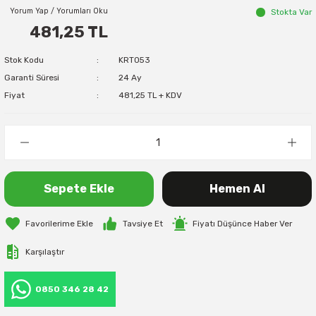
Yorum Yap / Yorumları Oku
Stokta Var
481,25 TL
Stok Kodu
KRT053
Garanti Süresi
24 Ay
Fiyat
481,25 TL + KDV
Sepete Ekle
Hemen Al
Tavsiye Et
Fiyatı Düşünce Haber Ver
Karşılaştır
0850 346 28 42