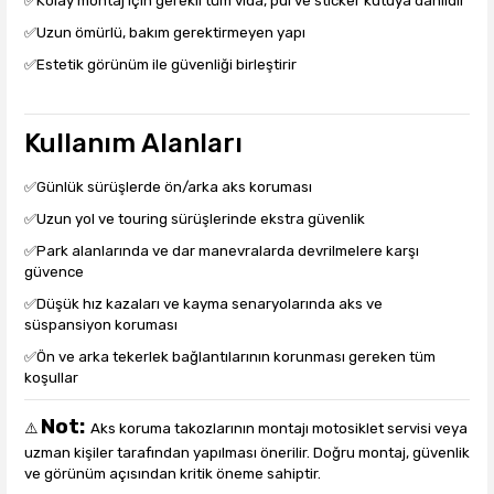
✅Kolay montaj için gerekli tüm vida, pul ve sticker kutuya dahildir
✅Uzun ömürlü, bakım gerektirmeyen yapı
✅Estetik görünüm ile güvenliği birleştirir
Kullanım Alanları
✅Günlük sürüşlerde ön/arka aks koruması
✅Uzun yol ve touring sürüşlerinde ekstra güvenlik
✅Park alanlarında ve dar manevralarda devrilmelere karşı
güvence
✅Düşük hız kazaları ve kayma senaryolarında aks ve
süspansiyon koruması
✅Ön ve arka tekerlek bağlantılarının korunması gereken tüm
koşullar
Not:
⚠️
Aks koruma takozlarının montajı motosiklet servisi veya
uzman kişiler tarafından yapılması önerilir. Doğru montaj, güvenlik
ve görünüm açısından kritik öneme sahiptir.