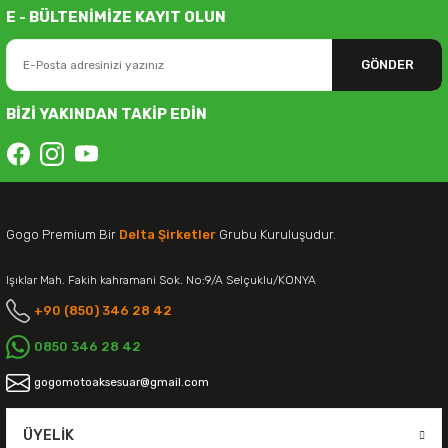
E - BÜLTENİMİZE KAYIT OLUN
GÖNDER
BİZİ YAKINDAN TAKİP EDİN
Gogo Premium Bir
Delta Şirketler
Grubu Kuruluşudur.
Işıklar Mah. Fakih kahramani Sok. No:9/A Selçuklu/KONYA
+90 (850) 346 28 42
0850 346 28 42
gogomotoaksesuar@gmail.com
ÜYELIK