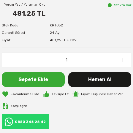
Yorum Yap / Yorumları Oku
Stokta Var
481,25 TL
Stok Kodu
KRT052
Garanti Süresi
24 Ay
Fiyat
481,25 TL + KDV
Sepete Ekle
Hemen Al
Tavsiye Et
Fiyatı Düşünce Haber Ver
Karşılaştır
0850 346 28 42