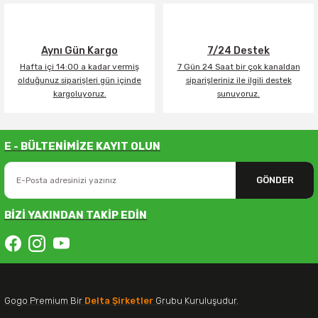
Aynı Gün Kargo
7/24 Destek
Hafta içi 14:00 a kadar vermiş
7 Gün 24 Saat bir çok kanaldan
olduğunuz siparişleri gün içinde
siparişleriniz ile ilgili destek
kargoluyoruz.
sunuyoruz.
E - BÜLTENİMİZE KAYIT OLUN
GÖNDER
BİZİ YAKINDAN TAKİP EDİN
Gogo Premium Bir
Delta Şirketler
Grubu Kuruluşudur.