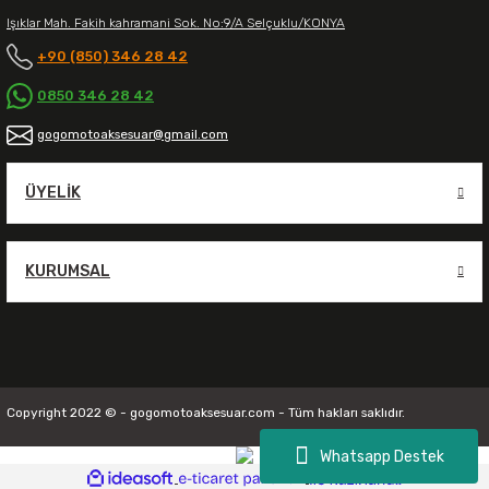
Işıklar Mah. Fakih kahramani Sok. No:9/A Selçuklu/KONYA
+90 (850) 346 28 42
0850 346 28 42
gogomotoaksesuar@gmail.com
ÜYELIK
KURUMSAL
Copyright 2022 © - gogomotoaksesuar.com - Tüm hakları saklıdır.
Whatsapp Destek
ideasoft
ile
e-