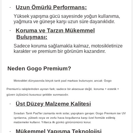
·
Uzun Ömürlü Performans:
Yüksek yapışma gücü sayesinde yoğun kullanıma,
yağmura ve güneşe karşı
uzun süre dayanıklıdır.
·
Koruma ve Tarzın Mükemmel
Buluşması:
Sadece koruma sağlamakla kalmaz, motosikletinize
karakter ve premium bir
görünüm kazandırır.
Neden Gogo Premium?
Motosiklet dünyasında birçok tank pad markası bulunuyor, ancak
Gogo
Premium
’u rakiplerinden ayıran fark; sadece bir aksesuar değil,
koruma + estetik +
güven
üçlüsünü kusursuz şekilde sunmasıdır
.
·
Üst Düzey Malzeme Kalitesi
Sıradan
Tank Pad
’ler zamanla renk solar, yapışkanı gevşer. Gogo Premium ise UV
ışınlarına, yüksek ısıya ve zorlu hava koşullarına karşı özel formüle edilmiş
malzemeler kullanır. Yıllarca ilk günkü görünümünü korur.
·
Mükemmel Yapışma Teknolojisi