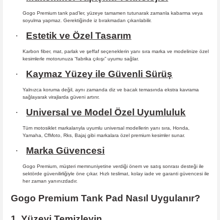
Gogo Premium tank pad’ler, yüzeye tamamen tutunarak zamanla kabarma
veya
soyulma yapmaz. Gerektiğinde iz bırakmadan çıkarılabilir.
·
Estetik ve Özel Tasarım
Karbon fiber, mat, parlak ve şeffaf seçeneklerin yanı sıra marka ve modelinize özel
kesimlerle motorunuza “fabrika çıkışı” uyumu sağlar.
·
Kaymaz Yüzey ile Güvenli Sürüş
Yalnızca koruma değil, aynı zamanda diz ve bacak temasında ekstra kavrama
sağlayarak virajlarda güveni artırır.
·
Universal ve Model Özel Uyumluluk
Tüm motosiklet markalarıyla uyumlu universal modellerin yanı sıra, Honda,
Yamaha, CfMoto, Rks, Bajaj gibi markalara özel premium kesimler sunar.
·
Marka Güvencesi
Gogo Premium, müşteri memnuniyetine verdiği önem ve satış sonrası desteği ile
sektörde güvenilirliğiyle öne çıkar. Hızlı teslimat, kolay iade ve garanti güvencesi ile
her zaman yanınızdadır.
Gogo Premium Tank Pad Nasıl Uygulanır?
1. Yüzeyi Temizleyin