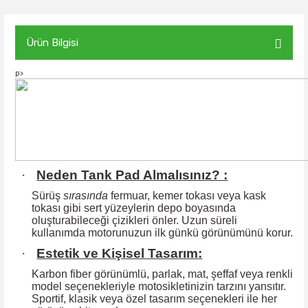
Ürün Bilgisi
p>
·
Neden Tank Pad Almalısınız? :
Sürüş
sırasında
fermuar, kemer tokası veya kask
tokası gibi sert yüzeylerin
depo boyasında
oluşturabileceği çizikleri önler. Uzun süreli
kullanımda motorunuzun ilk günkü görünümünü korur.
·
Estetik ve Kişisel Tasarım:
Karbon fiber görünümlü, parlak, mat, şeffaf veya renkli
model seçenekleriyle motosikletinizin tarzını yansıtır.
Sportif, klasik veya özel tasarım seçenekleri ile
her