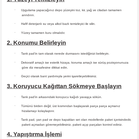
·
Uygulama yapacağınız depo yüzeyini toz, kir, yağ ve ciladan tamamen
arındırın.
·
Hafif deterjanlı su veya alkol bazlı temizleyici ile silin.
·
Yüzey tamamen kuru olmalıdır.
2. Konumu Belirleyin
·
Tank pad’in tam olarak nerede durmasını istediğinizi belirleyin.
·
Dekoratif amaçlı ise estetik hizaya, koruma amaçlı ise sürüş
pozisyonunuza
göre diz mesafesine dikkat edin.
·
Geçici olarak bant yardımıyla yerini işaretleyebilirsiniz.
3. Koruyucu Kağıttan Sökmeye Başlayın
·
Tank pad’in arkasındaki koruyucu kağıdı yavaşça sökün.
·
Tümünü birden değil, üst kısmından başlayarak parça parça açmanız
hizalamayı kolaylaştırır.
·
Tank pad, yan pad ve depo kapakları set olan modellerde paket içerisindedir,
paketi açmadan göremeyebilirsiniz, paketi açıp parçaları
kontrol ediniz.
4. Yapıştırma İşlemi