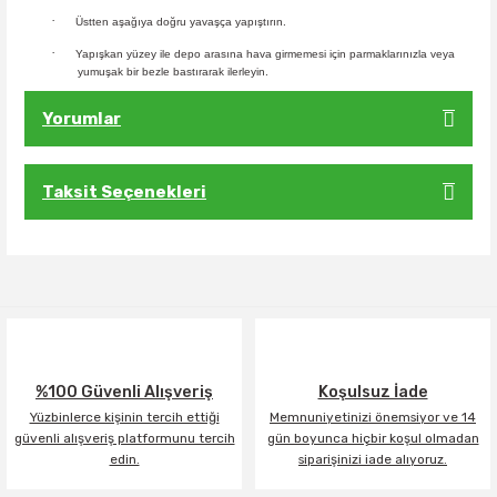
·
Üstten aşağıya doğru yavaşça yapıştırın.
·
Yapışkan yüzey ile depo arasına hava girmemesi için parmaklarınızla veya
yumuşak bir bezle bastırarak ilerleyin.
Yorumlar
Taksit Seçenekleri
Bu ürüne ilk yorumu siz yapın!
Yorum Yaz
%100 Güvenli Alışveriş
Koşulsuz İade
Yüzbinlerce kişinin tercih ettiği
Memnuniyetinizi önemsiyor ve 14
güvenli alışveriş platformunu tercih
gün boyunca hiçbir koşul olmadan
edin.
siparişinizi iade alıyoruz.