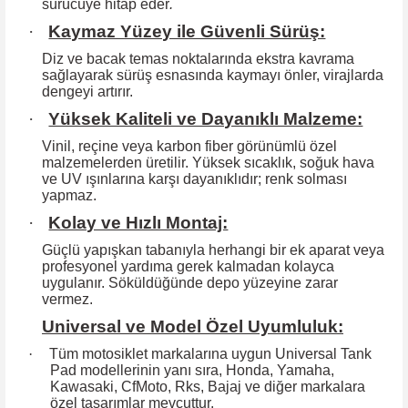
sürücüye hitap eder
.
·
Kaymaz Yüzey ile Güvenli Sürüş:
Diz ve bacak temas noktalarında ekstra kavrama
sağlayarak sürüş esnasında kaymayı önler, virajlarda
dengeyi artırır.
·
Yüksek Kaliteli ve Dayanıklı Malzeme:
Vinil, reçine veya karbon fiber görünümlü özel
malzemelerden üretilir. Yüksek
sıcaklık, soğuk hava
ve UV ışınlarına karşı dayanıklıdır; renk solması
yapmaz.
·
Kolay ve Hızlı Montaj:
Güçlü yapışkan tabanıyla herhangi bir ek aparat veya
profesyonel yardıma
gerek kalmadan kolayca
uygulanır. Söküldüğünde depo yüzeyine zarar
vermez.
Universal ve Model Özel Uyumluluk:
·
Tüm motosiklet markalarına uygun Universal Tank
Pad modellerinin yanı sıra, Honda, Yamaha,
Kawasaki, CfMoto, Rks, Bajaj ve diğer markalara
özel tasarımlar mevcuttur.