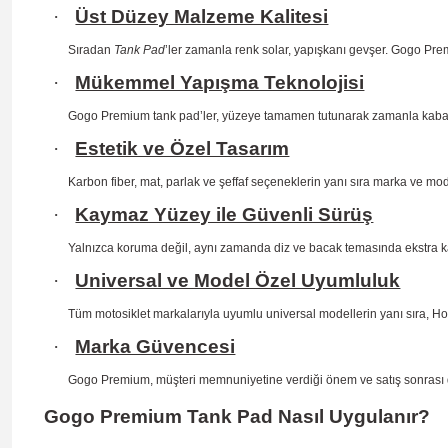
·
Üst Düzey Malzeme Kalitesi
Sıradan
Tank Pad
’ler zamanla renk solar, yapışkanı gevşer. Gogo Prem
·
Mükemmel Yapışma Teknolojisi
Gogo Premium tank pad’ler, yüzeye tamamen tutunarak zamanla kab
·
Estetik ve Özel Tasarım
Karbon fiber, mat, parlak ve şeffaf seçeneklerin yanı sıra marka ve mo
·
Kaymaz Yüzey ile Güvenli Sürüş
Yalnızca koruma değil, aynı zamanda diz ve bacak temasında ekstra 
·
Universal ve Model Özel Uyumluluk
Tüm motosiklet markalarıyla uyumlu universal modellerin yanı sıra, H
·
Marka Güvencesi
Gogo Premium, müşteri memnuniyetine verdiği önem ve satış sonrası dest
Gogo Premium Tank Pad Nasıl Uygulanır?