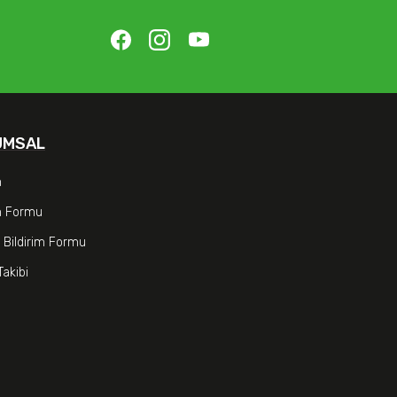
UMSAL
m
im Formu
 Bildirim Formu
Takibi