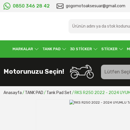
0850 346 28 42
gogomotoaksesuar@gmail.com
MARKALAR
TANK PAD
3D STİCKER
STİCKER
M
Motorunuzu Seçin!
Anasayfa
TANK PAD
Tank Pad Set
RKS R250 2022 - 2024 UYUM