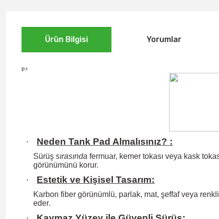
Ürün Bilgisi
Yorumlar
p>
·
Neden Tank Pad Almalısınız? :
Sürüş
sırasında
fermuar, kemer tokası veya kask tokası
görünümünü korur.
·
Estetik ve Kişisel Tasarım:
Karbon fiber görünümlü, parlak, mat, şeffaf veya renkli 
eder
.
·
Kaymaz Yüzey ile Güvenli Sürüş: