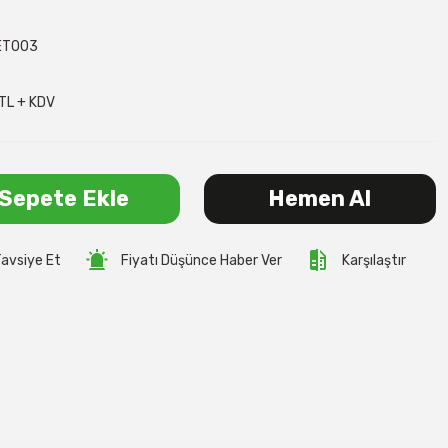
ET003
TL + KDV
Sepete Ekle
Hemen Al
avsiye Et
Fiyatı Düşünce Haber Ver
Karşılaştır