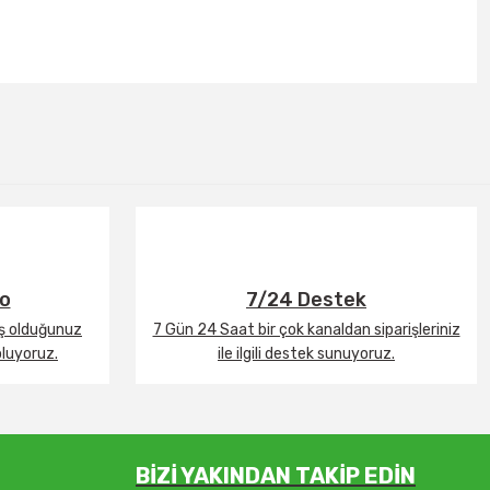
go
7/24 Destek
iş olduğunuz
7 Gün 24 Saat bir çok kanaldan siparişleriniz
oluyoruz.
ile ilgili destek sunuyoruz.
BİZİ YAKINDAN TAKİP EDİN