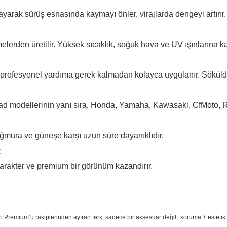
arak sürüş esnasında kaymayı önler, virajlarda dengeyi artırır.
elerden üretilir. Yüksek
sıcaklık, soğuk hava ve UV ışınlarına ka
 profesyonel yardıma
gerek kalmadan kolayca uygulanır. Sökül
d modellerinin yanı sıra, Honda, Yamaha, Kawasaki, CfMoto, Rks
ğmura ve güneşe karşı
uzun süre dayanıklıdır.
:
arakter ve premium bir
görünüm kazandırır.
o Premium
’u rakiplerinden ayıran fark; sadece bir aksesuar değil,
koruma + estetik