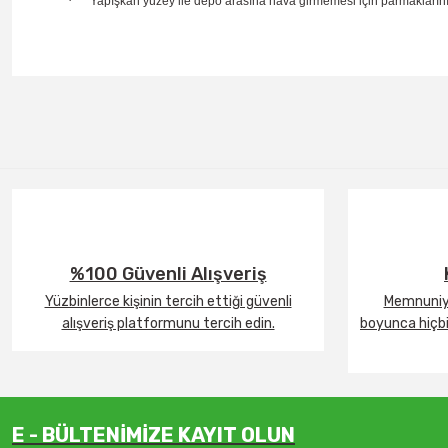
·
Yapışkan yüzey ile depo arasına hava girmemesi için parmaklarınız
%100 Güvenli Alışveriş
Yüzbinlerce kişinin tercih ettiği güvenli
Memnuniye
alışveriş platformunu tercih edin.
boyunca hiçbir
E - BÜLTENİMİZE KAYIT OLUN