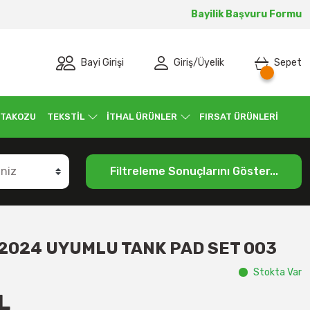
Bayilik Başvuru Formu
Bayi Girişi
Giriş
/
Üyelik
Sepet
 TAKOZU
TEKSTİL
İTHAL ÜRÜNLER
FIRSAT ÜRÜNLERİ
Filtreleme Sonuçlarını Göster...
 2024 UYUMLU TANK PAD SET 003
Stokta Var
L