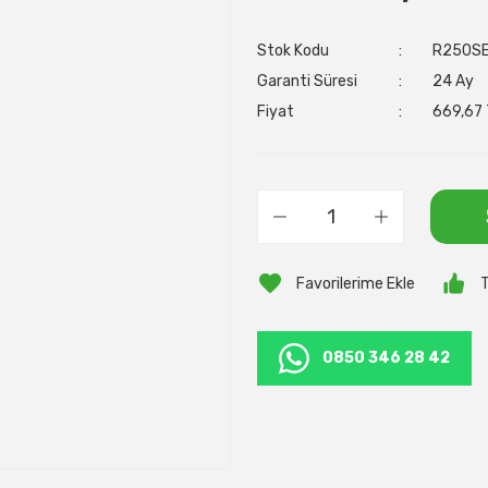
Stok Kodu
R250S
Garanti Süresi
24 Ay
Fiyat
669,67 
T
0850 346 28 42