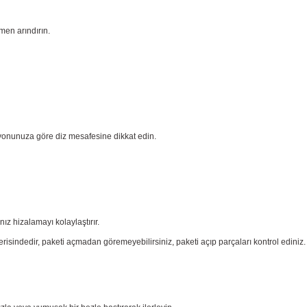
men arındırın.
yonunuza göre diz mesafesine dikkat edin.
nız
hizalamayı kolaylaştırır.
risindedir, paketi açmadan göremeyebilirsiniz, paketi açıp parçaları
kontrol ediniz.