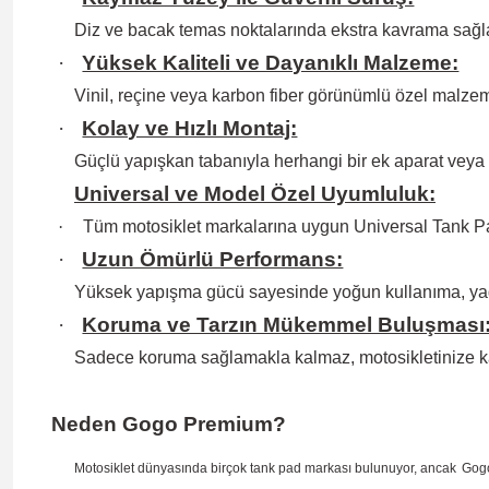
Diz ve bacak temas noktalarında ekstra kavrama sağlay
·
Yüksek Kaliteli ve Dayanıklı Malzeme:
Vinil, reçine veya karbon fiber görünümlü özel malzem
·
Kolay ve Hızlı Montaj:
Güçlü yapışkan tabanıyla herhangi bir ek aparat veya
Universal ve Model Özel Uyumluluk:
·
Tüm motosiklet markalarına uygun Universal Tank Pa
·
Uzun Ömürlü Performans:
Yüksek yapışma gücü sayesinde yoğun kullanıma, ya
·
Koruma ve Tarzın Mükemmel Buluşması
Sadece koruma sağlamakla kalmaz, motosikletinize k
Neden Gogo Premium?
Motosiklet dünyasında birçok tank pad markası bulunuyor, ancak
Gog