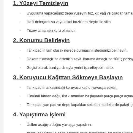
1. Yüzeyi Temizleyin
·
Uygulama yapacağınız depo yüzeyini toz, kir, yağ ve ciladan tama
·
Hafif deterjanlı su veya alkol bazlı temizleyici ile silin.
·
Yüzey tamamen kuru olmalıdır.
2. Konumu Belirleyin
·
Tank pad’in tam olarak nerede durmasını istediğinizi belirleyin.
·
Dekoratif amaçlı ise estetik hizaya, koruma amaçlı ise sürüş
pozis
·
Geçici olarak bant yardımıyla yerini işaretleyebilirsiniz.
3. Koruyucu Kağıttan Sökmeye Başlayın
·
Tank pad’in arkasındaki koruyucu kağıdı yavaşça sökün.
·
Tümünü birden değil, üst kısmından başlayarak parça parça açma
·
Tank pad, yan pad ve depo kapakları set olan modellerde paket içe
4. Yapıştırma İşlemi
·
Üstten aşağıya doğru yavaşça yapıştırın.