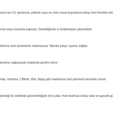
ium ise UV ışınlarına, yüksek ısıya ve zorlu hava koşullarına karşı özel formüle ed
arma
veya soyulma yapmaz. Gerektiğinde iz bırakmadan çıkarılabilir.
delinize özel kesimlerle motorunuza “fabrika çıkışı” uyumu sağlar.
kavrama
sağlayarak virajlarda güveni artırır.
onda,
Yamaha, CfMoto, Rks, Bajaj gibi markalara özel premium kesimler sunar.
eği ile sektörde güvenilirliğiyle öne çıkar. Hızlı teslimat, kolay iade ve garanti g