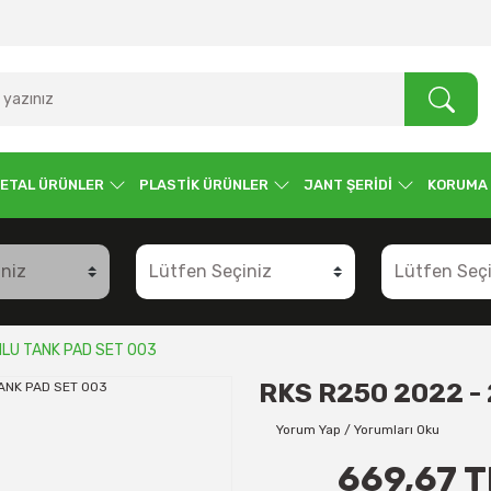
ETAL ÜRÜNLER
PLASTİK ÜRÜNLER
JANT ŞERİDİ
KORUMA
LU TANK PAD SET 003
RKS R250 2022 -
Yorum Yap / Yorumları Oku
669,67 T