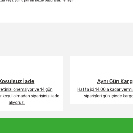
la veya yumuşak bir bezle bastırarak ilerleyin.
Bu ürüne ilk yorumu siz yapın!
Yorum Yaz
Koşulsuz İade
Aynı Gün Kar
tinizi önemsiyor ve 14 gün
Hafta içi 14:00 a kadar verm
 koşul olmadan siparişinizi iade
siparişleri gün içinde karg
alıyoruz.