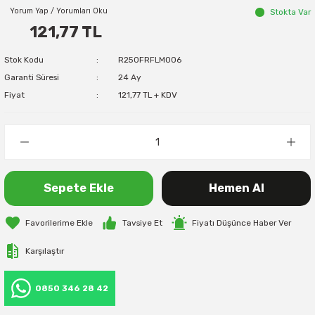
Yorum Yap / Yorumları Oku
Stokta Var
121,77 TL
Stok Kodu
R250FRFLM006
Garanti Süresi
24 Ay
Fiyat
121,77 TL + KDV
Sepete Ekle
Hemen Al
Tavsiye Et
Fiyatı Düşünce Haber Ver
Karşılaştır
0850 346 28 42