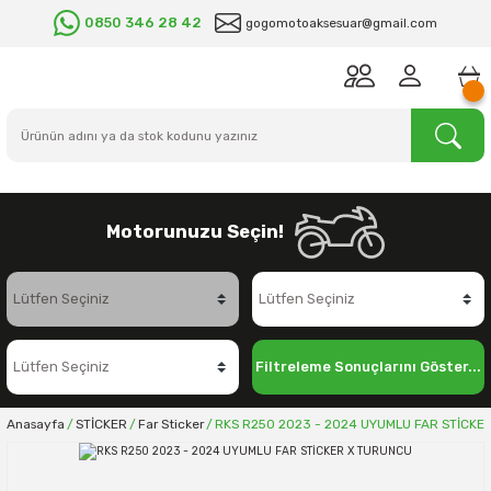
0850 346 28 42
gogomotoaksesuar@gmail.com
Motorunuzu Seçin!
Filtreleme Sonuçlarını Göster...
Anasayfa
STİCKER
Far Sticker
RKS R250 2023 - 2024 UYUMLU FAR STİCKE