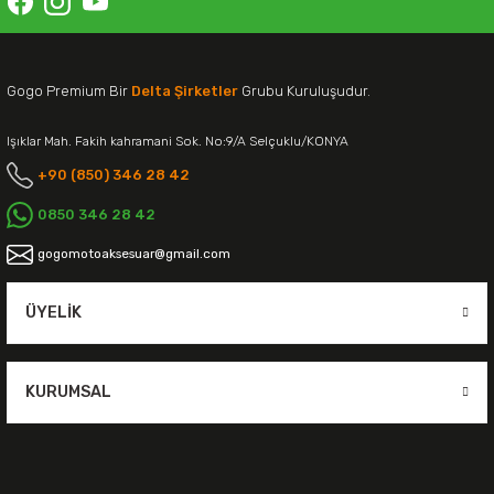
Gogo Premium Bir
Delta Şirketler
Grubu Kuruluşudur.
Işıklar Mah. Fakih kahramani Sok. No:9/A Selçuklu/KONYA
+90 (850) 346 28 42
0850 346 28 42
gogomotoaksesuar@gmail.com
ÜYELIK
KURUMSAL