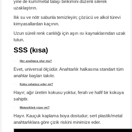
yine de
kum/metal talaşı
birikimini düzenli silerek
uzaklaştırın.
Ilık su ve nötr sabunla temizleyin; çözücü ve alkol türevi
kimyasallardan kaçının.
Uzun süreli renk canlılığı için aşırı ısı kaynaklarından uzak
tutun.
SSS (kısa)
·
Her anahtara olur mu?
Evet, universal ölçüdür. Anahtarlık halkasına standart tüm
anahtar başları takılır.
·
Koku rahatsız eder mi?
Hayır; ağır üretim kokusu yoktur,
ferah ve hafif
bir kokuya
sahiptir.
·
Motosikleti çizer mi?
Hayır.
Kauçuk kaplama boya dostudur; sert plastik/metal
anahtarlıklara göre çizik riskini minimize eder.