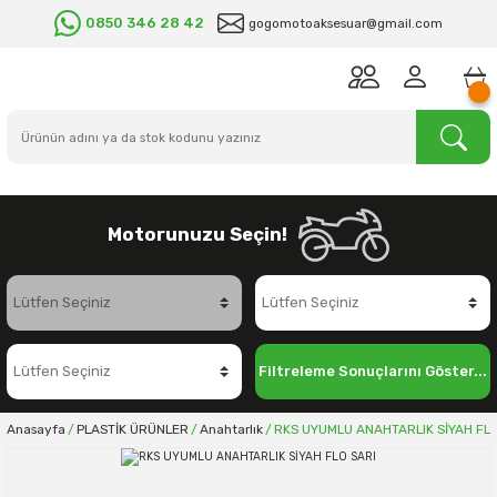
0850 346 28 42
gogomotoaksesuar@gmail.com
Motorunuzu Seçin!
Filtreleme Sonuçlarını Göster...
Anasayfa
PLASTİK ÜRÜNLER
Anahtarlık
RKS UYUMLU ANAHTARLIK SİYAH FLO