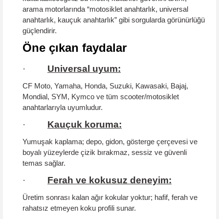
arama motorlarında “motosiklet anahtarlık, universal
anahtarlık, kauçuk anahtarlık” gibi sorgularda görünürlüğü
güçlendirir.
Öne çıkan faydalar
·
Universal uyum:
CF Moto, Yamaha, Honda, Suzuki, Kawasaki, Bajaj,
Mondial, SYM, Kymco ve tüm scooter/motosiklet
anahtarlarıyla uyumludur.
·
Kauçuk koruma:
Yumuşak kaplama; depo, gidon, gösterge çerçevesi ve
boyalı yüzeylerde
çizik bırakmaz
, sessiz ve güvenli
temas sağlar.
·
Ferah ve kokusuz deneyim:
Üretim sonrası kalan ağır kokular yoktur;
hafif, ferah ve
rahatsız etmeyen
koku profili sunar.