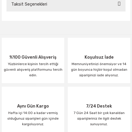
Taksit Seçenekleri
Bu ürüne ilk yorumu siz yapın!
Yorum Yaz
%100 Güvenli Alışveriş
Koşulsuz İade
Yüzbinlerce kişinin tercih ettiği
Memnuniyetinizi önemsiyor ve 14
güvenli alışveriş platformunu tercih
gün boyunca hiçbir koşul olmadan
edin.
siparişinizi iade alıyoruz.
Aynı Gün Kargo
7/24 Destek
Hafta içi 14:00 a kadar vermiş
7 Gün 24 Saat bir çok kanaldan
olduğunuz siparişleri gün içinde
siparişleriniz ile ilgili destek
kargoluyoruz.
sunuyoruz.