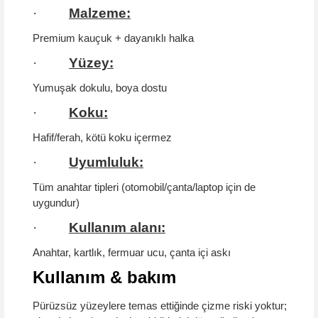
·
Malzeme:
Premium kauçuk + dayanıklı halka
·
Yüzey:
Yumuşak dokulu, boya dostu
·
Koku:
Hafif/ferah,
kötü koku içermez
·
Uyumluluk:
Tüm anahtar tipleri (otomobil/çanta/laptop için de
uygundur)
·
Kullanım alanı:
Anahtar, kartlık, fermuar ucu, çanta içi askı
Kullanım & bakım
Pürüzsüz yüzeylere temas ettiğinde çizme riski yoktur;