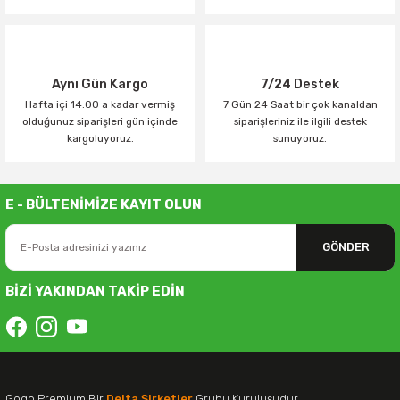
Aynı Gün Kargo
7/24 Destek
Hafta içi 14:00 a kadar vermiş
7 Gün 24 Saat bir çok kanaldan
olduğunuz siparişleri gün içinde
siparişleriniz ile ilgili destek
kargoluyoruz.
sunuyoruz.
E - BÜLTENİMİZE KAYIT OLUN
GÖNDER
BİZİ YAKINDAN TAKİP EDİN
Gogo Premium Bir
Delta Şirketler
Grubu Kuruluşudur.