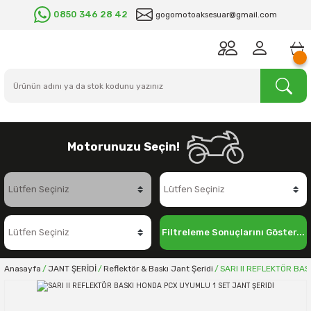
0850 346 28 42
gogomotoaksesuar@gmail.com
Motorunuzu Seçin!
Filtreleme Sonuçlarını Göster...
Anasayfa
JANT ŞERİDİ
Reflektör & Baskı Jant Şeridi
SARI II REFLEKTÖR BA