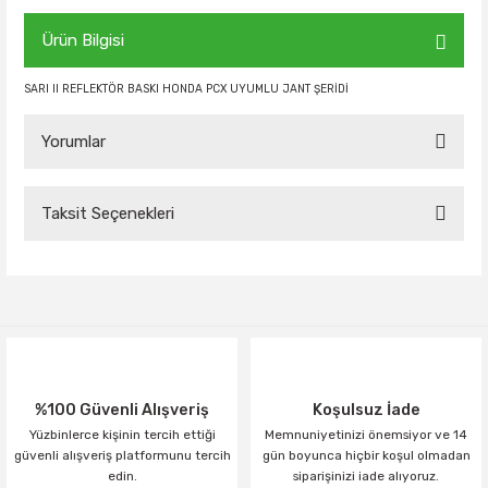
Ürün Bilgisi
SARI II REFLEKTÖR BASKI HONDA PCX UYUMLU JANT ŞERİDİ
Yorumlar
Taksit Seçenekleri
Bu ürüne ilk yorumu siz yapın!
Yorum Yaz
%100 Güvenli Alışveriş
Koşulsuz İade
Yüzbinlerce kişinin tercih ettiği
Memnuniyetinizi önemsiyor ve 14
güvenli alışveriş platformunu tercih
gün boyunca hiçbir koşul olmadan
edin.
siparişinizi iade alıyoruz.