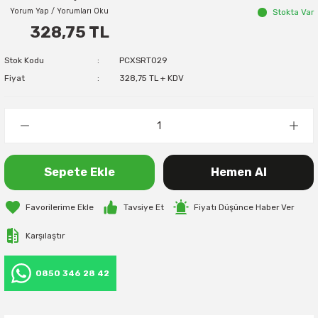
Yorum Yap / Yorumları Oku
Stokta Var
328,75 TL
Stok Kodu
PCXSRT029
Fiyat
328,75 TL + KDV
Sepete Ekle
Hemen Al
Tavsiye Et
Fiyatı Düşünce Haber Ver
Karşılaştır
0850 346 28 42