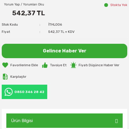
Yorum Yap / Yorumları Oku
Stokta Yok
542,37 TL
Stok Kodu
İTHL006
Fiyat
542,37 TL + KDV
Gelince Haber Ver
Tavsiye Et
Fiyatı Düşünce Haber Ver
Karşılaştır
0850 346 28 42
Ürün Bilgisi