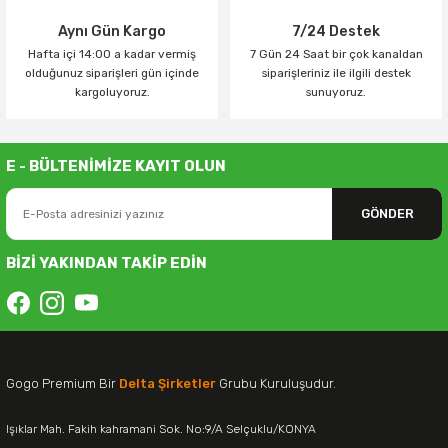
Aynı Gün Kargo
7/24 Destek
Hafta içi 14:00 a kadar vermiş
7 Gün 24 Saat bir çok kanaldan
olduğunuz siparişleri gün içinde
siparişleriniz ile ilgili destek
kargoluyoruz.
sunuyoruz.
E - BÜLTENİMİZE KAYIT OLUN
GÖNDER
BİZİ YAKINDAN TAKİP EDİN
Gogo Premium Bir
Delta Şirketler
Grubu Kuruluşudur.
Işıklar Mah. Fakih kahramani Sok. No:9/A Selçuklu/KONYA