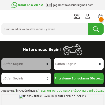
0850 346 28 42
gogomotoaksesuar@gmail.com
Motorunuzu Seçin!
Filtreleme Sonuçlarını Göster...
Anasayfa
İTHAL ÜRÜNLER
TELEFON TUTUCU AYNA BAĞLANTILI DERİ GÖLGELİ