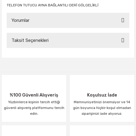
TELEFON TUTUCU AYNA BAĞLANTILI DERİ GÖLGELİKLİ
Yorumlar
Taksit Seçenekleri
Bu ürüne ilk yorumu siz yapın!
Yorum Yaz
%100 Güvenli Alışveriş
Koşulsuz İade
Yüzbinlerce kişinin tercih ettiği
Memnuniyetinizi önemsiyor ve 14
güvenli alışveriş platformunu tercih
gün boyunca hiçbir koşul olmadan
edin.
siparişinizi iade alıyoruz.