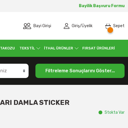
Bayilik Başvuru Formu
Bayi Girişi
Giriş
/
Üyelik
Sepet
 TAKOZU
TEKSTİL
İTHAL ÜRÜNLER
FIRSAT ÜRÜNLERİ
Filtreleme Sonuçlarını Göster...
NARI DAMLA STICKER
Stokta Var