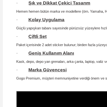
·
Şık ve Dikkat Çekici Tasarım
Hemen hemen bütün marka ve modellere (örn. Yamaha, Hond
·
Kolay Uygulama
Güçlü yapışkan tabanı sayesinde pürüzsüz yüzeylere hızlıc
·
Çiftli Set
Paket içerisinde 2 adet sticker bulunur; birden fazla yüzey
·
Geniş Kullanım Alanı
Kask, depo, depo yan grenaları, arka çanta, laptop, valiz v
·
Marka Güvencesi
Gogo Premium, müşteri memnuniyetine verdiği önem ve satış 