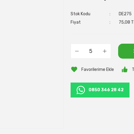
Stok Kodu
DE275
Fiyat
75,08 T
T
0850 346 28 42