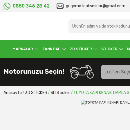
0850 346 28 42
gogomotoaksesuar@gmail.com
MARKALAR
TANK PAD
3D STİCKER
STİCKER
M
Motorunuzu Seçin!
Anasayfa
3D STİCKER
3D Sticker
TOYOTA KAPI KENARI DAMLA S