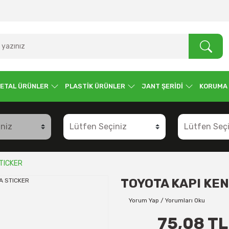
ETAL ÜRÜNLER
PLASTİK ÜRÜNLER
JANT ŞERİDİ
KORUMA
TICKER
TOYOTA KAPI KE
Yorum Yap / Yorumları Oku
75,08 TL