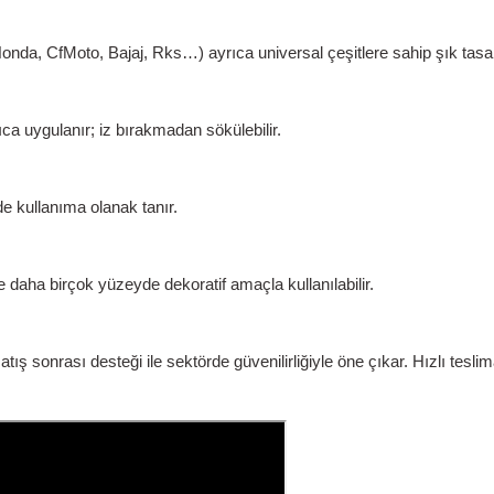
a, CfMoto, Bajaj, Rks…) ayrıca universal çeşitlere sahip şık tasar
a uygulanır; iz bırakmadan sökülebilir.
de kullanıma olanak tanır.
e daha birçok yüzeyde dekoratif amaçla kullanılabilir.
sonrası desteği ile sektörde güvenilirliğiyle öne çıkar. Hızlı teslim